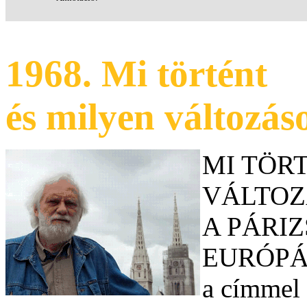
1968. Mi történt
és milyen változás
MI TÖR
VÁLTOZ
A PÁRI
EURÓPÁB
a címmel 