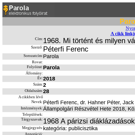
Paro
Nyom
A cikk link
Cím:
1968. Mi történt és milyen vá
Szerző:
Péterfi Ferenc
Sorozatcím:
Parola
Rovat:
Folyóirat:
Parola
Állomány:
Év:
2018
Szám:
2
Oldalszám:
28
A cikkben lévő
Nevek:
Péterfi Ferenc, dr. Hahner Péter, Ja
Intézmények:
Állampolgári Részvétel Hete 2018, Kö
Települések:
Tárgyszavak:
1968 A párizsi diáklázadások
Megjegyzés:
kategória: publicisztika
Annotáció: