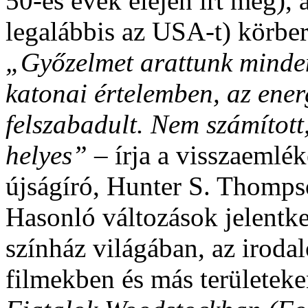
50-es évek elején írt meg), 
legalábbis az USA-t) körbe
„Győzelmet arattunk minden
katonai értelemben, az ene
felszabadult. Nem számított,
helyes” –
írja a visszaemlé
újságíró, Hunter S. Thomps
Hasonló változások jelentke
színház világában, az iroda
filmekben és más területeke