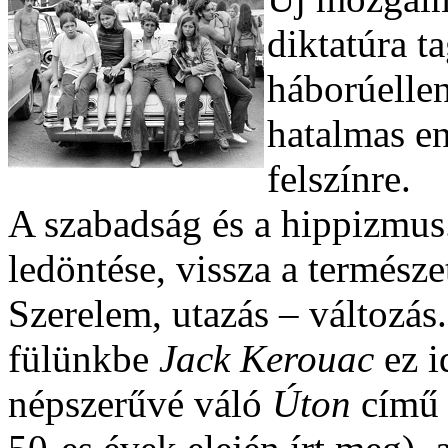
diktatúra t
háborúelle
hatalmas en
felszínre.
A szabadság és a hippizmus.
ledöntése, vissza a természe
Szerelem, utazás – változás.
fülünkbe
Jack Kerouac
ez i
népszerűvé váló
Úton
című 