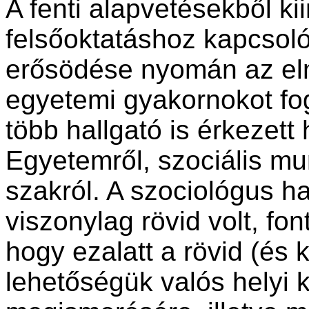
A fenti alapvetésekből ki
felsőoktatáshoz kapcsol
erősödése nyomán az el
egyetemi gyakornokot fo
több hallgató is érkezet
Egyetemről, szociális mun
szakról. A szociológus ha
viszonylag rövid volt, fo
hogy ezalatt a rövid (és k
lehetőségük valós hely