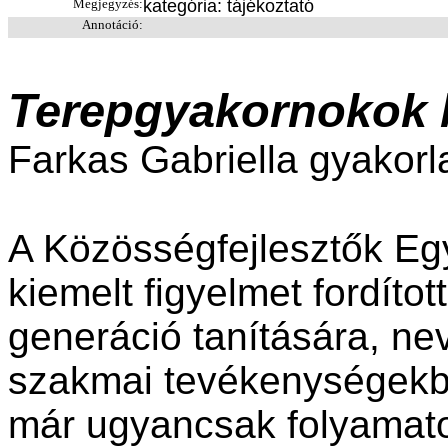
Megjegyzés:
kategória: tájékoztató
Annotáció:
Terepgyakornokok
Farkas Gabriella gyakorl
A Közösségfejlesztők Egy
kiemelt figyelmet fordítot
generáció tanítására, nev
szakmai tevékenységekbe
már ugyancsak folyamatos