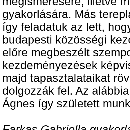
megismerésére, illetve m
gyakorlására. Más terepl
így feladatuk az lett, ho
budapesti közösségi kez
előre megbeszélt szempo
kezdeményezések képvisel
majd tapasztalataikat rö
dolgozzák fel. Az alábbi
Ágnes így született munk
Farkas Gabriella gyakorl