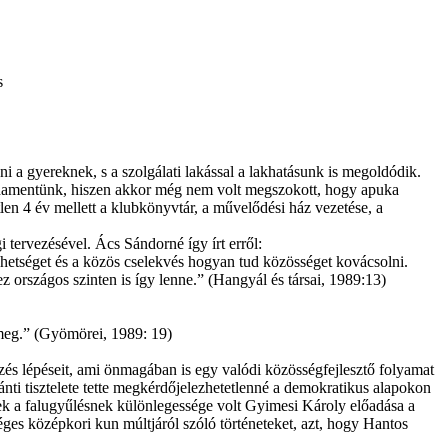
s
 a gyereknek, s a szolgálati lakással a lakhatásunk is megoldódik.
zör odamentünk, hiszen akkor még nem volt megszokott, hogy apuka
etlen 4 év mellett a klubkönyvtár, a művelődési ház vezetése, a
i tervezésével. Ács Sándorné így írt erről:
ehetséget és a közös cselekvés hogyan tud közösséget kovácsolni.
ez országos szinten is így lenne.” (Hangyál és társai, 1989:13)
k meg.” (Gyömörei, 1989: 19)
ezés lépéseit, ami önmagában is egy valódi közösségfejlesztő folyamat
nti tisztelete tette megkérdőjelezhetetlenné a demokratikus alapokon
nnek a falugyűlésnek különlegessége volt Gyimesi Károly előadása a
séges középkori kun múltjáról szóló történeteket, azt, hogy Hantos