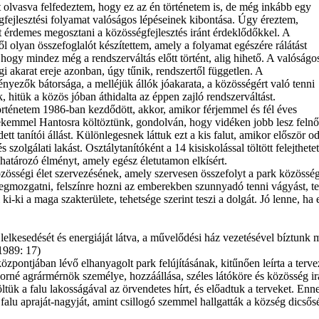
 olvasva felfedeztem, hogy ez az én történetem is, de még inkább egy
fejlesztési folyamat valóságos lépéseinek kibontása. Úgy éreztem,
 érdemes megosztani a közösségfejlesztés iránt érdeklődőkkel. A
l olyan összefoglalót készítettem, amely a folyamat egészére rálátást
 hogy mindez még a rendszerváltás előtt történt, alig hihető. A valóságo
i akarat ereje azonban, úgy tűnik, rendszertől független. A
yezők bátorsága, a melléjük állók jóakarata, a közösségért való tenni
, hitük a közös jóban áthidalta az éppen zajló rendszerváltást.
örténetem 1986-ban kezdődött, akkor, amikor férjemmel és fél éves
kemmel Hantosra költöztünk, gondolván, hogy vidéken jobb lesz felnőni
edett tanítói állást. Különlegesnek láttuk ezt a kis falut, amikor elős
zolgálati lakást. Osztálytanítóként a 14 kisiskolással töltött felejthet
ghatározó élményt, amely egész életutamon elkísért.
közösségi élet szervezésének, amely szervesen összefolyt a park közösség
megmozgatni, felszínre hozni az emberekben szunnyadó tenni vágyást, t
-ki a maga szakterülete, tehetsége szerint teszi a dolgát. Jó lenne, ha 
.
it, lelkesedését és energiáját látva, a művelődési ház vezetésével bíztun
1989: 17)
zpontjában lévő elhanyagolt park felújításának, kitűnően leírta a terv
orné agrármérnök személye, hozzáállása, széles látóköre és közösség irá
ltük a falu lakosságával az örvendetes hírt, és előadtuk a terveket. E
 a falu apraját-nagyját, amint csillogó szemmel hallgatták a község dicső