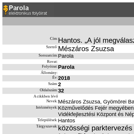
Cím:
Hantos. „A jól megválas
Szerző:
Mészáros Zsuzsa
Sorozatcím:
Parola
Rovat:
Folyóirat:
Parola
Állomány:
Év:
2018
Szám:
2
Oldalszám:
32
A cikkben lévő
Nevek:
Mészáros Zsuzsa, Gyömörei Bar
Intézmények:
Közművelődés Fejér megyében c.
Vidékfejlesztési Központ és Nép
Települések:
Hantos
Tárgyszavak:
közösségi parktervezés 