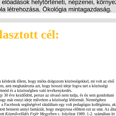
, előadások helytörténeti, népzenei, körn
kola létrehozása. Ökológia mintagazdaság.
asztott cél:
 kérdezik tőlem, hogy mióta dolgozom közösségekkel, mi volt az első
, ami meghatározta azt, hogy hosszú ideje fogva tart a közösségi
etmód és a közösségben való tevékenykedés.
gy 30 éve kezdődött, persze az olvasó nem tudja, és én sem gondoltam
hogy már ennyi ideje művelem a közösségi létformát. Nemrégiben
 a Facebook segítségével rátaláltam egy volt pedagógus kollégámra, ak
tott bennem annyi fantáziát, hogy megnyissa előttem ezt az utat. Az álta
ott
Közművelődés Fejér Megyében
c. folyóirat 1989. 1-2. számában írt