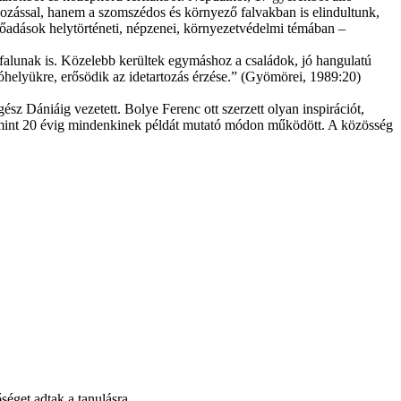
ozással, hanem a szomszédos és környező falvakban is elindultunk,
 előadások helytörténeti, népzenei, környezetvédelmi témában –
 falunak is. Közelebb kerültek egymáshoz a családok, jó hangulatú
óhelyükre, erősödik az idetartozás érzése.” (Gyömörei, 1989:20)
sz Dániáig vezetett. Bolye Ferenc ott szerzett olyan inspirációt,
b mint 20 évig mindenkinek példát mutató módon működött. A közösség
éget adtak a tanulásra.