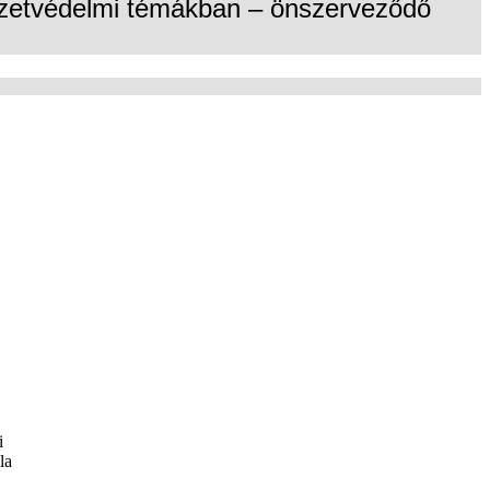
yezetvédelmi témákban – önszerveződő
i
la