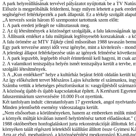
A park helyreállításának tervével pályázatot nyújtottak be a TV Natúra
Először is megpróbálták felderíteni, hogy milyen lehetett a park ered
segítségével feltérképezték a park állapotát. Ez a térkép szolgált alapu
„A tervezés során három fő szempontot tartottunk szem előtt:
1. A park eredeti jellegét ne változtassuk meg.
2. Az új létesítmények a közösséget szolgálják, a falu lakosságának ig
3. Állítsunk emléket a falu múltjának legfényesebb korszakának - a 
A falu örömére az MTV
Tájkép
című műsorában 1988 tavaszán bemut
Egy park tervezése annyi időt vesz igénybe, mint a kivitelezés - mond
A jelenlegi állapot feltérképezése után az igények felmérése következe
1. A park legszebb, legépebb részét érintetlenül kell hagyni, itt csak az
2. A valamikori teniszpálya helyén ismét teniszpálya került a tervbe, m
szolgáló létesítmények.
3. A „Kun emlékkert” helye a kultúrház bejárat felöli oldalán került kij
Az így előkészített tervet Mészáros Lajos készítette el számunkra, ingy
Számba vettük a lehetséges pénzforrásokat is:
vasgyűjtésből származó 
A közösség újabb és újabb kapcsolatokat épített. A Kertészeti Egyet
faluszeminárium szervezésére 10.000 Ft-ot nyertünk.
Két tanfolyam indult: citeratanfolyam 17 gyereknek, angol nyelvtanfo
Minden jelentősebb esemény videoszalagra került.
„Nem elsősorban a körülményeken, hanem az embereken múlik minden” 
a környék múltját kiválóan ismerő helytörténész tartott előadásokat." (
1988 októberében honfoglaláskori jurta rekonstrukcióját állítottuk fel
környéken talált régészeti leletekből kiállítást állított össze Gyimesi K
Arra az első, meghatározó, a közösségépítést megkoronázó Ki-mit-tud-r