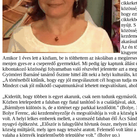
cikkeket
közösség
hogy ezt
cikkekbő
nyújt. S
közösség
kezdemén
akarásuk
Az én t
kisgyere
Amikor 1 éves lett a kisfiam, be is tölthettem az iskolában a megüres
menjen gyes-re a cseperedő gyermekkel. Mi pedig így kaptunk állást és s
kibontakozó közösségi folyamatban való részvétel jelentette azt a me
Gyömörei Barnáné tanárnő őszinte hittel állt neki a helyi kulturális, 
„A történetből kitűnik, hogy egy jól megválasztott cél hogyan tudja 
Mindezt csak jól működő csapatmunkával lehetett megvalósítani, ahol ki
„Kiderült, hogy többen is egyet akarunk, csak nem tudunk egymásról
Közben letelepedett a faluban egy fiatal tanítónő is a családjával, ak
„Bármilyen különös is, de a történet egy parkkal kezdődött.” (Bolye, 
Bolye Ferenc, aki kezdeményezője és megvalósítója is volt a község kö
volt. A helyi lelkes emberek mellett, a szomszéd faluban élő Ács Sánd
nyugvó építkezést. „Először is falugyűlést hívtunk össze, melyen közö
község múltjáról, mely igen nagy tetszést aratott. Felemelő volt látni
valaha a környék legjelentősebb települése volt." (Bolye uo.)