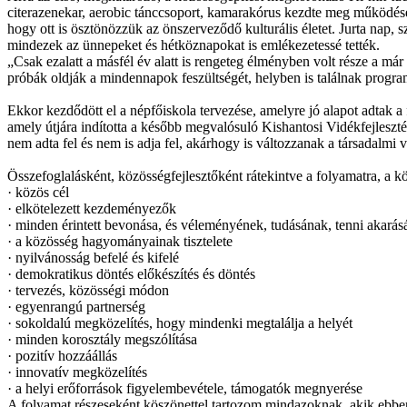
citerazenekar, aerobic tánccsoport, kamarakórus kezdte meg működésé
hogy ott is ösztönözzük az önszerveződő kulturális életet. Jurta nap,
mindezek az ünnepeket és hétköznapokat is emlékezetessé tették.
„Csak ezalatt a másfél év alatt is rengeteg élményben volt része a m
próbák oldják a mindennapok feszültségét, helyben is találnak progra
Ekkor kezdődött el a népfőiskola tervezése, amelyre jó alapot adtak a
amely útjára indította a később megvalósuló Kishantosi Vidékfejles
nem adta fel és nem is adja fel, akárhogy is változzanak a társadalmi 
Összefoglalásként, közösségfejlesztőként rátekintve a folyamatra, a 
·
közös cél
·
elkötelezett kezdeményezők
·
minden érintett bevonása, és véleményének, tudásának, tenni akarás
·
a közösség hagyományainak tisztelete
·
nyilvánosság befelé és kifelé
·
demokratikus döntés előkészítés és döntés
·
tervezés, közösségi módon
·
egyenrangú partnerség
·
sokoldalú megközelítés, hogy mindenki megtalálja a helyét
·
minden korosztály megszólítása
·
pozitív hozzáállás
·
innovatív megközelítés
·
a helyi erőforrások figyelembevétele, támogatók megnyerése
A folyamat részeseként köszönettel tartozom mindazoknak, akik ebben 