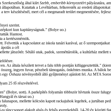
 Szerkesztőség által kiírt
Szebb, emberibb környezetért
pályázatára, ame
eti állapotában. Kutattak a Levéltárban, felkeresték az eredeti állapot
l a terv készítésénél, mert cél a megmaradt terület megmentésére, fejleszt
ényei szerint.
középkori kun kapitányságnak.” (Bolye uo.)
atták Hantost.
ta a kertészmérnök.
tt. Felvettük a kapcsolatot az iskola tanári karával, az ő szempontjaika
 ápolás a cél
ellette játszótér. Sétáló utak, padok, szeméttárolók, a kultúrház mellett
elölésre.
en. Az általa készített tervet a falu több pontján kifüggesztettük." (kie
összeg, ingyen fuvar, pénzbeli támogatás, önkéntes munka. A bálok bevét
em egy
Őshaza
növényeiből álló gyűjteményt ajánlott fel. Az MTA Soros
lyam 25 fő részvételével.
(Bolye, uott). A parképítés folyamán többször hívtunk össze falugyűl
Hangyál és társai uo.)
 a falunapon, mellette kölcsön kapott rackajuhok legeltek, a jurtában pe
ároly.
a tánccsoport alakult alsós és felsős gyerekekből, 14-20 év közötti fi