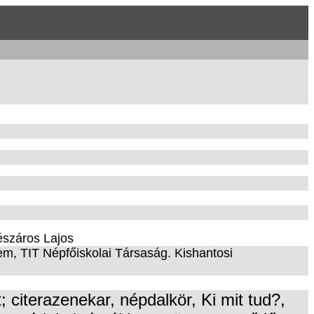
észáros Lajos
m, TIT Népfőiskolai Társaság. Kishantosi
 citerazenekar, népdalkör, Ki mit tud?,