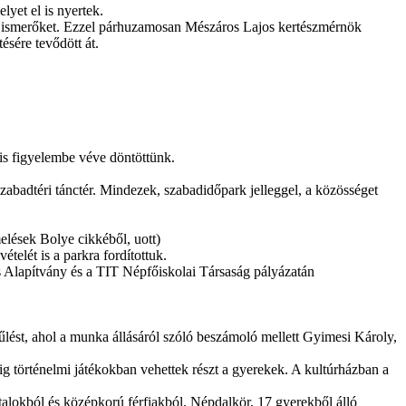
lyet el is nyertek.
okat ismerőket. Ezzel párhuzamosan Mészáros Lajos kertészmérnök
ésére tevődött át.
t is figyelembe véve döntöttünk.
 szabadtéri tánctér. Mindezek, szabadidőpark jelleggel, a közösséget
melések Bolye cikkéből, uott)
elét is a parkra fordítottuk.
 Alapítvány és a TIT Népfőiskolai Társaság pályázatán
ést, ahol a munka állásáról szóló beszámoló mellett Gyimesi Károly,
dig történelmi játékokban vehettek részt a gyerekek. A kultúrházban a
atalokból és középkorú férfiakból. Népdalkör, 17 gyerekből álló