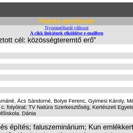
Parola archívum
Nyomtatóbarát változat
A cikk linkjének elküldése e-mailben
ztott cél: közösségteremtő erő”
náné, Ács Sándorné, Bolye Ferenc, Gyimesi Károly, M
 folyóirat; TV Natúra Szerkesztőség, Kertészeti Egyete
főiskola. Dánia
és építés; faluszeminárium; Kun emlékkert;