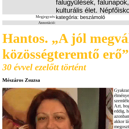
falugyűlések, falunapok
kulturális élet. Népfőis
Megjegyzés:
kategória: beszámoló
Annotáció:
Hantos. „A jól megvál
közösségteremtő erő”
30 évvel ezelőtt történt
Mészáros Zsuzsa
Gyakran
élményem
szemlél
Azt, ho
eddig, 
azonban
akkor lá
megoszt