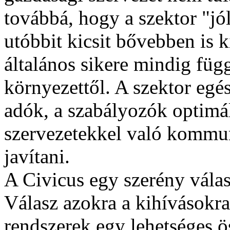
továbbá, hogy a szektor "jó
utóbbit kicsit bővebben is ki
általános sikere mindig függ
környezettől. A szektor egé
adók, a szabályozók optimáli
szervezetekkel való kommun
javítani.
A Civicus egy szerény válas
Válasz azokra a kihívásokra,
rendszerek egy lehetséges ö