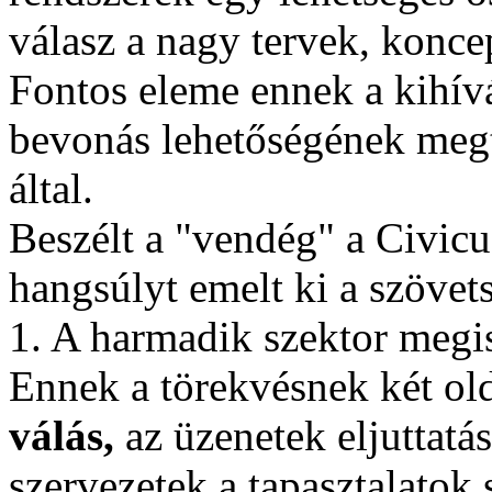
válasz a nagy tervek, konce
Fontos eleme ennek a kihív
bevonás lehetőségének megt
által.
Beszélt a "vendég" a Civicu
hangsúlyt emelt ki a szöve
1. A harmadik szektor megi
Ennek a törekvésnek két ol
válás,
az üzenetek eljuttatá
szervezetek a tapasztalatok 