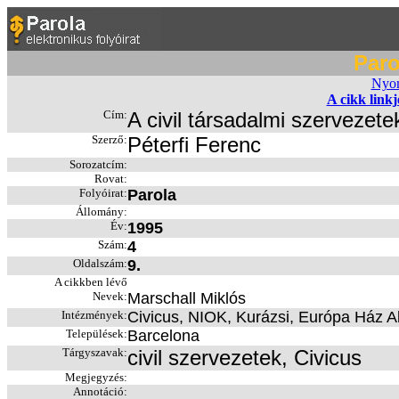
Paro
Nyom
A cikk link
Cím:
A civil társadalmi szervezet
Szerző:
Péterfi Ferenc
Sorozatcím:
Rovat:
Folyóirat:
Parola
Állomány:
Év:
1995
Szám:
4
Oldalszám:
9.
A cikkben lévő
Nevek:
Marschall Miklós
Intézmények:
Civicus, NIOK, Kurázsi, Európa Ház A
Települések:
Barcelona
Tárgyszavak:
civil szervezetek, Civicus
Megjegyzés:
Annotáció: