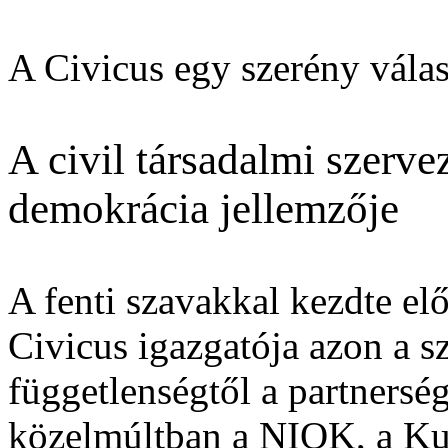
A Civicus egy szerény válas
A civil társadalmi szerve
demokrácia jellemzője
A fenti szavakkal kezdte el
Civicus igazgatója azon a 
függetlenségtől a partnersé
közelmúltban a NIOK, a Ku