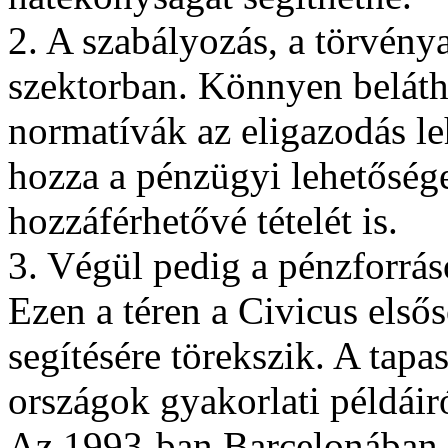
2. A szabályozás, a törvénya
szektorban. Könnyen beláth
normatívák az eligazodás le
hozza a pénzügyi lehetőség
hozzáférhetővé tételét is.
3. Végül pedig a pénzforrás
Ezen a téren a Civicus első
segítésére törekszik. A tapa
országok gyakorlati példáir
Az 1993-ban Barcelonában a