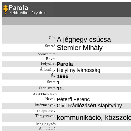
Cím:
A jéghegy csúcsa
Szerző:
Stemler Mihály
Sorozatcím:
Rovat:
Folyóirat:
Parola
Állomány:
Helyi nyilvánosság
Év:
1996
Szám:
1
Oldalszám:
11.
A cikkben lévő
Nevek:
Péterfi Ferenc
Intézmények:
Civil Rádiózásért Alapítvány
Települések:
Tárgyszavak:
kommunikáció, közszolgá
Megjegyzés:
Annotáció: