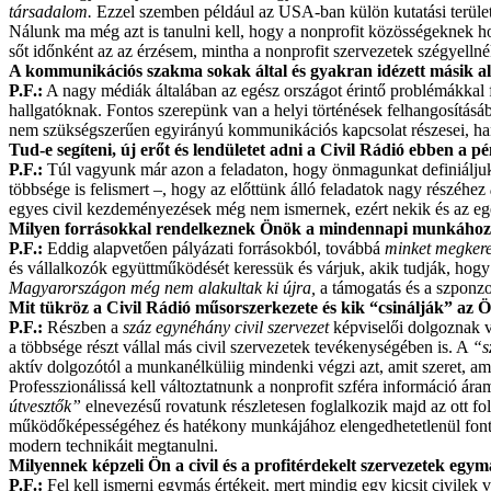
társadalom.
Ezzel szemben például az USA-ban külön kutatási terület, 
Nálunk ma még azt is tanulni kell, hogy a nonprofit közösségeknek h
sőt időnként az az érzésem, mintha a nonprofit szervezetek szégyell
A kommunikációs szakma sokak által és gyakran idézett másik ala
P.F.:
A nagy médiák általában az egész országot érintő problémákkal fo
hallgatóknak. Fontos szerepünk van a helyi történések felhangosításá
nem szükségszerűen egyirányú kommunikációs kapcsolat részesei, hane
Tud-e segíteni, új erőt és lendületet adni a Civil Rádió ebben a p
P.F.:
Túl vagyunk már azon a feladaton, hogy önmagunkat definiáljuk,
többsége is felismert –, hogy az előttünk álló feladatok nagy részéhez
egyes civil kezdeményezések még nem ismernek, ezért nekik és az egé
Milyen forrásokkal rendelkeznek Önök a mindennapi munkáho
P.F.:
Eddig alapvetően pályázati forrásokból, továbbá
minket megker
és vállalkozók együttműködését keressük és várjuk, akik tudják, hogy 
Magyar
országon még nem alakultak ki újra,
a támogatás és a szponzo
Mit tükröz a Civil Rádió műsorszerkezete és kik “csinálják” az
P.F.:
Részben a
száz egynéhány civil szervezet
képviselői dolgoznak v
a többsége részt vállal más civil szervezetek tevékenységében is. A
“s
aktív dolgozótól a munkanélküliig mindenki végzi azt, amit szeret, am
Professzionálissá kell változtatnunk a nonprofit szféra információ 
útvesztők”
elnevezésű rovatunk részletesen foglalkozik majd az ott f
működőképességéhez és hatékony munkájához elengedhetetlenül fontosa
modern technikáit megtanulni.
Milyennek képzeli Ön a civil és a profitérdekelt szervezetek egy
P.F.:
Fel kell ismerni egymás értékeit, mert mindig egy kicsit civilek