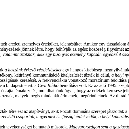
ék eredeti személyes értéküket, jelentésüket. Amikor egy társadalom át
ményezések jönnek létre, hogy felhívják az egész közösség figyelmét az 
, valamint azoknak, akik egy bizonyos esemény kapcsán egyébként sos
unk
a hozzánk érkező vészjelzéseket
egy hangos kisebbség megnyilvánulá
tékony, kétirányú kommunikáció kiteljesítését tűzték ki célul
, a helyi 
osságának keresését. A frekvenciákra vonatkozó moratórium feloldása p
 a budapesti étert: a
Civil Rádió
beindítása volt. Ez az adó 1995. szept
ásfajta témakezelés, mondhatnánk úgyis, hogy az értékek keresése jel
lkoznak, melyek mégis mindenkit érintenek, megérinthetnek. Az új rádió
ák létre ezt az alapítványt, akik között domináns szerepet játszottak a 
yezetvédő
csoportok, a gyermek és ifjúsági érdekvédők, a helyi kulturáli
tek tevékenységét bemutató műsorok.
Magyarországon sem a gazdasági,