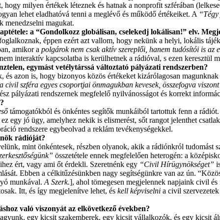
hogy milyen értékek léteznek és hatnak a nonprofit szférában (lelkesedés
ogyan lehet eladhatóvá tenni a meglévő és működő értékeiket. A
“Tégy 
nék menedzselni magukat.
ptétele: a “Gondolkozz globálisan, cselekedj lokálisan!” elv. Meg
glalkoznak, éppen ezért azt vallom, hogy nekünk a helyi, lokális tájéko
ban, amikor a
polgárok nem csak aktív szereplői, hanem tudósítói is az
m interaktív kapcsolatba is kerülhetnek a rádióval, s ezen keresztül 
énztelen, egymást vetélytárssá változtató pályázati rendszerben?
 és azon is, hogy bizonyos közös értékeket kizárólagosan magunknak vi
a civil szféra egyes csoportjai önmagukban kevesek, összefogva viszont 
sz pályázati rendszernek megfelelő nyilvánosságot és korrekt informác
z?
eső
támogatókból és önkéntes segítők munkáiból tartottuk fenn a rádiót.
ez egy jó ügy, amelyhez nekik is elismerést, sőt rangot jelenthet csatl
ráció rendszere egybeolvad a reklám tevékenységekkel.
 Önök
rádióját?
elünk, mint önkéntesek, részben olyanok, akik a rádiónkról tudomást 
zerkesztőségünk”
összetétele ennek megfelelően heterogén: a középiskolá
ihez ért, vagy ami őt érdekli. Szeretnénk egy
“Civil Hírügynökséget”
i
áramlását. Ebben a célkitűzésünkben nagy segítségünkre van az ún. “Kö
olyó munkával.
A Szerk.
], ahol tömegesen megjelennek napjaink civil és
k. Itt, és így megjelenítve lehet, és
kell képviselni
a civil szervezetek
máshoz való viszonyát az elkövetkező években?
 vagyunk, egy kicsit szakemberek, egy kicsit vállalkozók, és egy kicsit