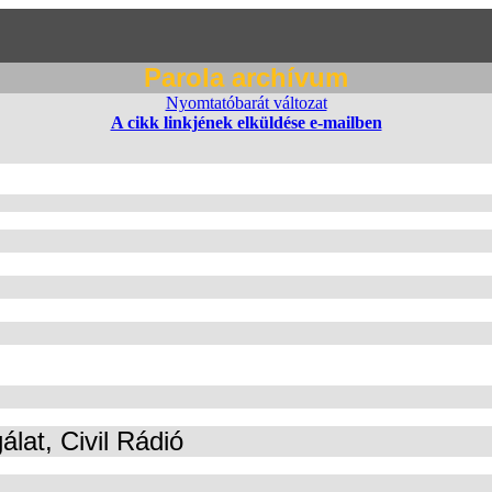
Parola archívum
Nyomtatóbarát változat
A cikk linkjének elküldése e-mailben
lat, Civil Rádió