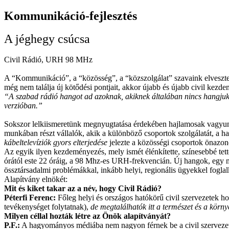
Kommunikáció-fejlesztés
A jéghegy csúcsa
Civil Rádió, URH 98 MHz
A “Kommunikáció”, a “közösség”, a “közszolgálat” szavaink elvesztett
még nem találja új kötődési pontjait, akkor újabb és újabb civil kezde
“A szabad rádió hangot ad azoknak, akiknek általában nincs hangjuk
verzióban.”
Sokszor lelkiismeretünk megnyugtatása érdekében hajlamosak vagy
munkában részt vállalók, akik a különböző csoportok szolgálatát, a ha
kábeltelevíziók gyors
elterjedése
jelezte a közösségi csoportok önazon
Az egyik ilyen kezdeményezés, mely ismét élénkítette, színesebbé tette
órától este 22 óráig, a 98 Mhz-es URH-frekvencián. Új hangok, egy m
össztársadalmi problémákkal, inkább helyi, regionális ügyekkel fogla
Alapítvány elnökét:
Mit és kiket takar az a név, hogy Civil Rádió?
Péterfi Ferenc:
Főleg helyi és országos hatókörű civil szervezetek hozt
tevékenységet folytatnak),
de megtalálhatók itt a természet és a körn
Milyen céllal hozták létre az Önök alapítványát?
P.F.:
A hagyományos médiába nem nagyon férnek be a civil szerveze