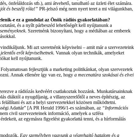
, önfeláldozás stb.), ami átvehető, tanulható az üzleti élet számára.
jót és beszélj róla!”
PR-jelszó még nem nyert teret a mi világunkban,
jelenik-e ez a gondolat az Önök rádiós gyakorlatában?
ztatást, és a nyílt párbeszéd lehetőségét kell nyújtanunk a
 eseményeknek.
Szeretnénk bizonyítani, hogy a médiában az emberek
másokkal.
ndikáljunk. Mi azt szeretnénk képviselni – amit már a szervezeteink
jelentős erőt képviselhetnek.
Vannak olyan technikák, amelyeket
iókat kell nyújtanunk.
 Folyamatosan fejlesztjük a marketing politikánkat, olyan szervezetek
akozni. Annak ellenére így van ez, hogy
a mecenatúra szokásai és elvei
szerezve a rádiózás kedvéért csatlakoztak hozzánk. Munkatársainknak
s diáktól a nyugdíjasig, a villanyszerelőtől a neves építészig, az
s felállítani és azt a helyi szervezetekkel közösen működtetni.
zösségi Adattár” [A PR Herald 1996/1-es számában, az
“Információs
 nem civil szervezeteinek információ, amelyek a szféra
 érdekeit, az egymásra figyelést gyakorlattá tenni, és a hírformálás
 álmodozók.
Egy személyben vagyunk a végrehajtó hatalom és a