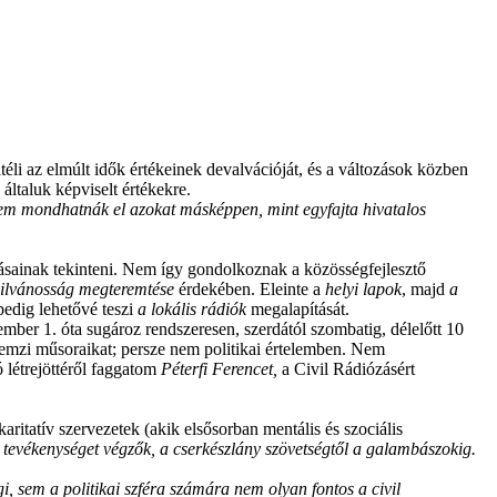
éli az elmúlt idők értékeinek devalvációját, és a változások közben
általuk képviselt értékekre.
em mondhatnák el azokat másképpen, mint egyfajta hivatalos
sainak tekinteni. Nem így gondolkoznak a közösségfejlesztő
nyilvánosság megteremtése
érdekében. Eleinte a
helyi lapok
, majd
a
edig lehetővé teszi
a lokális rádiók
megalapítását.
ember 1. óta sugároz rendszeresen, szerdától szombatig, délelőtt 10
lemzi műsoraikat; persze nem politikai értelemben. Nem
 létrejöttéről faggatom
Péterfi Ferencet,
a
Civil Rádiózásért
karitatív szervezetek (akik elsősorban mentális és szociális
s tevékenységet végzők, a cserkészlány szövetségtől a
galambászokig.
 sem a politikai szféra számára nem olyan fontos a civil