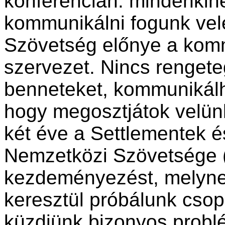
konferencián: mindenkin
kommunikálni fogunk vel
Szövetség előnye a kom
szervezet. Nincs rengete
benneteket, kommunikálh
hogy megosztjátok velünk
két éve a Settlementek
Nemzetközi Szövetsége (I
kezdeményezést, melyne
keresztül próbálunk csop
küzdjünk bizonyos probl