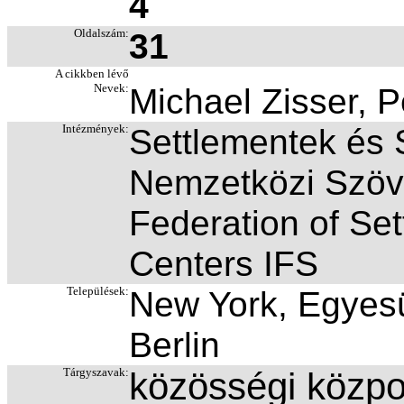
4
Oldalszám:
31
A cikkben lévő
Nevek:
Michael Zisser, 
Intézmények:
Settlementek és
Nemzetközi Szöve
Federation of Se
Centers IFS
Települések:
New York, Egyesü
Berlin
Tárgyszavak:
közösségi közpo