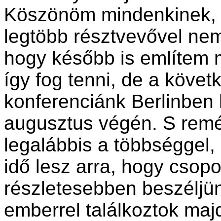
Köszönöm mindenkinek, h
legtöbb résztvevővel nem
hogy később is említem m
így fog tenni, de a köve
konferenciánk Berlinben 
augusztus végén. S remé
legalábbis a többséggel, 
idő lesz arra, hogy csop
részletesebben beszéljünk
emberrel találkoztok maj