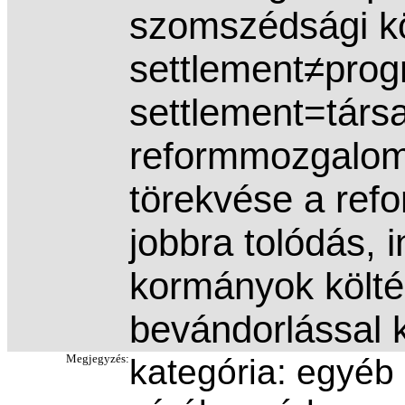
szomszédsági k
settlement≠prog
settlement=társ
reformmozgalom,
törekvése a refo
jobbra tolódás, 
kormányok költé
bevándorlással 
Megjegyzés:
kategória: egyéb