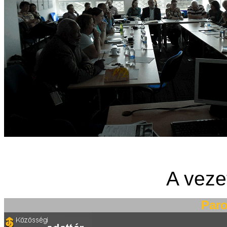
A veze
Paro