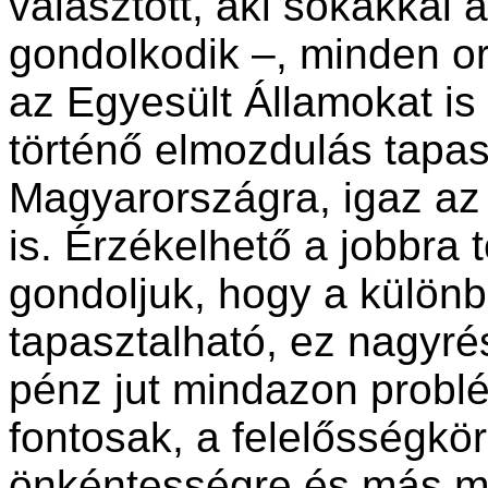
választott, aki sokakkal 
gondolkodik –, minden o
az Egyesült Államokat is 
történő elmozdulás tapas
Magyarországra, igaz az i
is. Érzékelhető a jobbra 
gondoljuk, hogy a külön
tapasztalható, ez nagyré
pénz jut mindazon prob
fontosak, a felelősségkö
önkéntességre és más m