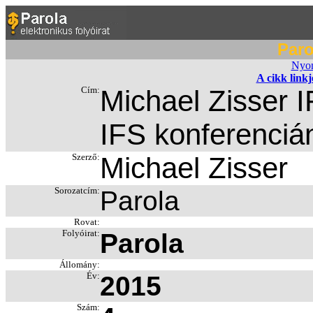
Paro
Nyom
A cikk link
Cím:
Michael Zisser 
IFS konferenciá
Szerző:
Michael Zisser
Sorozatcím:
Parola
Rovat:
Folyóirat:
Parola
Állomány:
Év:
2015
Szám: