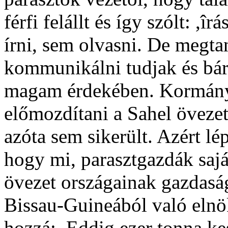
férfi felállt és így szólt: 
írni, sem olvasni. De megta
kommunikálni tudjak és bár
magam érdekében. Kormánya
előmozdítani a Sahel övezet
azóta sem sikerült. Azért l
hogy mi, parasztgazdák saj
övezet országainak gazdasági
Bissau-Guineából való elnö
hozzá: ,Eddig ezer tonna ke