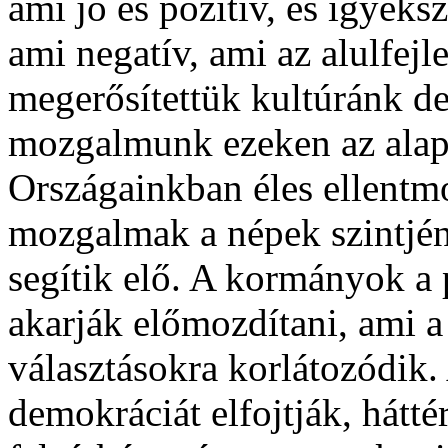
ami jó és pozitív, és igyek
ami negatív, ami az alulfej
megerősítettük kultúránk de
mozgalmunk ezeken az alap
Országainkban éles ellentm
mozgalmak a népek szintjé
segítik elő. A kormányok a 
akarják előmozdítani, ami a
választásokra korlátozódik. 
demokráciát elfojtják, háttér