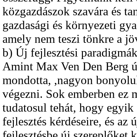
közgazdászok szavára és ta
gazdasági és környezeti gya
amely nem teszi tönkre a jö
b) Új fejlesztési paradigmá
Amint Max Ven Den Berg úr
mondotta, ,nagyon bonyolult
végezni. Sok emberben ez m
tudatosul tehát, hogy egyik 
fejlesztés kérdéseire, és az
fejlesztésbe új szereplőket