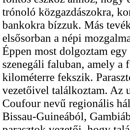
trónoló közgazdászokra, ko
bankokra bízzuk. Más tevéke
elsősorban a népi mozgalma
Éppen most dolgoztam egy 
szenegáli faluban, amely a 
kilométerre fekszik. Parasz
vezetőivel találkoztam. Az u
Coufour nevű regionális hál
Bissau-Guineából, Gambiábó
parasztok vezetői, hogy ta