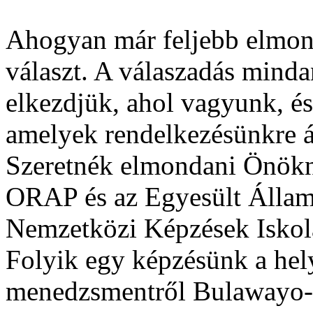
Ahogyan már feljebb elmond
választ. A válaszadás minda
elkezdjük, ahol vagyunk, és
amelyek rendelkezésünkre á
Szeretnék elmondani Önökn
ORAP és az Egyesült Álla
Nemzetközi Képzések Iskoláj
Folyik egy képzésünk a hely
menedzsmentről Bulawayo-