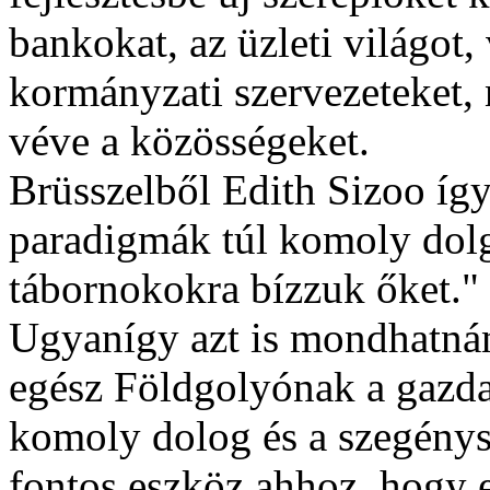
bankokat, az üzleti világot,
kormányzati szervezeteket,
véve a közösségeket.
Brüsszelből Edith Sizoo így 
paradigmák túl komoly dolg
tábornokokra bízzuk őket."
Ugyanígy azt is mondhatnán
egész Földgolyónak a gazda
komoly dolog és a szegénys
fontos eszköz ahhoz, hogy