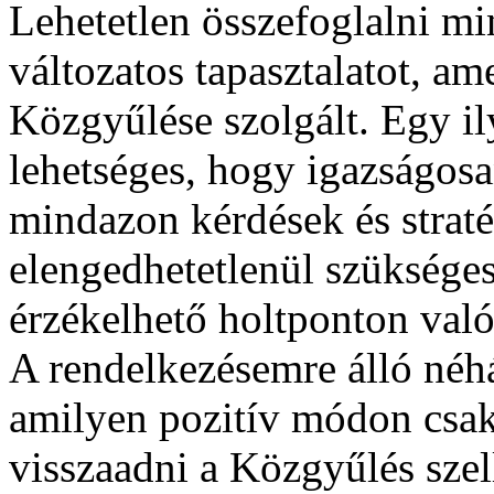
Lehetetlen összefoglalni mi
változatos tapasztalatot, 
Közgyűlése szolgált. Egy il
lehetséges, hogy igazságos
mindazon kérdések és strat
elengedhetetlenül szükségese
érzékelhető holtponton való
A rendelkezésemre álló néh
amilyen pozitív módon csak
visszaadni a Közgyűlés szell