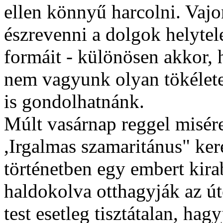
ellen könnyű harcolni. Vaj
észrevenni a dolgok helytele
formáit - különösen akkor,
nem vagyunk olyan tökélet
is gondolhatnánk.
Múlt vasárnap reggel misér
,Irgalmas szamaritánus" ker
történetben egy embert kira
haldokolva otthagyják az ú
test esetleg tisztátalan, ha