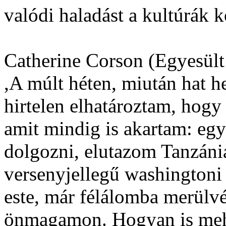
valódi haladást a kultúrák k
Catherine Corson (Egyesül
,A múlt héten, miután hat he
hirtelen elhatároztam, hogy
amit mindig is akartam: eg
dolgozni, elutazom Tanzán
versenyjellegű washingtoni 
este, már félálomba merülv
önmagamon. Hogyan is meh