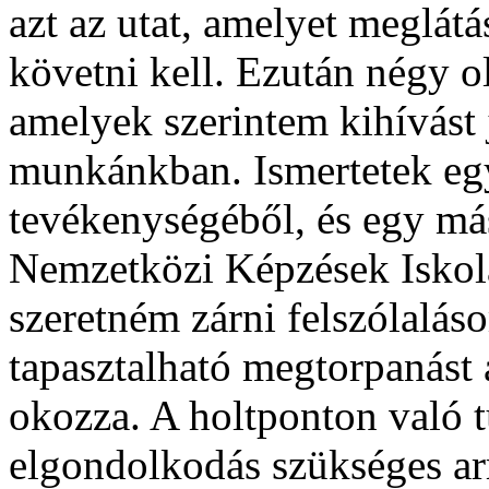
azt az utat, amelyet meglátá
követni kell. Ezután négy o
amelyek szerintem kihívást j
munkánkban. Ismertetek eg
tevékenységéből, és egy má
Nemzetközi Képzések Iskol
szeretném zárni felszólalás
tapasztalható megtorpanást 
okozza. A holtponton való tú
elgondolkodás szükséges arr