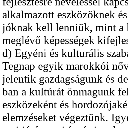
fejlesztésre neveléssel kapc
alkalmazott eszközöknek é
jóknak kell lenniük, mint a
meglévő képességek kifejle
d) Egyéni és kulturális sza
Tegnap egyik marokkói nőv
jelentik gazdagságunk és d
ban a kultúrát önmagunk fe
eszközeként és hordozójakén
elemzéseket végeztünk. Igy