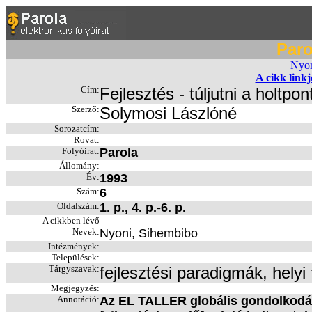
Paro
Nyom
A cikk link
Cím:
Fejlesztés - túljutni a holtpon
Szerző:
Solymosi Lászlóné
Sorozatcím:
Rovat:
Folyóirat:
Parola
Állomány:
Év:
1993
Szám:
6
Oldalszám:
1. p., 4. p.-6. p.
A cikkben lévő
Nevek:
Nyoni, Sihembibo
Intézmények:
Települések:
Tárgyszavak:
fejlesztési paradigmák, helyi 
Megjegyzés:
Annotáció:
Az EL TALLER globális gondolkodás