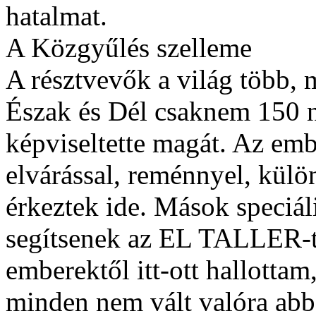
hatalmat.
A Közgyűlés szelleme
A résztvevők a világ több, 
Észak és Dél csaknem 150 
képviseltette magát. Az em
elvárással, reménnyel, külö
érkeztek ide. Mások speciál
segítsenek az EL TALLER-t 
emberektől itt-ott hallotta
minden nem vált valóra abb