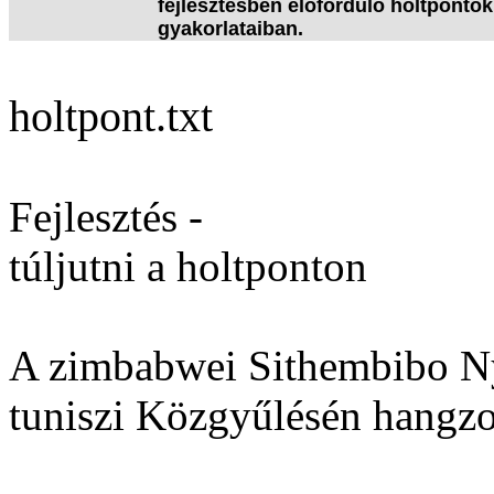
fejlesztésben előforduló holtpontok 
gyakorlataiban.
holtpont.txt
Fejlesztés -
túljutni a holtponton
A zimbabwei Sithembibo N
tuniszi Közgyűlésén hangzot