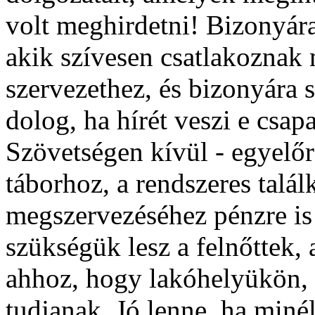
volt meghirdetni! Bizonyár
akik szívesen csatlakoznak m
szervezethez, és bizonyára s
dolog, ha hírét veszi e csap
Szövetségen kívül - egyelő
táborhoz, a rendszeres talál
megszervezéséhez pénzre is
szükségük lesz a felnőttek, 
ahhoz, hogy lakóhelyükön, 
tudjanak. Jó lenne, ha miné