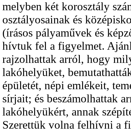
melyben két korosztály számá
osztályosainak és középisko
(írásos pályaművek és képz
hívtuk fel a figyelmet. Aján
rajzolhattak arról, hogy mil
lakóhelyüket, bemutathattá
épületét, népi emlékeit, te
sírjait; és beszámolhattak ar
lakóhelyükért, annak szépít
Szerettük volna felhívni a 