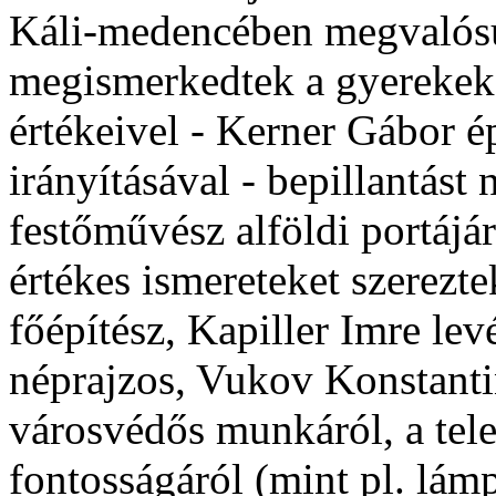
Káli-medencében megvalósult
megismerkedtek a gyerekek a
értékeivel - Kerner Gábor é
irányításával - bepillantás
festőművész alföldi portájá
értékes ismereteket szerezt
főépítész, Kapiller Imre le
néprajzos, Vukov Konstanti
városvédős munkáról, a tele
fontosságáról (mint pl. lám