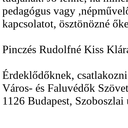
pedagógus vagy ,népművelő"
kapcsolatot, ösztönözné őke
Pinczés Rudolfné Kiss Klár
Érdeklődőknek, csatlakozni
Város- és Faluvédők Szöve
1126 Budapest, Szoboszlai 