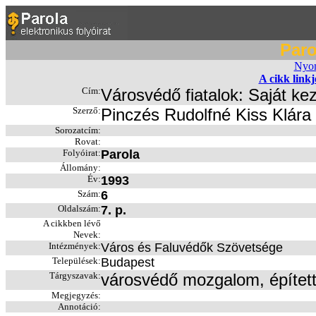
Paro
Nyom
A cikk link
Cím:
Városvédő fiatalok: Saját k
Szerző:
Pinczés Rudolfné Kiss Klára
Sorozatcím:
Rovat:
Folyóirat:
Parola
Állomány:
Év:
1993
Szám:
6
Oldalszám:
7. p.
A cikkben lévő
Nevek:
Intézmények:
Város és Faluvédők Szövetsége
Települések:
Budapest
Tárgyszavak:
városvédő mozgalom, építet
Megjegyzés:
Annotáció: