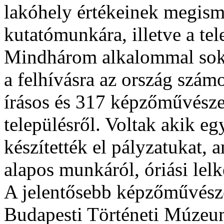
lakóhely értékeinek megisme
kutatómunkára, illetve a te
Mindhárom alkalommal sok 
a felhívásra az ország szám
írásos és 317 képzőművészet
településről. Voltak akik eg
készítették el pályzatukat, 
alapos munkáról, óriási lelk
A jelentősebb képzőművésze
Budapesti Történeti Múzeumb