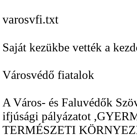
varosvfi.txt
Saját kezükbe vették a kez
Városvédő fiatalok
A Város- és Faluvédők Szöv
ifjúsági pályázatot ,GY
TERMÉSZETI KÖRNYEZE