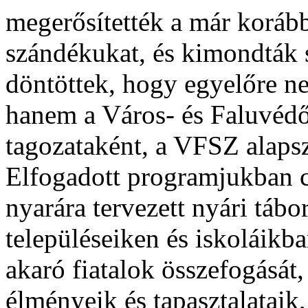
megerősítették a már koráb
szándékukat, és kimondták
döntöttek, hogy egyelőre n
hanem a Város- és Faluvédő
tagozataként, a VFSZ alap
Elfogadott programjukban cé
nyarára tervezett nyári tábo
településeiken és iskoláikb
akaró fiatalok összefogását,
élményeik és tapasztalataik