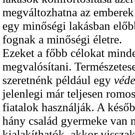
megváltozhatna az emberek 
egy minőségi lakásban előbb
fognak a minőségi életre.
Ezeket a főbb célokat mind
megvalósítani. Természetes
szeretnénk például egy
véde
jelenlegi már teljesen romo
fiatalok használják. A késő
hány család gyermeke van ne
kialakíthatók, akkor vissza