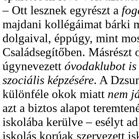
– Ott lesznek egyrészt a
fog
majdani kollégáimat bárki
dolgaival, éppúgy, mint most
Családsegítőben. Másrészt o
úgynevezett
óvodaklubot is 
szociális képzésére
. A Dzsu
különféle okok miatt
nem j
azt a biztos alapot teremte
iskolába kerülve – esélyt ad
iskolás korúak szervezett is