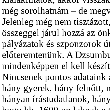
még sorolhatnám – de megv
Jelenleg még nem tisztázot
összeggel járul hozzá az ön
pályázatok és szponzorok 
előteremtenünk. A Dzsumbuj 
mindenképpen el kell készí
Nincsenek pontos adataink a
hány gyerek, hány felnőtt, 
hányan írástudatlanok, hány
hogy kb. 1600-an laknak a 