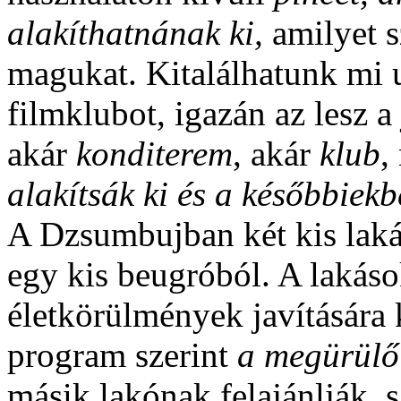
alakíthatnának ki,
amilyet s
magukat. Kitalálhatunk mi u
filmklubot, igazán az lesz a 
akár
konditerem
, akár
klub
,
alakítsák ki
és a későbbiekb
A Dzsumbujban két kis laká
egy kis beugróból. A lakás
életkörülmények javítására
program szerint
a megürülő
másik lakónak felajánlják, 