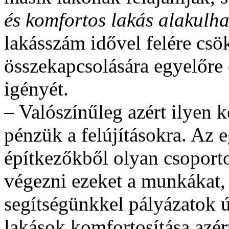
és komfortos lakás alakulha
lakásszám idővel felére csö
összekapcsolására egyelőre c
igényét.
– Valószínűleg azért ilyen k
pénzük a felújításokra. Az 
építkezőkből olyan csoporto
végezni ezeket a munkákat,
segítségünkkel pályázatok ú
lakások komfortosítása azért