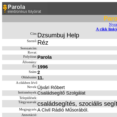
Paro
Nyom
A cikk link
Cím:
Dzsumbuj Help
Szerző:
Réz
Sorozatcím:
Rovat:
Folyóirat:
Parola
Állomány:
Év:
1996
Szám:
2
Oldalszám:
11.
A cikkben lévő
Nevek:
Újvári Róbert
Intézmények:
Családsegítő Szolgálat
Települések:
Tárgyszavak:
családsegítés, szociális seg
Megjegyzés:
A Civil Rádió Műsorából.
Annotáció: