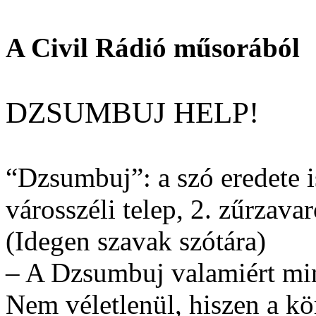
A Civil Rádió műsorából
DZSUMBUJ HELP!
“Dzsumbuj”: a szó eredete is
városszéli telep, 2. zűrzava
(Idegen szavak szótára)
– A Dzsumbuj valamiért min
Nem véletlenül, hiszen a kö