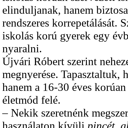
elinduljanak, hanem biztosan
rendszeres korrepetálását. 
iskolás korú gyerek egy évb
nyaralni.
Újvári Róbert szerint neheze
megnyerése. Tapasztaltuk, 
hanem a 16-30 éves korúan 
életmód felé.
– Nekik szeretnénk megszer
használaton kívüli
pincét, a