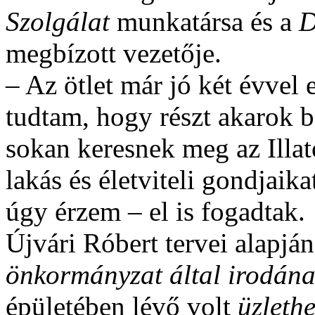
Szolgálat
munkatársa és a
D
megbízott vezetője.
– Az ötlet már jó két évvel 
tudtam, hogy részt akarok b
sokan keresnek meg az Illat
lakás és életviteli gondjaik
úgy érzem – el is fogadtak.
Újvári Róbert tervei alapj
önkormányzat által irodána
épületében lévő volt
üzlethe