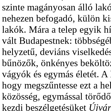
szinte magányosan álló lak
nehezen befogadó, külön kis 
lakók. Mára a telep egyik h
vált Budapestnek: többségé
helyzetű, deviáns viselkedé
bűnözők, önkényes beköltöz
vágyók és egymás életét. A
hogy megszűntesse ezt a hel
közösség, egymással törődő
kezdi beszélgetésüket
Újvár