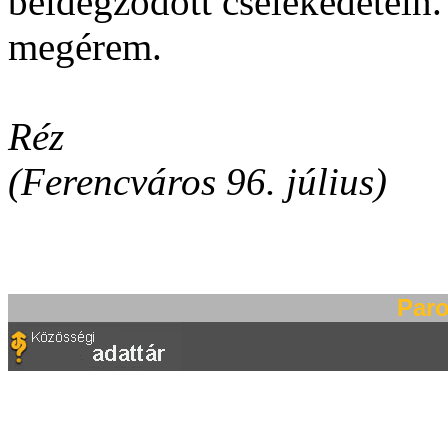
beidegződött cselekedetei
megérem.
Réz
(Ferencváros 96. július)
Paro