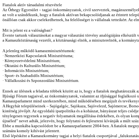
Fiatalok aktív társadalmi részvétele
Az Őrhegy Egyesület – tagjai önkormányzatok, civil szerveztek, magánszemélyek
az volt a szándékunk, hogy a fiatalok aktívan bekapcsolódjanak az érintett telep
önállóan csak akkor cselekedhetnek, ha felelősséget is vállalnak tetteikért. Az 
Mit is jelent ez a valóságban?
Évente tartunk választásokat a magyar választási törvény analógiájára elkészült
a Kamaszköztársaság vezetői, a köztársasági elnök, a miniszterelnök, a kormányt
A jelenleg működő kamaszminisztériumok:
·
Nemzetközi Kapcsolatok Minisztériuma;
·
Környezetvédelmi Minisztérium;
·
Oktatási és Kulturális Minisztérium;
·
Információs Minisztérium;
·
Sport- és Szabadidős Minisztérium;
·
Vállalkozási és Szponzorálási Minisztérium.
Ennek az ülésnek a feladata többek között az is, hogy a fiatalok meghatározzák 
Ifjúsági Fórum tagjaival, az önkormányzatok, valamint az ifjúsággal foglalkozó 
Kamaszparlament mind szerkezetében, mind működésében megújult és tevékenységi 
A Hegyhát településeinek – Sajógalgóc, Sajókaza, Sajóvelezd, Sajómercse, Bors
kistérség jövőjét. Az egyoldalú iparpolitika és a kohászat, bányászat teljes csődj
ténylegesen tegyenek a negatív folyamatok megállítása érdekében, és olyan kom
újraéled” nevet adták, jelezvén, hogy folytatni és fejleszteni kívánják a múlt s
Ebbe a munkába kapcsolódott be a Kamaszparlament 2004-ben. A fiatalok megnyeré
számára komoly kihívást jelentett.
Első lépésként a Kamaszkormány tagjai a helyi fiatalok csoportjával „falukutatás