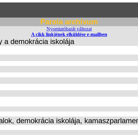
Parola archívum
Nyomtatóbarát változat
A cikk linkjének elküldése e-mailben
a demokrácia iskolája
talok, demokrácia iskolája, kamaszparlamen