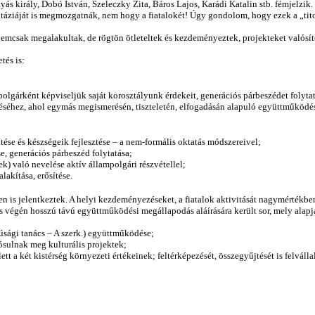
tyás király, Dobó István, Szeleczky Zita, Báros Lajos, Karádi Katalin stb. fémjelzik
 fantáziáját is megmozgatnák, nem hogy a fiatalokét! Úgy gondolom, hogy ezek a „
nemcsak megalakultak, de rögtön ötleteltek és kezdeményeztek, projekteket valósít
tés is:
mpolgárként képviseljük saját korosztályunk érdekeit, generációs párbeszédet foly
séhez, ahol egymás megismerésén, tiszteletén, elfogadásán alapuló együttműködés
ítése és készségeik fejlesztése – a nem-formális oktatás módszereivel;
e, generációs párbeszéd folytatása;
ek) való nevelése aktív állampolgári részvétellel;
lakítása, erősítése.
n is jelentkeztek. A helyi kezdeményezéseket, a fiatalok aktivitását nagymértékbe
ás végén hosszú távú együttműködési megállapodás aláírására került sor, mely alap
sági tanács – A szerk.) együttműködése;
ósulnak meg kulturális projektek;
a két kistérség környezeti értékeinek; feltérképezését, összegyűjtését is felvállal