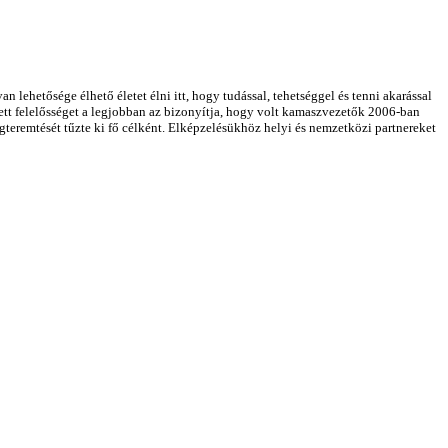
ehetősége élhető életet élni itt, hogy tudással, tehetséggel és tenni akarással
zett felelősséget a legjobban az bizonyítja, hogy volt kamaszvezetők 2006-ban
gteremtését tűzte ki fő célként. Elképzelésükhöz helyi és nemzetközi partnereket