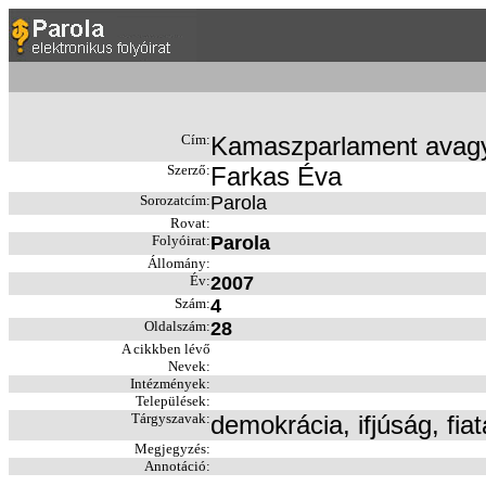
Cím:
Kamaszparlament avagy 
Szerző:
Farkas Éva
Sorozatcím:
Parola
Rovat:
Folyóirat:
Parola
Állomány:
Év:
2007
Szám:
4
Oldalszám:
28
A cikkben lévő
Nevek:
Intézmények:
Települések:
Tárgyszavak:
demokrácia, ifjúság, fia
Megjegyzés:
Annotáció: