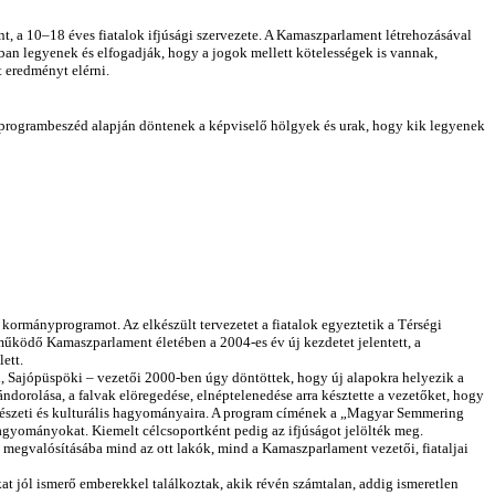
 a 10–18 éves fiatalok ifjúsági szervezete. A Kamaszparlament létrehozásával
ában legyenek és elfogadják, hogy a jogok mellett kötelességek is vannak,
t eredményt elérni.
en programbeszéd alapján döntenek a képviselő hölgyek és urak, hogy kik legyenek
kormányprogramot. Az elkészült tervezetet a fiatalok egyeztetik a Térségi
működő Kamaszparlament életében a 2004-es év új kezdetet jelentett, a
ett.
, Sajópüspöki – vezetői 2000-ben úgy döntöttek, hogy új alapokra helyezik a
vándorolása, a falvak elöregedése, elnéptelenedése arra késztette a vezetőket, hogy
mészeti és kulturális hagyományaira. A program címének a „Magyar Semmering
 hagyományokat. Kiemelt célcsoportként pedig az ifjúságot jelölték meg.
megvalósításába mind az ott lakók, mind a Kamaszparlament vezetői, fiataljai
kat jól ismerő emberekkel találkoztak, akik révén számtalan, addig ismeretlen