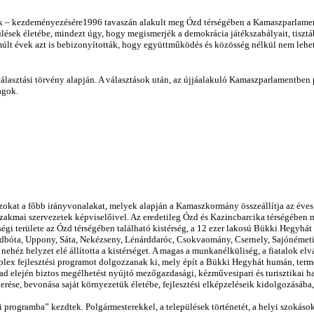
 – kezdeményezésére1996 tavaszán alakult meg Ózd térségében a Kamaszparlament,
ülések életébe, mindezt úgy, hogy megismerjék a demokrácia játékszabályait, tiszt
elmúlt évek azt is bebizonyították, hogy együttműködés és közösség nélkül nem lehe
 választási törvény alapján. A választások után, az újjáalakuló Kamaszparlamentb
agok.
azokat a főbb irányvonalakat, melyek alapján a Kamaszkormány összeállítja az éves 
szakmai szervezetek képviselőivel. Az eredetileg Ózd és Kazincbarcika térségében 
területe az Ózd térségében található kistérség, a 12 ezer lakosú Bükki Hegyhát l
odbóta, Uppony, Sáta, Nekézseny, Lénárddaróc, Csokvaomány, Csernely, Sajónémeti
e nehéz helyzet elé állította a kistérséget. A magas a munkanélküliség, a fiatalok el
plex fejlesztési programot dolgozzanak ki, mely épít a Bükki Hegyhát humán, ter
zázad elején biztos megélhetést nyújtó mezőgazdasági, kézművesipari és turisztikai
se, bevonása saját környezetük életébe, fejlesztési elképzeléseik kidolgozásába, 
i programba” kezdtek. Polgármesterekkel, a települések történetét, a helyi szokáso