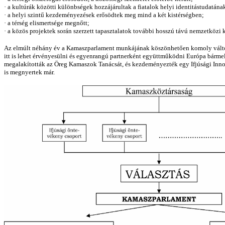
·
a kultúrák közötti különbségek hozzájárultak a fiatalok helyi identitástudatána
·
a helyi szintű kezdeményezések erősödtek meg mind a két kistérségben;
·
a térség elismertsége megnőtt;
·
a közös projektek során szerzett tapasztalatok további hosszú távú nemzetközi k
Az elmúlt néhány év a Kamaszparlament munkájának köszönhetően komoly változások
itt is lehet érvényesülni és egyenrangú partnerként együttműködni Európa bármely
megalakították az Öreg Kamaszok Tanácsát, és kezdeményezték egy Ifjúsági Innová
is megnyertek már.