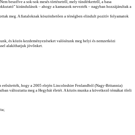
. Nem beszélve a sok-sok mesés történetről, mely tündérkertről, a basa
titokkutató” kirándulások – ahogy a kamaszok nevezték – nagyban hozzájárultak a
ottak meg. A fiataloknak köszönhetően a térségben elindult pozitív folyamatok
tatunk, és közös kezdeményezéseket valósítunk meg helyi és nemzetközi
sel alakíthatjuk jövőnket.
n erősítették, hogy a 2005 elején Lincolnshire Fenlandból (Nagy-Britannia)
jaiban változtatta meg a Hegyhát életét. A közös munka a következő témákat öleli
ta;