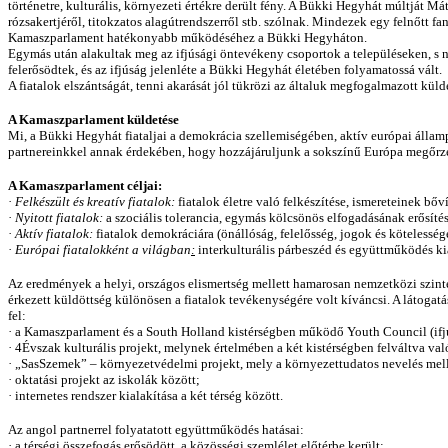
történetre, kulturális, környezeti értékre derült fény. A Bükki Hegyhát múltját Má
rózsakertjéről, titokzatos alagútrendszerről stb. szólnak. Mindezek egy felnőtt
Kamaszparlament hatékonyabb működéséhez a Bükki Hegyháton.
Egymás után alakultak meg az ifjúsági öntevékeny csoportok a településeken, s 
felerősödtek, és az ifjúság jelenléte a Bükki Hegyhát életében folyamatossá vált.
A fiatalok elszántságát, tenni akarását jól tükrözi az általuk megfogalmazott külde
A Kamaszparlament küldetése
Mi, a Bükki Hegyhát fiataljai a demokrácia szellemiségében, aktív európai álla
partnereinkkel annak érdekében, hogy hozzájáruljunk a sokszínű Európa megőrzé
A Kamaszparlament céljai:
·
Felkészült és kreatív fiatalok:
fiatalok életre való felkészítése, ismereteinek bőv
·
Nyitott fiatalok:
a szociális tolerancia, egymás kölcsönös elfogadásának erősítés
·
Aktív fiatalok:
fiatalok demokráciára (önállóság, felelősség, jogok és kötelesség
·
Európai fiatalokként a világban
:
interkulturális párbeszéd és együttműködés kia
Az eredmények a helyi, országos elismertség mellett hamarosan nemzetközi szinte
érkezett küldöttség különösen a fiatalok tevékenységére volt kíváncsi. A látogat
fel:
·
a Kamaszparlament és a South Holland kistérségben működő Youth Council (ifjú
·
4Évszak kulturális projekt, melynek értelmében a két kistérségben felváltva val
·
„SasSzemek” – környezetvédelmi projekt, mely a környezettudatos nevelés mellett 
·
oktatási projekt az iskolák között;
·
internetes rendszer kialakítása a két térség között.
Az angol partnerrel folyatatott együttműködés hatásai:
·
a térségi összefogás erősödött, a közösségi szemlélet előtérbe került;