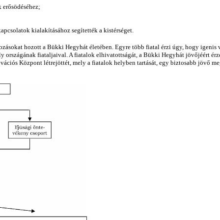
k erősödéséhez;
apcsolatok kialakításához segítették a kistérséget.
at hozott a Bükki Hegyhát életében. Egyre több fiatal érzi úgy, hogy igenis van l
 országának fiataljaival. A fiatalok elhivatottságát, a Bükki Hegyhát jövőjéért ér
ciós Központ létrejöttét, mely a fiatalok helyben tartását, egy biztosabb jövő me