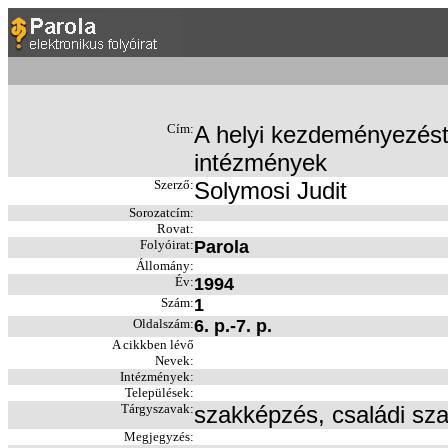
Cím:
A helyi kezdeményezéstő
intézmények
Szerző:
Solymosi Judit
Sorozatcím:
Rovat:
Folyóirat:
Parola
Állomány:
Év:
1994
Szám:
1
Oldalszám:
6. p.-7. p.
A cikkben lévő
Nevek:
Intézmények:
Települések:
Tárgyszavak:
szakképzés, családi szak
Megjegyzés: