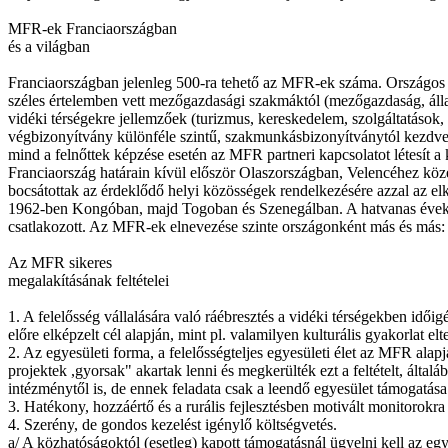
MFR-ek Franciaországban
és a világban
Franciaországban jelenleg 500-ra tehető az MFR-ek száma. Országos eg
széles értelemben vett mezőgazdasági szakmáktól (mezőgazdaság, állatte
vidéki térségekre jellemzőek (turizmus, kereskedelem, szolgáltatások, 
végbizonyítvány különféle szintű, szakmunkásbizonyítványtól kezdve a s
mind a felnőttek képzése esetén az MFR partneri kapcsolatot létesít a 
Franciaország határain kívül először Olaszországban, Velencéhez köze
bocsátottak az érdeklődő helyi közösségek rendelkezésére azzal az elk
1962-ben Kongóban, majd Togoban és Szenegálban. A hatvanas évek vé
csatlakozott. Az MFR-ek elnevezése szinte országonként más és más
Az MFR sikeres
megalakításának feltételei
1. A felelősség vállalására való ráébresztés a vidéki térségekben idő
előre elképzelt cél alapján, mint pl. valamilyen kulturális gyakorlat e
2. Az egyesületi forma, a felelősségteljes egyesületi élet az MFR alap
projektek ,gyorsak" akartak lenni és megkerülték ezt a feltételt, álta
intézménytől is, de ennek feladata csak a leendő egyesület támogatása
3. Hatékony, hozzáértő és a rurális fejlesztésben motivált monitorok
4. Szerény, de gondos kezelést igénylő költségvetés.
a/ A közhatóságoktól (esetleg) kapott támogatásnál ügyelni kell az e