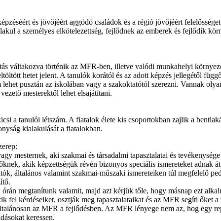
pzéséért és jövőjéért aggódó családok és a régió jövőjéért felelősséget
kialakul a személyes elkötelezettség, fejlődnek az emberek és fejlődik 
atás váltakozva történik az MFR-ben, illetve valódi munkahelyi környe
öltött hetet jelent. A tanulók korától és az adott képzés jellegétől függő
lehet pusztán az iskolában vagy a szakoktatótól szerezni. Vannak olya
ezető mesterektől lehet elsajátítani.
 a tanulói létszám. A fiatalok élete kis csoportokban zajlik a bentlak
onyság kialakulását a fiatalokban.
zerep:
 vagy mesternek, aki szakmai és társadalmi tapasztalatai és tevékenysége
őknek, akik képzettségük révén bizonyos speciális ismereteket adnak át
tók, általános valamint szakmai-műszaki ismereteiken túl megfelelő ped
ítő.
k órán megtanítunk valamit, majd azt kérjük tőle, hogy másnap ezt alkalm
zik fel kérdéseiket, osztják meg tapasztalataikat és az MFR segíti őket
 általánosan az MFR a fejlődésben. Az MFR lényege nem az, hog egy rep
ldásokat keressen.