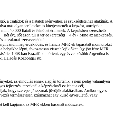
, a családok és a fiatalok igényeihez és szükségleteihez alakítják. A
va más olyan területekre is kiterjesztették a képzést, amelyek a
 mint 40.000 fiatalt és felnőttet érintenek. A képzésben szerezhető
két év), sőt azon túl is terjed (érettségi + 4 év). Mind az alapképzés,
 és a szakmai szervezetekkel.
 nyilvánult meg érdeklődés, és francia MFR-ek tapasztalt monitorokat
a helyükbe lépni, fokozatosan visszahívják őket. így jött létre MFR
rlet 1968-ban Brazíliában történt, egy évvel később Argentína is
i Haladás Központjai stb.
ényeket, az elindulás ennek alapján történik, s nem pedig valamilyen
s fejlesztési terveknél a képzéseknél ez lehet a cél).
lalják, hogy szerepet játsszanak jövőjük alakításában. Amikor egyes
ményezés természetesen származhat egy külső egyesülettől vagy
lyet kell kapjanak az MFR-ekben használt módszerek.