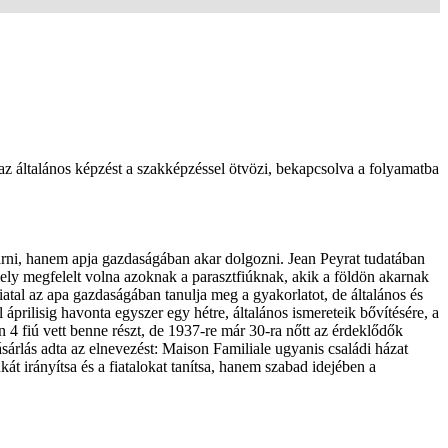
 az általános képzést a szakképzéssel ötvözi, bekapcsolva a folyamatba
járni, hanem apja gazdaságában akar dolgozni. Jean Peyrat tudatában
ely megfelelt volna azoknak a parasztfiúknak, akik a földön akarnak
iatal az apa gazdaságában tanulja meg a gyakorlatot, de általános és
prilisig havonta egyszer egy hétre, általános ismereteik bővítésére, a
 4 fiú vett benne részt, de 1937-re már 30-ra nőtt az érdeklődők
ásárlás adta az elnevezést: Maison Familiale ugyanis családi házat
át irányítsa és a fiatalokat tanítsa, hanem szabad idejében a