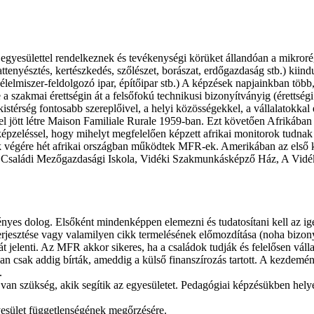
yesülettel rendelkeznek és tevékenységi körüket állandóan a mikrorégió
nyésztés, kertészkedés, szőlészet, borászat, erdőgazdaság stb.) kiindul
élelmiszer-feldolgozó ipar, építőipar stb.) A képzések napjainkban több,
zakmai érettségin át a felsőfokú technikusi bizonyítványig (érettségi + 
kistérség fontosabb szereplőivel, a helyi közösségekkel, a vállalatokkal
l jött létre Maison Familiale Rurale 1959-ban. Ezt követően Afrikában
épzeléssel, hogy mihelyt megfelelően képzett afrikai monitorok tudnak 
gére hét afrikai országban működtek MFR-ek. Amerikában az első kísé
: Családi Mezőgazdasági Iskola, Vidéki Szakmunkásképző Ház, A Vidék
igényes dolog. Elsőként mindenképpen elemezni és tudatosítani kell az ig
lterjesztése vagy valamilyen cikk termelésének előmozdítása (noha bizonyo
ját jelenti. Az MFR akkor sikeres, ha a családok tudják és felelősen vál
lában csak addig bírták, ameddig a külső finanszírozás tartott. A kezde
.
ra van szükség, akik segítik az egyesületet. Pedagógiai képzésükben he
gyesület függetlenségének megőrzésére.