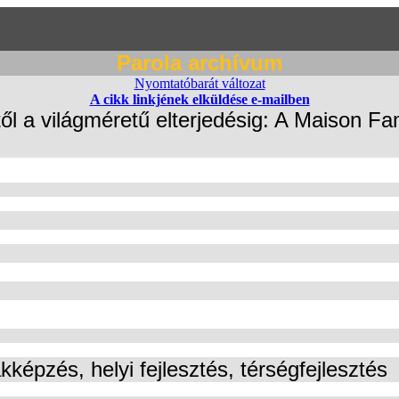
Parola archívum
Nyomtatóbarát változat
A cikk linkjének elküldése e-mailben
l a világméretű elterjedésig: A Maison Fam
képzés, helyi fejlesztés, térségfejlesztés