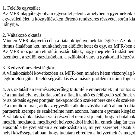
1. Felelős egyesület
Az MFR alapját egy olyan egyesület jelenti, amelyben a gyermekeik ké
egyesületi élet, a közgyűléseken történő rendszeres részvétel során 
irányítja.
2. Váltakozó oktatás
Minden MFR alapvető célja a fiatalok igényeinek kielégítése. Az okt
ritmus általában két, munkahelyen eltöltött hetet és egy, az MFR-ben elt
Az MFR mozgalom elindítói tisztán látták, hogy megfelelő tudást nem 
üzemben, a szülői gazdaságban, a szülőktől vagy a gyakorlati képzést v
3. Kedvező nevelési légkör
A váltakozásból következően az MFR-ben minden héten viszonylag kicsi
légkör elősegíti a felelősségvállalás és a mások problémái iránti fogék
4. Az oktatásban természetszerűleg különféle embereknek jut fontos s
a/ a munkahelyi gyakorlat során a fiatalt tanító és felügyelő szülőnek
b/ az oktatás egyes pontjain bekapcsolódó szakembereknek és szakért
c/ a monitoroknak, akik az egyesület alkalmazásában álló állandó okta
partnerek szerepe és szakértelme nem azonos, hanem egymást kiegész
A váltakozó oktatásban való részvétel nem azt jelenti, hogy a fiatalna
megélt, meglátott, megfigyelt helyzetekből indul ki, ennek alapján tes
Hasonló a helyzet abban a vonatkozásban is, milyen szerepet játszik
helyi közösséget abban, hogy tudatára ébredjen a helyzetnek és mego