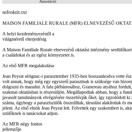
Annotáció:
mfroktit.txt
MAISON FAMILIALE RURALE (MFR) ELNEVEZÉSŰ OKTA
A helyi kezdeményezéstől a
világméretű elterjedésig
A Maison Familiale Rurale elnevezésű oktatási intézmény serdülőkorú f
a családokat és az egész környezetet is.
Az első MFR megalakulása
Jean Peyrat sérignac-i parasztember 1935-ben bosszankodva vette észr
volt annak, hogy még egy egyszerű parasztnak is szüksége van bizonyo
dolgozni és maradni. A falu plébánosához, Granereau atyához fordult, 
szakmai oktatásban is részesüljön. Megállapodtak abban, hogy a fiatal
javasolt tanulmányok elvégzésére összehívják őket. így rajzolódott ki
száma, úgyhogy a parasztszülők összeálltak, társulást alakítottak és m
jelent. Az első elnök Jean Peyrat lett. Felvettek egy szakembert is, a
szülőknek is tanácsokat adjon.
Az MFR négy fontos
jellemzője