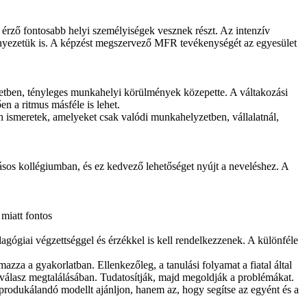
 érző fontosabb helyi személyiségek vesznek részt. Az intenzív
környezetük is. A képzést megszervező MFR tevékenységét az egyesület
zetben, tényleges munkahelyi körülmények közepette. A váltakozási
en a ritmus másféle is lehet.
n ismeretek, amelyeket csak valódi munkahelyzetben, vállalatnál,
ásos kollégiumban, és ez kedvező lehetőséget nyújt a neveléshez. A
 miatt fontos
agógiai végzettséggel és érzékkel is kell rendelkezzenek. A különféle
azza a gyakorlatban. Ellenkezőleg, a tanulási folyamat a fiatal által
 a válasz megtalálásában. Tudatosítják, majd megoldják a problémákat.
rodukálandó modellt ajánljon, hanem az, hogy segítse az egyént és a