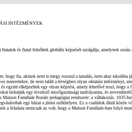
TÁSI INTÉZMÉNYEK
iatalok és fiatal felnőttek globális képzését szolgálja, amelynek során
e, hogy fia, akinek nem is megy rosszul a tanulás, nem akar iskolába 
s ismeretekre, de nem talált a térségben olyan oktatási intézményt, am
és együtt elképzeltek egy olyan képzést, amely lehetővé teszi, hogy a f
okat beíratják egy levelező mezőgazdasági tanfolyamra, és novembertől á
 a Maison Familiale Rurale pedagógiai rendszere: a váltakozás. 1935-ben
egvásároltak egy házat a járási székhelyen. Ez a családok általi közös v
kinek a feladata nemcsak az volt, hogy a Maison Familiale-ban folyó munk