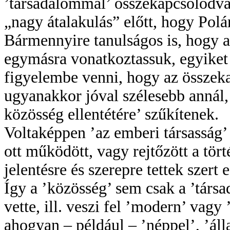
’társadalommal’ összekapcsolódva,
„nagy átalakulás” előtt, hogy Polá
Bármennyire tanulságos is, hogy a 
egymásra vonatkoztassuk, egyiket
figyelembe venni, hogy az összek
ugyanakkor jóval szélesebb annál,
közösség ellentétére’ szűkítenek.
Voltaképpen ’az emberi társasság’
ott működött, vagy rejtőzött a tör
jelentésre és szerepre tettek szer
Így a ’közösség’ sem csak a ’tár
vette, ill. veszi fel ’modern’ vagy
ahogyan – például – ’néppel’, ’áll