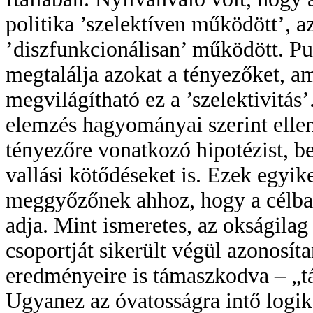
politika ’szelektíven működött’, 
’diszfunkcionálisan’ működött. Pu
megtalálja azokat a tényezőket, a
megvilágítható ez a ’szelektivitás
elemzés hagyományai szerint ellenő
tényezőre vonatkozó hipotézist, bel
vallási kötődéseket is. Ezek egyik
meggyőzőnek ahhoz, hogy a célba 
adja. Mint ismeretes, az okságilag
csoportját sikerült végül azonosí
eredményeire is támaszkodva – „tá
Ugyanez az óvatosságra intő logi