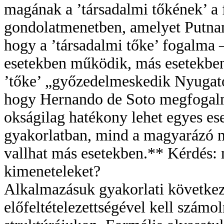
magának a ’társadalmi tőkének’ a
gondolatmenetben, amelyet Putnam
hogy a ’társadalmi tőke’ fogalma 
esetekben működik, más esetekbe
’tőke’ „győzedelmeskedik Nyugat
hogy Hernando de Soto megfogalma
okságilag hatékony lehet egyes es
gyakorlatban, mind a magyarázó 
vallhat más esetekben.** Kérdés: 
kimeneteleket?
Alkalmazásuk gyakorlati következ
előfeltételezettségével kell szám