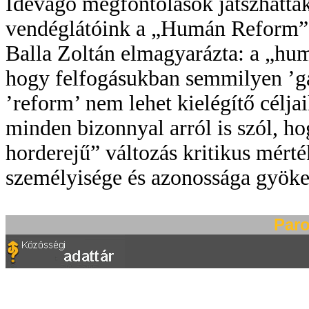
Idevágó megfontolások játszhattak
vendéglátóink a „Humán Reform” n
Balla Zoltán elmagyarázta: a „hum
hogy felfogásukban semmilyen ’gaz
’reform’ nem lehet kielégítő célja
minden bizonnyal arról is szól, 
horderejű” változás kritikus mér
személyisége és azonossága gyöke
Paro