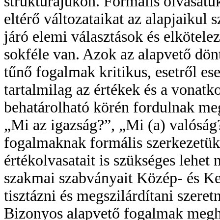
struktúrájukon. Formális olvasatu
eltérő változataikat az alapjaikul 
járó elemi választások és elkötele
sokféle van. Azok az alapvető dö
tűnő fogalmak kritikus, esetről es
tartalmilag az értékek és a vonat
behatárolható körén fordulnak meg:
„Mi az igazság?”, „Mi (a) valóság?
fogalmaknak formális szerkezetükö
értékolvasatait is szükséges lehet
szakmai szabványait Közép- és Ke
tisztázni és megszilárdítani szeret
Bizonyos alapvető fogalmak megh