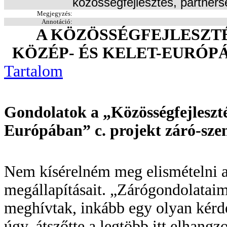
közösségfejlesztés, partners
Megjegyzés:
Annotáció:
A KÖZÖSSÉGFEJLESZT
KÖZÉP- ÉS KELET-EURÓP
Tartalom
Gondolatok a „Közösségfejleszté
Európában” c. projekt záró-sz
Nem kísérelném meg elismételni 
megállapításait. „Zárógondolatai
meghívtak, inkább egy olyan kérdé
úgy, átszőtte a legtöbb itt elhangzo