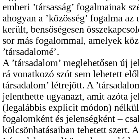
emberi ’társasság’ fogalmainak sz
ahogyan a ’közösség’ fogalma az 
került, bensőségesen összekapcsol
sor más fogalommal, amelyek közö
’társadalomé’.
A ’társadalom’ meglehetősen új je
rá vonatkozó szót sem lehetett e
társadalom’ létrejött. A ’társadalo
jelenthette ugyanazt, amit azóta j
(legalábbis explicit módon) nélkü
fogalomként és jelenségként – csa
kölcsönhatásaiban tehetett szert. 