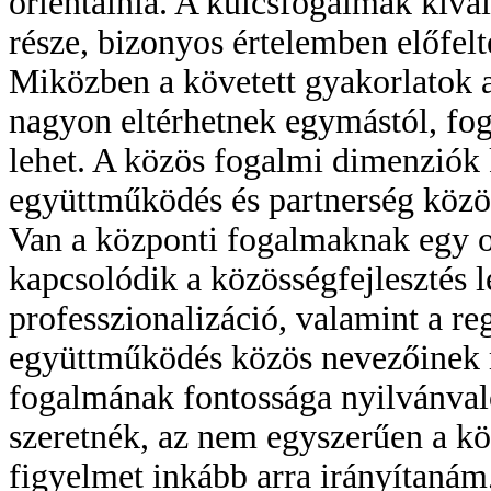
orientálnia. A kulcsfogalmak kivál
része, bizonyos értelemben előfelt
Miközben a követett gyakorlatok 
nagyon eltérhetnek egymástól, f
lehet. A közös fogalmi dimenziók 
együttműködés és partnerség közös
Van a központi fogalmaknak egy o
kapcsolódik a közösségfejlesztés 
professzionalizáció, valamint a re
együttműködés közös nevezőinek m
fogalmának fontossága nyilvánval
szeretnék, az nem egyszerűen a k
figyelmet inkább arra irányítaná