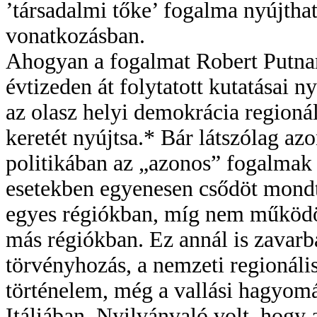
’társadalmi tőke’ fogalma nyújthat
vonatkozásban.
Ahogyan a fogalmat Robert Putna
évtizeden át folytatott kutatásai n
az olasz helyi demokrácia regioná
keretét nyújtsa.* Bár látszólag azo
politikában az „azonos” fogalma
esetekben egyenesen csődöt mondt
egyes régiókban, míg nem működö
más régiókban. Ez annál is zavarba
törvényhozás, a nemzeti regionális 
történelem, még a vallási hagyom
Itáliában. Nyilvánvaló volt, hogy 