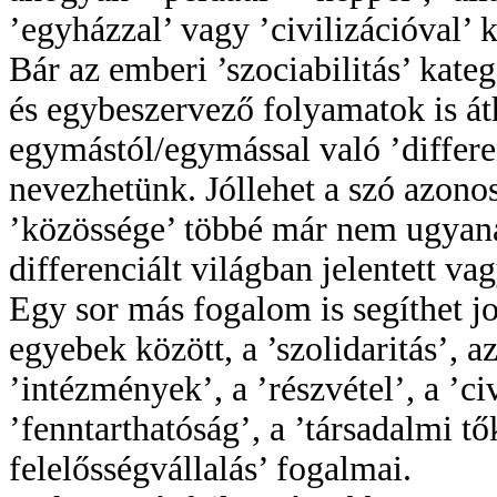
’egyházzal’ vagy ’civilizációval’ kö
Bár az emberi ’szociabilitás’ kate
és egybeszervező folyamatok is át
egymástól/egymással való ’differen
nevezhetünk. Jóllehet a szó azonos
’közössége’ többé már nem ugyana
differenciált világban jelentett vag
Egy sor más fogalom is segíthet jo
egyebek között, a ’szolidaritás’, a
’intézmények’, a ’részvétel’, a ’c
’fenntarthatóság’, a ’társadalmi tő
felelősségvállalás’ fogalmai.