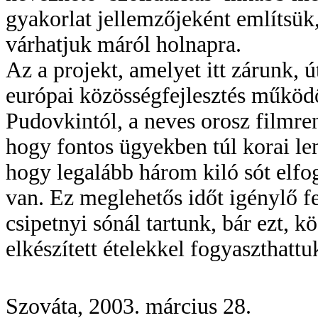
gyakorlat jellemzőjeként említsük
várhatjuk máról holnapra.
Az a projekt, amelyet itt zárunk, 
európai közösségfejlesztés működ
Pudovkintól, a neves orosz filmre
hogy fontos ügyekben túl korai le
hogy legalább három kiló sót elfo
van. Ez meglehetős időt igénylő f
csipetnyi sónál tartunk, bár ezt, 
elkészített ételekkel fogyaszthatt
Szováta, 2003. március 28.