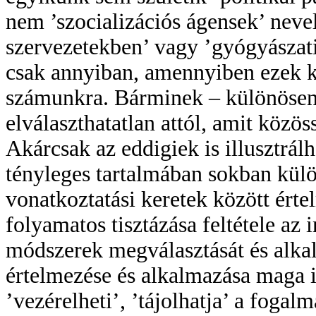
nem ’szocializációs ágensek’ nevel
szervezetekben’ vagy ’gyógyászat
csak annyiban, amennyiben ezek k
számunkra. Bárminek – különösen 
elválaszthatatlan attól, amit közö
Akárcsak az eddigiek is illusztrá
tényleges tartalmában sokban külö
vonatkoztatási keretek között ért
folyamatos tisztázása feltétele az 
módszerek megválasztását és alkal
értelmezése és alkalmazása maga i
’vezérelheti’, ’tájolhatja’ a fogal