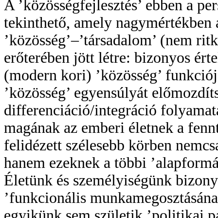
A ’közösségfejlesztés’ ebben a pe
tekinthető, amely nagymértékben 
’közösség’–’társadalom’ (nem ritká
erőterében jött létre: bizonyos ér
(modern kori) ’közösség’ funkciója
’közösség’ egyensúlyát előmozdítsa
differenciáció/integráció folyama
magának az emberi életnek a fennt
felidézett szélesebb körben nemcsa
hanem ezeknek a többi ’alapformáv
Életünk és személyiségünk bizony
’funkcionális munkamegosztásának
egyikünk sem születik ’politikai 