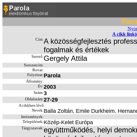
Paro
Nyom
A cikk link
Cím:
A közösségfejlesztés profess
fogalmak és értékek
Szerző:
Gergely Attila
Sorozatcím:
Rovat:
Folyóirat:
Parola
Állomány:
Év:
2003
Szám:
3
Oldalszám:
27-29
A cikkben lévő
Nevek:
Balla Zoltán, Emile Durkheim, Hernan
Intézmények:
Települések:
Közép-Kelet Európa
Tárgyszavak:
együttműködés, helyi demokr