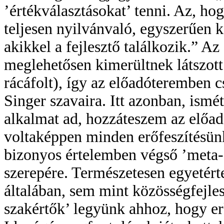
’értékválasztásokat’ tenni. Az, hog
teljesen nyilvánvaló, egyszerűen 
akikkel a fejlesztő találkozik.” 
meglehetősen kimerültnek látszott 
rácáfolt), így az előadóteremben 
Singer szavaira. Itt azonban, ismé
alkalmat ad, hozzáteszem az előado
voltaképpen minden erőfeszítésü
bizonyos értelemben végső ’meta-ös
szerepére. Természetesen egyetér
általában, sem mint közösségfejles
szakértők’ legyünk ahhoz, hogy er