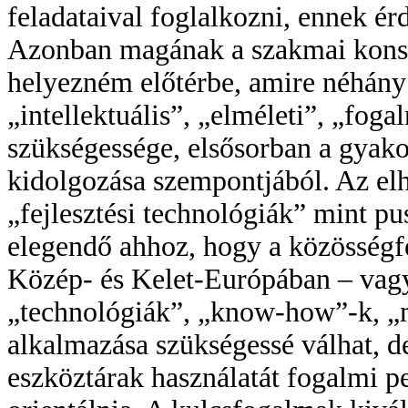
feladataival foglalkozni, ennek ér
Azonban magának a szakmai konszo
helyezném előtérbe, amire néhány 
„intellektuális”, „elméleti”, „fog
szükségessége, elsősorban a gyako
kidolgozása szempontjából. Az el
„fejlesztési technológiák” mint pu
elegendő ahhoz, hogy a közösségfe
Közép- és Kelet-Európában – vagy
„technológiák”, „know-how”-k, „
alkalmazása szükségessé válhat, 
eszköztárak használatát fogalmi pe