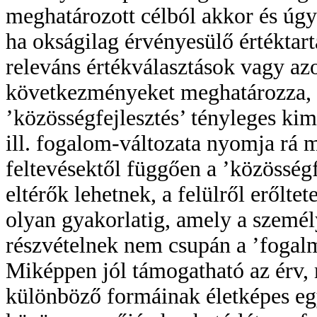
meghatározott célból akkor és ú
ha okságilag érvényesülő értéktart
releváns értékválasztások vagy az
következményeket meghatározza, p
’közösségfejlesztés’ tényleges ki
ill. fogalom-változata nyomja rá m
feltevésektől függően a ’közössé
eltérők lehetnek, a felülről erőltet
olyan gyakorlatig, amely a személ
részvételnek nem csupán a ’fogalma
Miképpen jól támogatható az érv, m
különböző formáinak életképes egy