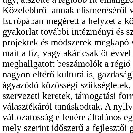
Közelebbről annak elismeréséről 
Európában megérett a helyzet a kö
gyakorlat további intézményi és s
projektek és módszerek megkapó vá
mait a tíz, vagy akár csak öt évvel 
meghallgatott beszámolók a régió h
nagyon eltérő kulturális, gazdaság
ágyazódó közösségi szükségletek, 
szervezeti keretek, támogatási for
választékáról tanúskodtak. A nyil
változatosság ellenére általános eg
mely szerint időszerű a fejlesztői 