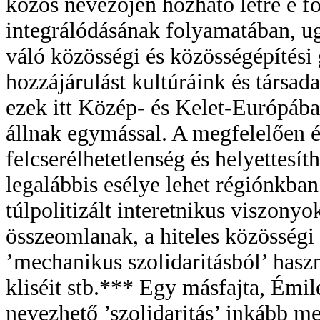
közös nevezőjén hozható létre e f
integrálódásának folyamatában, ug
váló közösségi és közösségépítési 
hozzájárulást kultúráink és társa
ezek itt Közép- és Kelet-Európába
állnak egymással. A megfelelően ér
felcserélhetetlenség és helyettesít
legalábbis esélye lehet régiónkban
túlpolitizált interetnikus viszonyo
összeomlanak, a hiteles közösségi 
’mechanikus szolidaritásból’ hasz
kliséit stb.*** Egy másfajta, Ém
nevezhető ’szolidaritás’ inkább m