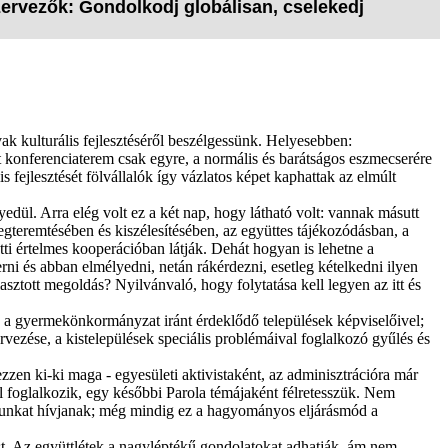
zervezők: Gondolkodj globálisan, cselekedj
ak kulturális fejlesztéséről beszélgessünk. Helyesebben:
t konferenciaterem csak egyre, a normális és barátságos eszmecserére
 fejlesztését fölvállalók így vázlatos képet kaphattak az elmúlt
edül. Arra elég volt ez a két nap, hogy látható volt: vannak másutt
egteremtésében és kiszélesítésében, az együttes tájékozódásban, a
tti értelmes kooperációban látják. Dehát hogyan is lehetne a
i és abban elmélyedni, netán rákérdezni, esetleg kételkedni ilyen
asztott megoldás? Nyilvánvaló, hogy folytatása kell legyen az itt és
én a gyermekönkormányzat iránt érdeklődő települések képviselőivel;
rvezése, a kistelepülések speciális problémáival foglalkozó gyűlés és
zen ki-ki maga - egyesületi aktivistaként, az adminisztrációra már
 foglalkozik, egy későbbi Parola témájaként félretesszük. Nem
ámunkat hívjanak; még mindig ez a hagyományos eljárásmód a
st. Az együttlétek a nagyléptékű gondolatokat adhatják, ám nem