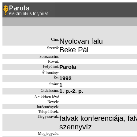
Cím:
Nyolcvan falu
Szerző:
Beke Pál
Sorozatcím:
Rovat:
Folyóirat:
Parola
Állomány:
Év:
1992
Szám:
1
Oldalszám:
1. p.-2. p.
A cikkben lévő
Nevek:
Intézmények:
Települések:
Tárgyszavak:
falvak konferenciája, fa
szennyvíz
Megjegyzés: