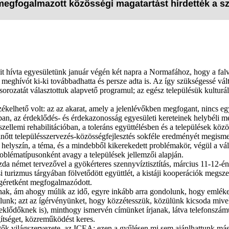
 megfogalmazott közösségi magatartást hirdették a s
lőit hívta egyesületünk január végén két napra a Normafához, hogy a falv
meghívót ki-ki továbbadhatta és persze adta is. Az így szükségessé vál
rozatát választottuk alapvető programul; az egész településük kulturális
ékelhető volt: az az akarat, amely a jelenlévőkben megfogant, nincs egy
ásban, az érdeklődés- és érdekazonosság egyesületi kereteinek helybéli m
zellemi rehabilitációban, a toleráns együttélésben és a települések közö
őtt településszervezés-közösségfejlesztés sokféle eredményét megismern
t helyszín, a téma, és a mindebből kikerekedett problémakör, végül a vál
oblématípusonként avagy a települések jellemzői alapján.
gazda német tervezővel a gyökérteres szennyvíztisztítás, március 11-12-
 turizmus tárgyában fölvetődött együttlét, a kistáji kooperációk megsze
ígéretként megfogalmazódott.
anak, ám ahogy múlik az idő, egyre inkább arra gondolunk, hogy emlékez
unk; azt az ígérvényünket, hogy közzétesszük, közülünk kicsoda mivel
deklődőknek is), minthogy ismervén címünket írjanak, látva telefonsz
gítséget, közreműködést keres.
sztők világszervezete, az ICEA; ezen a gyűlésen mi sem ajánlhattunk má