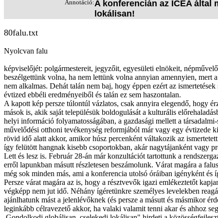
Annotáció:
A konferencián az ICEA által
lokálisan!
80falu.txt
Nyolcvan falu
képviselőjét: polgármestereit, jegyzőit, egyesületi elnökeit, népműve
beszélgettünk volna, ha nem lettünk volna annyian amennyien, mert a 
nem alkalmas. Dehát talán nem baj, hogy éppen ezért az ismertetések so
évtized ebbéli eredményeiből és talán ez sem haszontalan.
A kapott kép persze túlontúl vázlatos, csak annyira elegendő, hogy érz
mások is, akik saját településük boldogulását a kulturális előrehalad
helyi információ folyamatosságában, a gazdasági mellett a társadalmi-s
művelődési otthoni tevékenység reformjából már vagy egy évtizede kin
rövid idő alatt akkor, amikor húsz percenként váltakozik az ismertetet
így felütött hangnak kisebb csoportokban, akár nagytájanként vagy pr
Lett és lesz is. Február 28-án már konzultációt tartottunk a rendszer
erről lapunkban másutt részletesen beszámolunk. Várat magára a falusi
még sok minden más, ami a konferencia utolsó óráiban igényként és 
Persze várat magára az is, hogy a résztvevők igazi emlékeztetőt kapj
végképp nem jut idő. Néhány ígéretünkre személyes levelekben reagál
ajánlhatunk mást a jelenlévőknek (és persze a másutt és másmikor ér
leginkább célravezető akkor, ha valaki valamit tenni akar és ahhoz se
,Gondolkodj globálisan, cselekedj lokálisan" hirdeti a közösségfejle