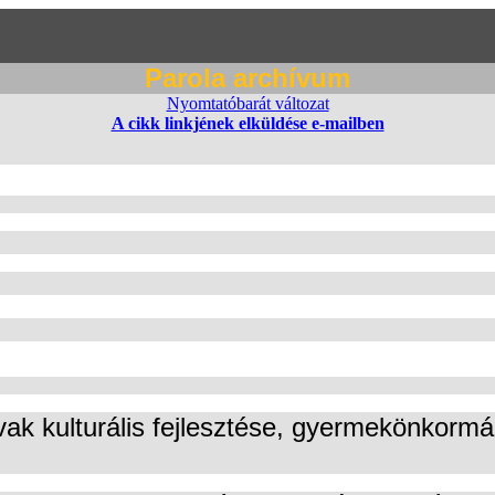
Parola archívum
Nyomtatóbarát változat
A cikk linkjének elküldése e-mailben
lvak kulturális fejlesztése, gyermekönkormá