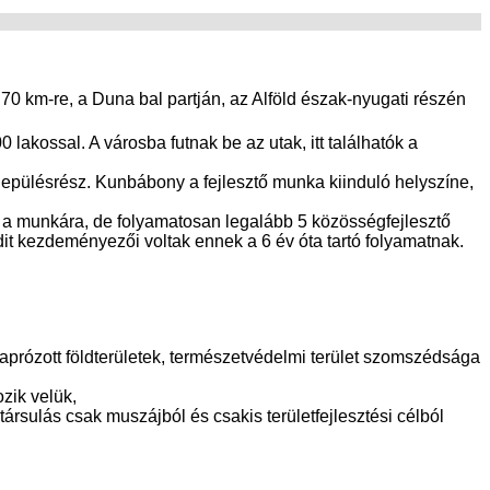
0 km-re, a Duna bal partján, az Alföld észak-nyugati részén
akossal. A városba futnak be az utak, itt találhatók a
lepülésrész. Kunbábony a fejlesztő munka kiinduló helyszíne,
at a munkára, de folyamatosan legalább 5 közösségfejlesztő
it kezdeményezői voltak ennek a 6 év óta tartó folyamatnak.
aprózott földterületek, természetvédelmi terület szomszédsága
zik velük,
sulás csak muszájból és csakis területfejlesztési célból