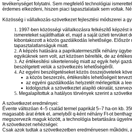
tevékenységet folytatni. Sem megfelelő technológiai ismeret
érdemes elkezdeni, hiszen piaci tapasztalataik sem voltak. N
Közösség i vállalkozás-szövetkezet fejlesztési módszerei a gy
1.
1997-ben közösségi vállalkozásra felkészítő képzést in
ismereteket sajátíthattak el, majd a saját üzleti tervüke
kibontakozott a közös gazdálkodás lehetősége. Először n
tapasztalatlanságuk miatt.
2.
A képzés hatására a paprikatermesztők néhány ügyben
egyiküknek sem volt, azt közösen bérelték, de az értékes
3.
Az értékesítési sikertelenség miatt az egyik helyi ga
beszélgetett velük a szövetkezés lehetőségéről.
4.
Az egyéni beszélgetéseket közös összejövetelek követ
a közös beszerzés, értékesítés lehetőségeit terve
az egyéni gazdálkodás helyzetét mérlegeltük a le
kidolgoztuk a szövetkeztet alapító okiratát, szerve
5.
Megalapítottuk a hatályos törvények szerint a szövet
A szövetkezet eredményei:
Évente változóan 4–5 család termel paprikát 5–7 ha-on kb. 350
magasabb árat értek el, amelyből q-ként néhány Ft-ot benthagyt
megszervezik maguk között, a technológia betartására ügyeln
A szövetkezet nehézségei:
Csak azok tudtak a szövetkezetben eredményesen működni, aki