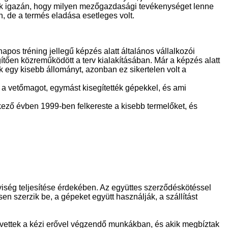
ták igazán, hogy milyen mezőgazdasági tevékenységet lenne
, de a termés eladása esetleges volt.
apos tréning jellegű képzés alatt általános vállalkozói
egítően közreműködött a terv kialakításában. Már a képzés alatt
 egy kisebb állományt, azonban ez sikertelen volt a
a vetőmagot, egymást kisegítették gépekkel, és ami
tkező évben 1999-ben felkereste a kisebb termelőket, és
yiség teljesítése érdekében. Az együttes szerződéskötéssel
n szerzik be, a gépeket együtt használják, a szállítást
 vettek a kézi erővel végzendő munkákban, és akik megbíztak