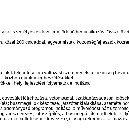
ése, személyes és levélben történő bemutatkozás. Összejövetel
sén, közel 200 családdal, egyetemisták, közösségfejlesztők köz
sa, akik településükön változást szeretnének, a közösség bevo
ggel, közben munkamegbeszélésekkel.
el, helyi fejlesztési folyamatok elindítása.
 egyesület létrehozása, vetőmaggal, szaktanácsadással idősek 
pítés: buszmegállók készítése, játszótér kialakítása, szemétel
lis és adományozó programok indítása, a művelődési ház üzemel
programszervezés, faluszépítés, a buszmegállók rendbetétele, if
gi ház üzemeltetésének tervezése, ifjúsági referens alkalmazása