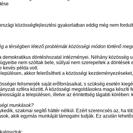
tése
országi közösségfejlesztési gyakorlatban eddig még nem fordult
ég a térségben létező problémák közösségi módon történő meg
 a demokratikus döntéshozatal intézményei. Néhány közösség ug
lés ügyeibe nem szóltak bele, súllyal nem szerepeltek a döntése
 kevés példa volt.
lepülésen, akkor felerősítheti a közösségi kezdeményezéseket
égei felismerjék saját erőforrásaikat, s szükség esetén kiegés
mányzati szféra között. A közösségi megoldásokra maga készíti f
sságát a településen, illetve az érintettség tágabb körében: k
sségi munkások?
dik, szakmai segítő háttér nélkül. Ezért szerencsés az, ha tö
k, akik egymás munkáját támogatni tudják. Ez azután lehetőség
lkalmaztuk: