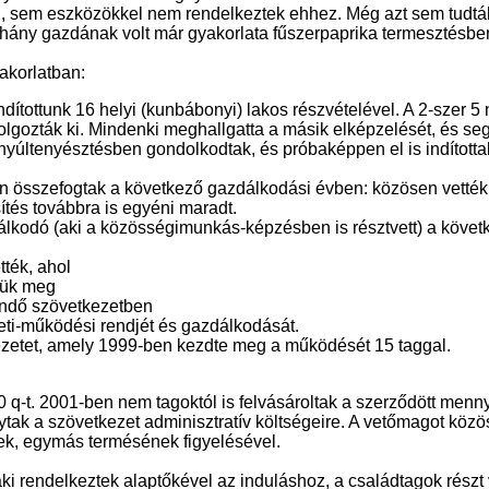
tel, sem eszközökkel nem rendelkeztek ehhez. Még azt sem tud
éhány gazdának volt már gyakorlata fűszerpaprika termesztésben
akorlatban:
dítottunk 16 helyi (kunbábonyi) lakos részvételével. A 2-szer 5 n
t dolgozták ki. Mindenki meghallgatta a másik elképzelését, és s
yúltenyésztésben gondolkodtak, és próbaképpen el is indítottak
 összefogtak a következő gazdálkodási évben: közösen vették 
ítés továbbra is egyéni maradt.
zdálkodó (aki a közösségimunkás-képzésben is résztvett) a köve
ték, ahol
ztük meg
endő szövetkezetben
zeti-működési rendjét és gazdálkodását.
kezetet, amely 1999-ben kezdte meg a működését 15 taggal.
 q-t. 2001-ben nem tagoktól is felvásároltak a szerződött menn
ak a szövetkezet adminisztratív költségeire. A vetőmagot közöse
ek, egymás termésének figyelésével.
 rendelkeztek alaptőkével az induláshoz, a családtagok részt