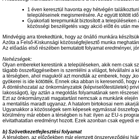
1 éven keresztül havonta egy hétvégén találkoztunk
településeinek megismerésére. Az együtt töltött idő
Gyakorlati terepmunkát biztosított a településeke
közösségi beszélgetés vagy akció előtt és után meg
Mindvégig arra törekedtünk, hogy az önálló munkára készítsük
Azóta a Felső-Kiskunsági közösségfejlesztő munka meghatároz
Az előadás első részében bemutatott folyamat
eredményei,
jór
Nehézségek:
Olyan embereket kerestünk a településeken, akik nem csak sz
tágabb összefüggéseiben is szemlélni a világot, felvállalni a 
a térségben, ahol magukról azt mondták az emberek, hogy „kono
gyökerei is ide kötötték. Ennek oka abban is keresendő, hogy 
A döntéshozatal az önkormányzatok (képviselőtestületek) pri
lakosságot), így aztán a megoldás folyamatának sem részesei;
Ezt az önkormányzati magatartást nemcsak a munkánk elején ta
a mentalitás maradt ugyanaz. A hatalom birtokosai nem akarjá
Ugyanakkor a közösségek sem képesek egymással összefogva 
körülmény már ebben a térségben is hat: ilyen az EU-s progra
elvitathatatlan eredményt hozott. Ezek azonban csak egyedi e
b) Szövetkezetfejlesztési folyamat
A térségben, az előzőekben már elemzett önszerveződési hián