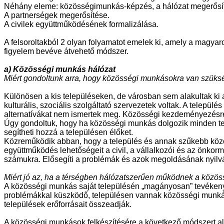
Néhány eleme: közösségimunkás-képzés, a hálózat megerősí
A partnerségek megerősítése.
A civilek együttműködésének formalizálása.
A felsoroltakból 2 olyan folyamatot emelek ki, amely a magyar
figyelem bevéve átvehető módszer.
a) Közösségi munkás hálózat
Miért gondoltunk arra, hogy közösségi munkásokra van szüks
Különösen a kis településeken, de városban sem alakultak ki
kulturális, szociális szolgáltató szervezetek voltak. A telepü
alternatívákat nem ismertek meg. Közösségi kezdeményezésre
Úgy gondoltuk, hogy ha közösségi munkás dolgozik minden te
segítheti hozzá a településen élőket.
Közreműködik abban, hogy a település és annak szűkebb közöss
együttműködés lehetőségeit a civil, a vállalkozói és az önkor
számukra. Elősegíti a problémák és azok megoldásának nyilváno
Miért jó az, ha a térségben hálózatszerűen működnek a közö
A közösségi munkás saját településén „magányosan” tevékenyke
problémákkal küszködő, településen vannak közösségi munkáso
települések erőforrásait összeadják.
A közösségi munkások felkészítésére a következő módszert a