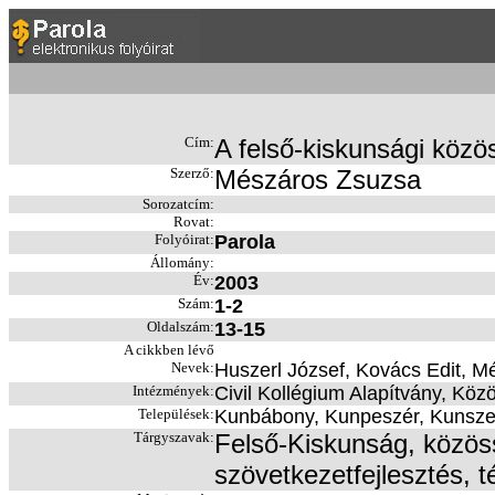
Cím:
A felső-kiskunsági közö
Szerző:
Mészáros Zsuzsa
Sorozatcím:
Rovat:
Folyóirat:
Parola
Állomány:
Év:
2003
Szám:
1-2
Oldalszám:
13-15
A cikkben lévő
Nevek:
Huszerl József, Kovács Edit, M
Intézmények:
Civil Kollégium Alapítvány, Köz
Települések:
Kunbábony, Kunpeszér, Kunsze
Tárgyszavak:
Felső-Kiskunság, közös
szövetkezetfejlesztés, 