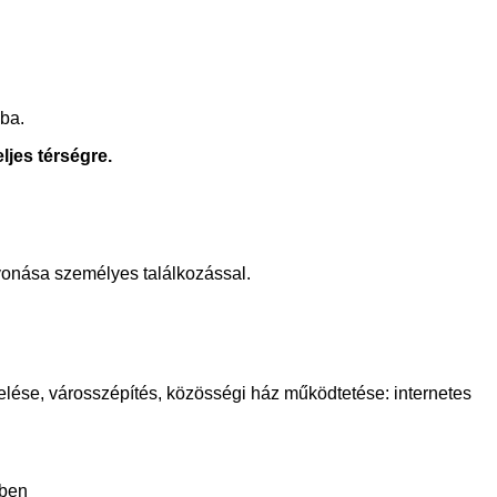
ba.
ljes térségre.
evonása személyes találkozással.
evelése, városszépítés, közösségi ház működtetése: internetes
ében