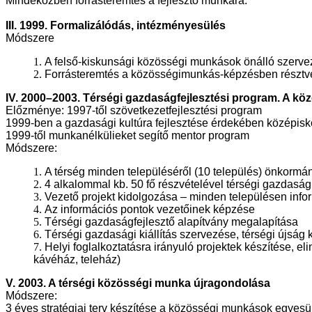
Mindeközben forrásteremtés a fejlesztő munkára.
III. 1999. Formalizálódás, intézményesülés
Módszere
1.
A felső-kiskunsági közösségi munkások önálló szerve
2.
Forrásteremtés a közösségimunkás-képzésben résztvev
IV. 2000–2003. Térségi gazdaságfejlesztési program. A köz
Előzménye: 1997-től szövetkezetfejlesztési program
1999-ben a gazdasági kultúra fejlesztése érdekében középisk
1999-től munkanélkülieket segítő mentor program
Módszere:
1.
A térség minden településéről (10 település) önkormán
2.
4 alkalommal kb. 50 fő részvételével térségi gazdaság
3.
Vezető projekt kidolgozása – minden településen infor
4.
Az információs pontok vezetőinek képzése
5.
Térségi gazdaságfejlesztő alapítvány megalapítása
6.
Térségi gazdasági kiállítás szervezése, térségi újság 
7.
Helyi foglalkoztatásra irányuló projektek készítése, e
kávéház, teleház)
V. 2003. A térségi közösségi munka újragondolása
Módszere:
3 éves stratégiai terv készítése a közösségi munkások egyesü