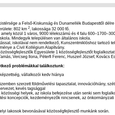
istérsége a Felső-Kiskunság és Dunamellék Budapesttől délre 7
2
Területe: 802 km
, lakossága 32 000 fő.
 amely közül 1 város, 9000 lélekszámú és 4 falu 600–1700–3000 l
kola. Mindegyik településen van általános iskola.
ással, iskolával nem rendelkező, Kunszentmiklóshoz tartozó te
zménye a Civil Kollégium Alapítvány.
 Közösségfejlesztők Egyesülete 1 közösségfejlesztőt foglalkozt
más, Vercseg Ilona, Péterfi Ferenc, Huszerl József, Kovács Ed
tkező problémákkal találkoztunk:
képzettség, vállalkozói kedv hiánya
üzemben szerzett földművelési tapasztalat, innovációhiány, szét
zervezet, kevés tagsággal
 közösségi helyek, az iskola befejezése után senki sem foglalko
ési koncepciók, kezdeményezők nincsenek, az önkormányzati tár
elyi lakosok bevonásával közösségfejlesztő munkánk során.