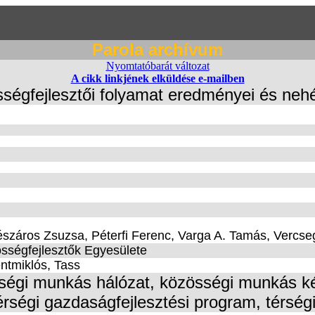
Parola archívum
Nyomtatóbarát változat
A cikk linkjének elküldése e-mailben
sségfejlesztői folyamat eredményei és neh
észáros Zsuzsa, Péterfi Ferenc, Varga A. Tamás, Vercse
össégfejlesztők Egyesülete
ntmiklós, Tass
ségi munkás hálózat, közösségi munkás k
térségi gazdaságfejlesztési program, térsé