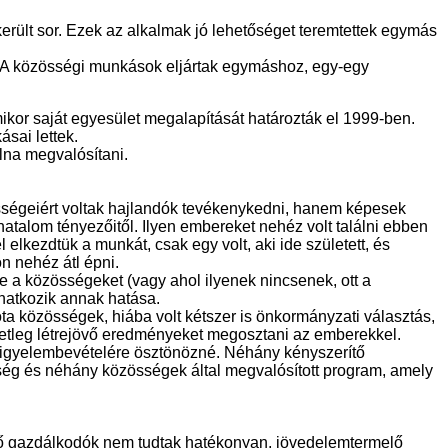
erült sor. Ezek az alkalmak jó lehetőséget teremtettek egymás
a. A közösségi munkások eljártak egymáshoz, egy-egy
kor saját egyesület megalapítását határozták el 1999-ben.
sai lettek.
lna megvalósítani.
sségeiért voltak hajlandók tevékenykedni, hanem képesek
 hatalom tényezőitől. Ilyen embereket nehéz volt találni ebben
lkezdtük a munkát, csak egy volt, aki ide született, és
n nehéz átl épni.
 a közösségeket (vagy ahol ilyenek nincsenek, ott a
onatkozik annak hatása.
a közösségek, hiába volt kétszer is önkormányzati választás,
setleg létrejövő eredményeket megosztani az emberekkel.
figyelembevételére ösztönözné. Néhány kényszerítő
tség és néhány közösségek által megvalósított program, amely
ező gazdálkodók nem tudtak hatékonyan, jövedelemtermelő