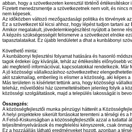
abban, hogy a szövetkezeten keresztül történő értékesítéskor 
Fizetett menedzsmentje a szövetkezetnek nem volt, és nincs ma
nem képesek.
Az időközben változó mezőgazdasági politika és törvények az ú
Ez a szövetkezet túl kicsi ahhoz, hogy lépést tudjon tartani a
Amikor megalakult, jövedelemkiegészítést nyújtott a benne ré
A képzés szükségességét felismerve a szövetkezet elnöke ezü
tapasztalataikat. Ez újabb lendületet a dhat a kunbábonyi sz
Követhető minta:
A kunbábonyi fejlesztési folyamat hatására és hasonló módsze
tagok érdekei úgy kívánják, tehát az értékesítés előnyösebb vol
aki megfelelő információval, kapcsolatokkal rendelkezik. Már 
A jó közösségi vállalkozáshoz-szövetkezethez elengedhetetlen,
akit szakmailag, emberileg is elismer a közösség, aki képes a
Más területen is kísérletet tettünk arra, hogy közösségi válla
teleház, művelődési ház üzemeltetésében jelenleg folyik a kö
közösségi szolgáltatások, majd a település lakosságát is bev
Összegzés:
A közösségfejlesztői munka pénzügyi hátterét a Közösségfejle
A helyi projektekre sikerült forrásokat teremteni a térségi és
A Felső-Kiskunságban a közösségfejlesztők azzal a tudattal 
teljesítményelvárások és megfelelési kényszerek, csak önmag
Ez a hozzáállás látható eredményeket hozott, azonban a térsé