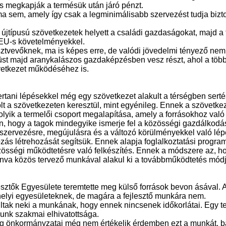
is megkapják a termésük után járó pénzt.
 sem, amely így csak a legminimálisabb szervezést tudja biztos
jtípusú szövetkezetek helyett a családi gazdaságokat, majd a te
z EU-s követelményekkel.
sztvevőknek, ma is képes erre, de valódi jövedelmi tényező nem 
st majd aranykalászos gazdaképzésben vesz részt, ahol a többi
övetkezet működéséhez is.
rtani lépésekkel még egy szövetkezet alakult a térségben sert
t a szövetkezeten keresztül, mint egyénileg. Ennek a szövetkezet
folyik a termelői csoport megalapítása, amely a forrásokhoz val
 hogy a tagok mindegyike ismerje fel a közösségi gazdálkodás el
 szervezésre, megújulásra és a változó körülményekkel való lép
lkozás létrehozását segítsük. Ennek alapja foglalkoztatási progr
zösségi működtetésre való felkészítés. Ennek a módszere az, ho
onva közös tervező munkával alakul ki a továbbműködtetés módj
sztők Egyesülete teremtette meg külső források bevon ásával. 
 a helyi egyesületeknek, de magára a fejlesztő munkára nem.
álltak neki a munkának, hogy ennek nincsenek időkorlátai. Egy 
unk szakmai elhivatottsága.
g önkormányzatai még nem értékelik érdemben ezt a munkát, bár 