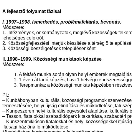
A fejlesztő folyamat fázisai
I. 1997–1998. Ismerkedés, problémafeltárás, bevonás.
Módszere:
1. Intézmények, önkormányzatok, meglévő közösségek felkeres
lehetséges célokról.
2. Közösségfejlesztési interjúk készítése a térség 5 települé
3. Közösségi beszélgetések településenként.
II. 1998–1999. Közösségi munkások képzése
Módszere:
1.
A feltáró munka során olyan helyi emberek megtalálá
2.
1 éven át tartó képzés, havi 1 hétvégi rendszeressé
3.
Terepmunka: a közösségi munkás képzésben résztvevőkk
Pl.:
– Kunbábonyban kultu rális, közösségi programok szervezése,
termesztésére, helyi újság elindítása és működtetése, faluszé
– Kunpeszéren helyi kulturális egyesület alapítása, kulturá
– Tasson, fiatalokkal szabadidőpark kitakarítása, szabadtéri 
– Kunszentmiklóson fiatalokkal és helyi közösségekkel ifjúsá
ifjúsági ház önálló működtetése.