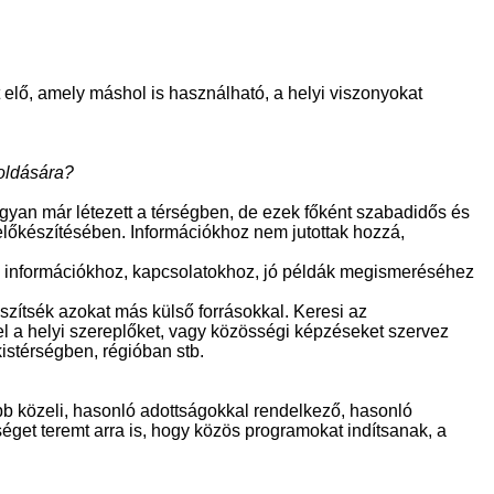
 elő, amely máshol is használható, a helyi viszonyokat
oldására?
yan már létezett a térségben, de ezek főként szabadidős és
k előkészítésében. Információkhoz nem jutottak hozzá,
, információkhoz, kapcsolatokhoz, jó példák megismeréséhez
zítsék azokat más külső forrásokkal. Keresi az
el a helyi szereplőket, vagy közösségi képzéseket szervez
istérségben, régióban stb.
bb közeli, hasonló adottságokkal rendelkező, hasonló
et teremt arra is, hogy közös programokat indítsanak, a