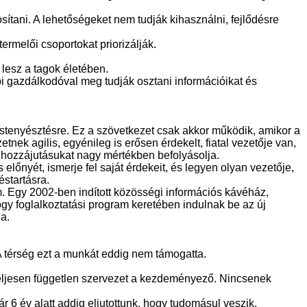
ítani. A lehetőségeket nem tudják kihasználni, fejlődésre
rmelői csoportokat priorizálják.
lesz a tagok életében.
 gazdálkodóval meg tudják osztani információikat és
éstenyésztésre. Ez a szövetkezet csak akkor működik, amikor a
nek agilis, egyénileg is erősen érdekelt, fiatal vezetője van,
ó hozzájutásukat nagy mértékben befolyásolja.
őnyét, ismerje fel saját érdekeit, és legyen olyan vezetője,
éstartásra.
am. Egy 2002-ben indított közösségi információs kávéház,
gy foglalkoztatási program keretében indulnak be az új
a.
A térség ezt a munkát eddig nem támogatta.
teljesen független szervezet a kezdeményező. Nincsenek
6 év alatt addig eljutottunk, hogy tudomásul veszik,