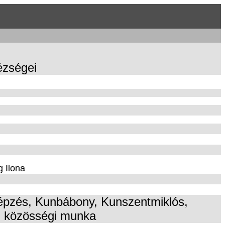
ézségei
g Ilona
épzés, Kunbábony, Kunszentmiklós,
gi közösségi munka