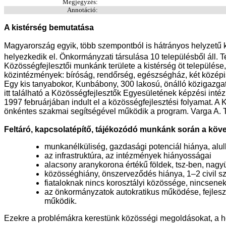
Megjegyzés:
Annotáció:
A kistérség bemutatása
Magyarország egyik, több szempontból is hátrányos helyzetű k
helyezkedik el. Önkormányzati társulása 10 településből áll. 
Közösségfejlesztői munkánk területe a kistérség öt települése,
közintézmények: bíróság, rendőrség, egészségház, két középis
Egy kis tanyabokor, Kunbábony, 300 lakosú, önálló közigazgat
itt található a Közösségfejlesztők Egyesületének képzési inté
1997 februárjában indult el a közösségfejlesztési folyamat. A
önkéntes szakmai segítségével működik a program. Varga A. Ta
Feltáró, kapcsolatépítő, tájékozódó munkánk során a köve
munkanélküliség, gazdasági potenciál hiánya, alul
az infrastruktúra, az intézmények hiányosságai
alacsony aranykorona értékű földek, tsz-ben, nagy
közösséghiány, önszerveződés hiánya, 1–2 civil s
fiataloknak nincs korosztályi közössége, nincsenek
az önkormányzatok autokratikus működése, fejleszt
működik.
Ezekre a problémákra kerestünk közösségi megoldásokat, a h