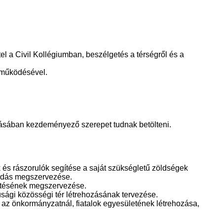
 a Civil Kollégiumban, beszélgetés a térségről és a
reműködésével.
násában kezdeményező szerepet tudnak betölteni.
és rászorulók segítése a saját szükségletű zöldségek
hordás megszervezése.
tetésének megszervezése.
júsági közösségi tér létrehozásának tervezése.
 az önkormányzatnál, fiatalok egyesületének létrehozása,