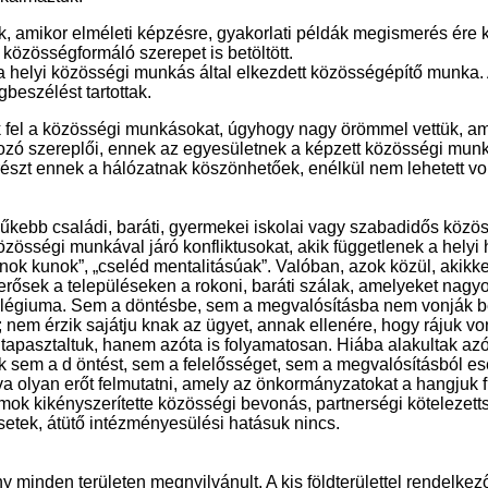
, amikor elméleti képzésre, gyakorlati példák megismerés ére k
 közösségformáló szerepet is betöltött.
n a helyi közösségi munkás által elkezdett közösségépítő munk
beszélést tartottak.
 fel a közösségi munkásokat, úgyhogy nagy örömmel vettük, ami
ó szereplői, ennek az egyesületnek a képzett közösségi munká
észt ennek a hálózatnak köszönhetőek, enélkül nem lehetett vo
űkebb családi, baráti, gyermekei iskolai vagy szabadidős közö
közösségi munkával járó konfliktusokat, akik függetlenek a helyi
k kunok”, „cseléd mentalitásúak”. Valóban, azok közül, akikkel e
erősek a településeken a rokoni, baráti szálak, amelyeket nagyo
vilégiuma. Sem a döntésbe, sem a megvalósításba nem vonják be
 nem érzik sajátju knak az ügyet, annak ellenére, hogy rájuk v
pasztaltuk, hanem azóta is folyamatosan. Hiába alakultak azót
k sem a d öntést, sem a felelősséget, sem a megvalósításból e
olyan erőt felmutatni, amely az önkormányzatokat a hangjuk 
mok kikényszerítette közösségi bevonás, partnerségi kötelezet
setek, átütő intézményesülési hatásuk nincs.
y minden területen megnyilvánult. A kis földterülettel rendelk