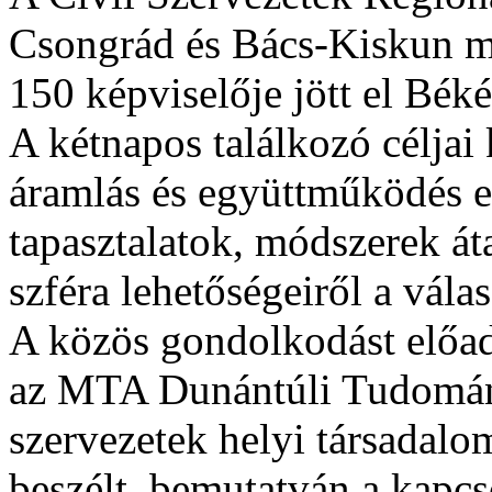
Csongrád és Bács-Kiskun m
150 képviselője jött el Béké
A kétnapos találkozó céljai 
áramlás és együttműködés e
tapasztalatok, módszerek áta
szféra lehetőségeiről a vála
A közös gondolkodást előad
az MTA Dunántúli Tudomány
szervezetek helyi társadalo
beszélt, bemutatván a kapcs