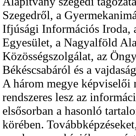
Alapítvány szegedi tagozata
Szegedről, a Gyermekanimát
Ifjúsági Információs Iroda
Egyesület, a Nagyalföld Ala
Közösségszolgálat, az Öngy
Békéscsabáról és a vajdasági
A három megye képviselői 
rendszeres lesz az informáci
elsősorban a hasonló tarta
körében. Továbbképzéseket,