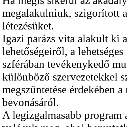
Ha mégis sikerül az akadál
megalakulniuk, szigorított
létezésüket.
Igazi parázs vita alakult ki
lehetőségeiről, a lehetséges
szférában tevékenykedő munk
különböző szervezetekkel s
megszüntetése érdekében a
bevonásáról.
A legizgalmasabb program