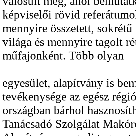
valósult meg, ahol bemutat
képviselői rövid referátumok
mennyire összetett, sokrétű 
világa és mennyire tagolt ré
műfajonként. Több olyan
egyesület, alapítvány is be
tevékenysége az egész régió
országban bárhol hasznosíth
Tanácsadó Szolgálat Makór