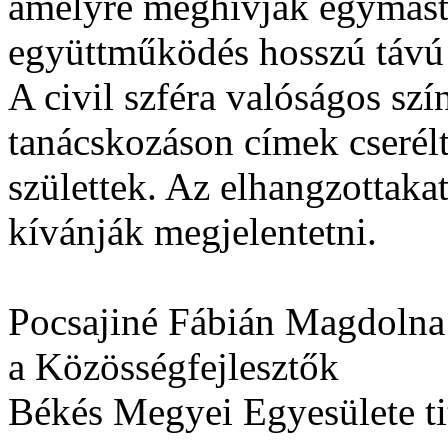
amelyre meghívják egymást 
együttműködés hosszú távú 
A civil szféra valóságos szí
tanácskozáson címek cserél
születtek. Az elhangzottak
kívánják megjelentetni.
Pocsajiné Fábián Magdolna
a Közösségfejlesztők
Békés Megyei Egyesülete t