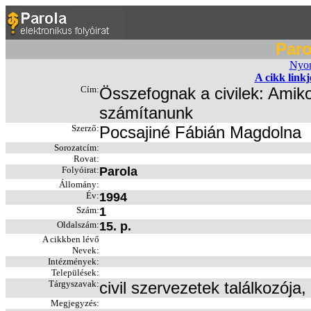
Paro
Nyom
A cikk link
Cím:
Összefognak a civilek: Amik
számítanunk
Szerző:
Pocsajiné Fábián Magdolna
Sorozatcím:
Rovat:
Folyóirat:
Parola
Állomány:
Év:
1994
Szám:
1
Oldalszám:
15. p.
A cikkben lévő
Nevek:
Intézmények:
Települések:
Tárgyszavak:
civil szervezetek találkozój
Megjegyzés: