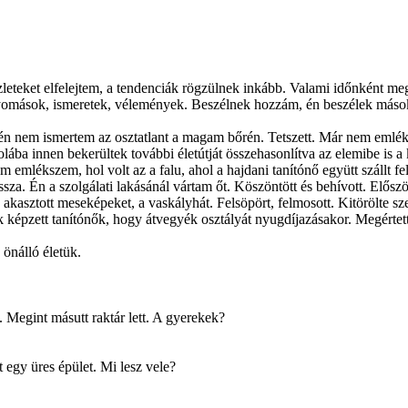
részleteket elfelejtem, a tendenciák rögzülnek inkább. Valami időnként
mások, ismeretek, vélemények. Beszélnek hozzám, én beszélek másokk
évén én nem ismertem az osztatlant a magam bőrén. Tetszett. Már nem e
ába innen bekerültek további életútját összehasonlítva az elemibe is a k
emlékszem, hol volt az a falu, ahol a hajdani tanítónő együtt szállt fel 
sza. Én a szolgálati lakásánál vártam őt. Köszöntött és behívott. Először
alra akasztott meseképeket, a vaskályhát. Felsöpört, felmosott. Kitörölte
k képzett tanítónők, hogy átvegyék osztályát nyugdíjazásakor. Megérte
önálló életük.
. Megint másutt raktár lett. A gyerekek?
egy üres épület. Mi lesz vele?