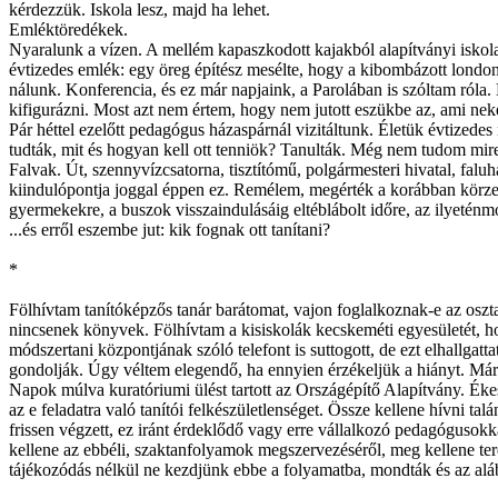
kérdezzük. Iskola lesz, majd ha lehet.
Emléktöredékek.
Nyaralunk a vízen. A mellém kapaszkodott kajakból alapítványi iskola
évtizedes emlék: egy öreg építész mesélte, hogy a kibombázott londoni
nálunk. Konferencia, és ez már napjaink, a Parolában is szóltam róla. 
kifigurázni. Most azt nem értem, hogy nem jutott eszükbe az, ami ne
Pár héttel ezelőtt pedagógus házaspárnál vizitáltunk. Életük évtized
tudták, mit és hogyan kell ott tenniök? Tanulták. Még nem tudom mire 
Falvak. Út, szennyvízcsatorna, tisztítómű, polgármesteri hivatal, faluh
kiindulópontja joggal éppen ez. Remélem, megérték a korábban körzete
gyermekekre, a buszok visszaindulásáig eltéblábolt időre, az ilyeténmó
...és erről eszembe jut: kik fognak ott tanítani?
*
Fölhívtam tanítóképzős tanár barátomat, vajon foglalkoznak-e az osz
nincsenek könyvek. Fölhívtam a kisiskolák kecskeméti egyesületét, h
módszertani központjának szóló telefont is suttogott, de ezt elhallga
gondolják. Úgy véltem elegendő, ha ennyien érzékeljük a hiányt. Már
Napok múlva kuratóriumi ülést tartott az Országépítő Alapítvány. Ékessz
az e feladatra való tanítói felkészületlenséget. Össze kellene hívni 
frissen végzett, ez iránt érdeklődő vagy erre vállalkozó pedagógusokka
kellene az ebbéli, szaktanfolyamok megszervezéséről, meg kellene ter
tájékozódás nélkül ne kezdjünk ebbe a folyamatba, mondták és az alá