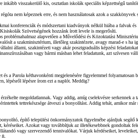
re inkább visszakerülő kis, osztatlan iskolák speciális képzettségű taní
k régóta nem képeznek erre, és nem használatosak azok a szakkönyvek s
kmai konferenciák és módszertani kiadványok nélkül hiába a falvak és k
Kisiskolák Szövetségének hozzánk írott levele is megerősíti.
s problémahalmaz alapvetően a Művelődési és Közoktatási Minisztérium 
ósít a szakminisztérium, illetőleg szakintézete, avagy marad-e s ha ige
lalni állami, szakintézeti vagy akár posztgraduális képzési feladatokat
finanszírozásában vagy bármi másban lehet feladatunk, azt szívesen váll
és a Parola kéthavonkénti megjelenésére figyelemmel folyamatosan bes
n, lépésről lépésre írom ezt a naplót. Meddig?
m érzékelte megoldatlannak. Vagy addig, amíg cselekvésre serkennek a
intettek tettrekészsége átveszi a bonyolítást. Addig tehát, amikor már n
 bonyolító, építő települési önkormányzatok figyelmébe ajánljuk segít
t, kéréseiket. Azokat vagy továbbítjuk az illetékesebbnek gondoltak fe
k ellátandó vagy szervezendő tennivalókat. Várjuk kérdéseiket, leveleike
 8.