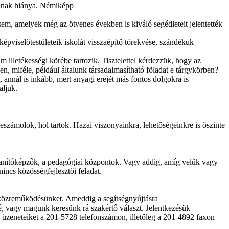
tóinak hiánya. Némiképp
em, amelyek még az ötvenes években is kiváló segédleteit jelentették
épviselőtestületeik iskolát visszaépítő törekvése, szándékuk
illetékességi körébe tartozik. Tisztelettel kérdezzük, hogy az
n, miféle, például általunk társadalmasítható föladat e tárgykörben?
, annál is inkább, mert anyagi erejét más fontos dolgokra is
aljuk.
zámolok, hol tartok. Hazai viszonyainkra, lehetőségeinkre is őszinte
 tanítóképzők, a pedagógiai központok. Vagy addig, amíg velük vagy
incs közösségfejlesztői feladat.
ő közreműködésünket. Ameddig a segítségnyújtásra
lé, vagy magunk keresünk rá szakértő választ. Jelentkezésük
t, üzeneteiket a 201-5728 telefonszámon, illetőleg a 201-4892 faxon