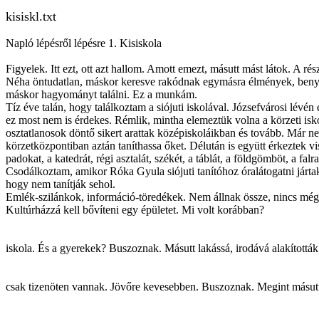
kisiskl.txt
Napló lépésről lépésre 1. Kisiskola
Figyelek. Itt ezt, ott azt hallom. Amott emezt, másutt mást látok. A 
Néha öntudatlan, máskor keresve rakódnak egymásra élmények, benyo
máskor hagyományt találni. Ez a munkám.
Tíz éve talán, hogy találkoztam a siójuti iskolával. Józsefvárosi l
ez most nem is érdekes. Rémlik, mintha elemeztük volna a körzeti iskol
osztatlanosok döntő sikert arattak középiskoláikban és tovább. Már nem 
körzetközpontiban aztán taníthassa őket. Délután is együtt érkeztek vis
padokat, a katedrát, régi asztalát, székét, a táblát, a földgömböt, a f
Csodálkoztam, amikor Róka Gyula siójuti tanítóhoz óralátogatni járta
hogy nem tanítják sehol.
Emlék-szilánkok, információ-töredékek. Nem állnak össze, nincs még 
Kultúrházzá kell bővíteni egy épületet. Mi volt korábban?
iskola. És a gyerekek? Buszoznak. Másutt lakássá, irodává alakították
csak tizenöten vannak. Jövőre kevesebben. Buszoznak. Megint másutt 