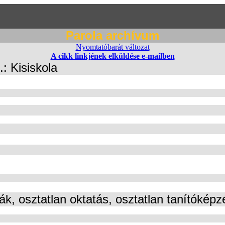
Parola archívum
Nyomtatóbarát változat
A cikk linkjének elküldése e-mailben
.: Kisiskola
lák, osztatlan oktatás, osztatlan tanítóképz