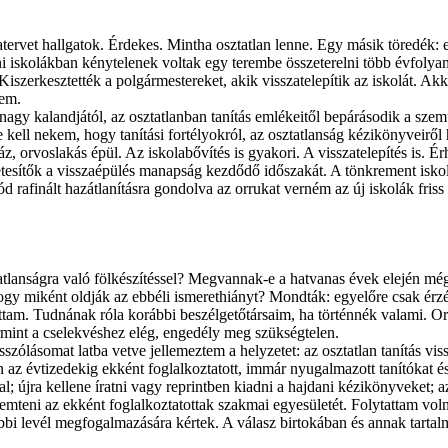
tervet hallgatok. Érdekes. Mintha osztatlan lenne. Egy másik töredék:
 iskolákban kénytelenek voltak egy terembe összeterelni több évfolyam 
Kiszerkesztették a polgármestereket, akik visszatelepítik az iskolát. A
kem.
es nagy kalandjától, az osztatlanban tanítás emlékeitől bepárásodik a 
kell nekem, hogy tanítási fortélyokról, az osztatlanság kézikönyveiről 
áz, orvoslakás épül. Az iskolabővítés is gyakori. A visszatelepítés is. Ér
sítők a visszaépülés manapság kezdődő időszakát. A tönkrement iskolák
d rafinált hazátlanításra gondolva az orrukat verném az új iskolák friss
tatlanságra való fölkészítéssel? Megvannak-e a hatvanas évek elején m
ogy miként oldják az ebbéli ismerethiányt? Mondták: egyelőre csak érz
ttattam. Tudnának róla korábbi beszélgetőtársaim, ha történnék valami.
mint a cselekvéshez elég, engedély meg szükségtelen.
ólásomat latba vetve jellemeztem a helyzetet: az osztatlan tanítás vissza
talán az évtizedekig ekként foglalkoztatott, immár nyugalmazott tanítók
l; újra kellene íratni vagy reprintben kiadni a hajdani kézikönyveket; 
emteni az ekként foglalkoztatottak szakmai egyesületét. Folytattam vol
bbi levél megfogalmazására kértek. A válasz birtokában és annak tarta