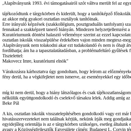
,Alapítványunk 1993. évi támogatásairól szót váltva merült fel az egy
tájékozódtunk e tárgykörben és kiderült, hogy a tanítóképző főiskolá
az akkor még gyakori osztatlan osztályok tanítóinak.
Erre irányuló képzések (szakkollégium, posztgraduális tanfolyam) sza
fennakad a szakképzett tanerő hiányán. Mindezen helyzetjellemzést a 
Kuratóriumunk döntést halasztó véleménye szerint az ezzel kapcsolato
osztatlan iskolák visszaépülése érdekében vajon minden megtesz-megval
Alapítványunk nem tolakodni akar ezt tudakolandó és nem is óhajt átvál
fordíthatja; ám ha a tapasztalatátadásban, a problémafeltáró gyűlések 
Tisztelettel:
Makovecz Imre, kuratóriumi elnök"
Várakozásra kárhoztatva úgy gondoltam, hogy leírom az előzményeket 
fény derül, ha a végkifejletet nem ismerve, az eseményekkel egy időbe
míg ki nem derül, hogy a hiány látszólagos és csak tájékozatlanságo
nélkülük együttgondolkodó és cselekvő társakra lelek. Addig amíg az ér
Beke Pál
A kis, osztatlan iskolák visszatelepítésében gondolkodó vagy ezt már
hivatásszervezeteket nem találnak kérjük, nekünk írják meg gondjaika
egyidejűleg orientálja is az e tárgykörben szükséges, esetleg általun
avagy a Közösségfejlesztők Egyesülete címén: Budapest I., Corvin tér