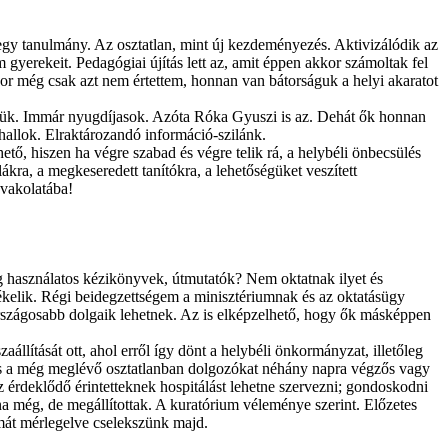
 egy tanulmány. Az osztatlan, mint új kezdeményezés. Aktivizálódik az
gyerekeit. Pedagógiai újítás lett az, amit éppen akkor számoltak fel
kkor még csak azt nem értettem, honnan van bátorságuk a helyi akaratot
szemük. Immár nyugdíjasok. Azóta Róka Gyuszi is az. Dehát ők honnan
hallok. Elraktározandó információ-szilánk.
hető, hiszen ha végre szabad és végre telik rá, a helybéli önbecsülés
ra, a megkeseredett tanítókra, a lehetőségüket veszített
 vakolatába!
ég használatos kézikönyvek, útmutatók? Nem oktatnak ilyet és
ékelik. Régi beidegzettségem a minisztériumnak és az oktatásügy
 Országosabb dolgaik lehetnek. Az is elképzelhető, hogy ők másképpen
állítását ott, ahol erről így dönt a helybéli önkormányzat, illetőleg
at és a még meglévő osztatlanban dolgozókat néhány napra végzős vagy
az érdeklődő érintetteknek hospitálást lehetne szervezni; gondoskodni
na még, de megállítottak. A kuratórium véleménye szerint. Előzetes
lmát mérlegelve cselekszünk majd.