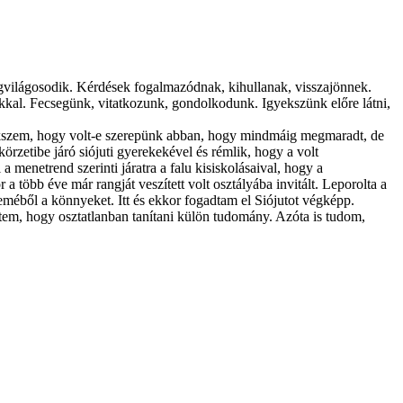
 megvilágosodik. Kérdések fogalmazódnak, kihullanak, visszajönnek.
al. Fecsegünk, vitatkozunk, gondolkodunk. Igyekszünk előre látni,
mlékszem, hogy volt-e szerepünk abban, hogy mindmáig megmaradt, de
örzetibe járó siójuti gyerekekével és rémlik, hogy a volt
a menetrend szerinti járatra a falu kisiskolásaival, hogy a
 a több éve már rangját veszített volt osztályába invitált. Leporolta a
 szeméből a könnyeket. Itt és ekkor fogadtam el Siójutot végképp.
ttem, hogy osztatlanban tanítani külön tudomány. Azóta is tudom,