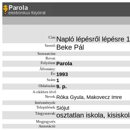
Cím:
Napló lépésről lépésre 1
Szerző:
Beke Pál
Sorozatcím:
Rovat:
Folyóirat:
Parola
Állomány:
Év:
1993
Szám:
1
Oldalszám:
9. p.
A cikkben lévő
Nevek:
Róka Gyula, Makovecz Imre
Intézmények:
Települések:
Siójut
Tárgyszavak:
osztatlan iskola, kisisko
Megjegyzés:
Annotáció: