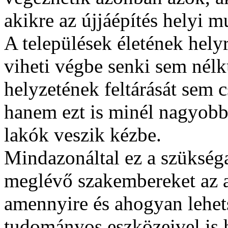
akikre az újjáépítés helyi m
A települések életének helyr
viheti végbe senki sem nélk
helyzetének feltárását sem 
hanem ezt is minél nagyob
lakók veszik kézbe.
Mindazonáltal ez a szükséga
meglévő szakembereket az al
amennyire és ahogyan lehet
tudományos eszközeivel is h