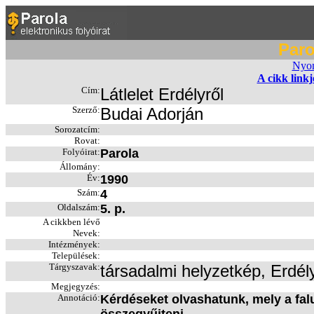
Paro
Nyom
A cikk link
Cím:
Látlelet Erdélyről
Szerző:
Budai Adorján
Sorozatcím:
Rovat:
Folyóirat:
Parola
Állomány:
Év:
1990
Szám:
4
Oldalszám:
5. p.
A cikkben lévő
Nevek:
Intézmények:
Települések:
Tárgyszavak:
társadalmi helyzetkép, Erdély
Megjegyzés:
Annotáció:
Kérdéseket olvashatunk, mely a fal