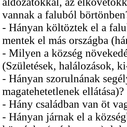
áldozatokkal, az elkövetőkk
vannak a faluból börtönben
- Hányan költöztek el a fa
mentek el más országba (h
- Milyen a község növeked
(Születések, halálozások, k
- Hányan szorulnának segély
magatehetetlenek ellátása)?
- Hány családban van öt va
- Hányan járnak el a közsé