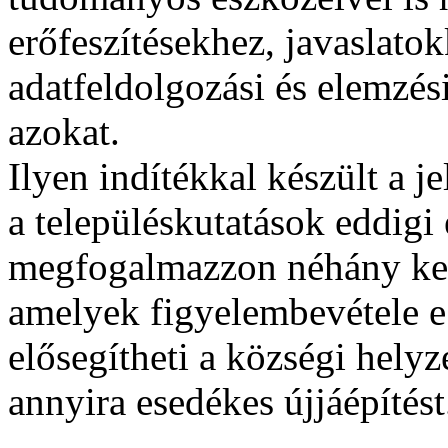
erőfeszítésekhez, javaslatok
adatfeldolgozási és elemzé
azokat.
Ilyen indítékkal készült a j
a településkutatások eddig
megfogalmazzon néhány kez
amelyek figyelembevétele e
elősegítheti a községi helyze
annyira esedékes újjáépítést