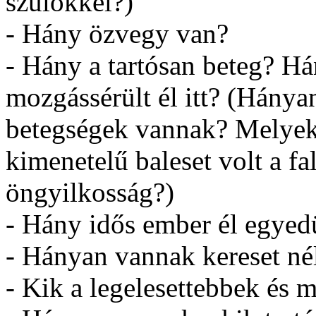
szülőkkel?)
- Hány özvegy van?
- Hány a tartósan beteg? Há
mozgássérült él itt? (Hány
betegségek vannak? Melyek
kimenetelű baleset volt a f
öngyilkosság?)
- Hány idős ember él egyedü
- Hányan vannak kereset né
- Kik a legelesettebbek és 