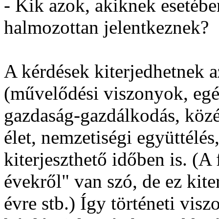
- Kik azok, akiknek esetéb
halmozottan jelentkeznek?
A kérdések kiterjedhetnek az
(művelődési viszonyok, egé
gazdaság-gazdálkodás, közél
élet, nemzetiségi együttélés
kiterjeszthető időben is. (A
évekről" van szó, de ez kiter
évre stb.) Így történeti vis