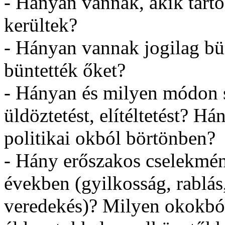
- Hányan vannak, akik tartó
kerültek?
- Hányan vannak jogilag bün
büntették őket?
- Hányan és milyen módon 
üldöztetést, elítéltetést? H
politikai okból börtönben?
- Hány erőszakos cselekmény
években (gyilkosság, rablás,
veredekés)? Milyen okokból,