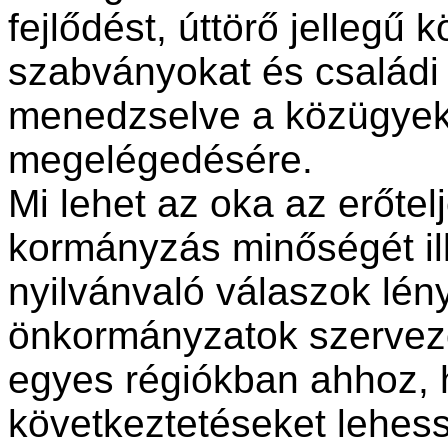
fejlődést, úttörő jellegű
szabványokat és családi kl
menedzselve a közügyeke
megelégedésére.
Mi lehet az oka az erőte
kormányzás minőségét il
nyilvánvaló válaszok lén
önkormányzatok szervező
egyes régiókban ahhoz
következtetéseket lehess