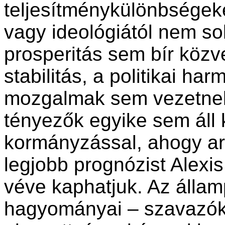
teljesítménykülönbségeket 
vagy ideológiától nem so
prosperitás sem bír közve
stabilitás, a politikai h
mozgalmak sem vezetne
tényezők egyike sem áll 
kormányzással, ahogy arr
legjobb prognózist Alexis
véve kaphatjuk. Az állam
hagyományai – szavazók