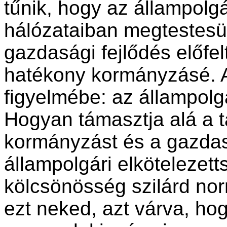
tűnik, hogy az állampolg
hálózataiban megtestesül
gazdasági fejlődés előfel
hatékony kormányzásé. A
figyelmébe: az állampolg
Hogyan támasztja alá a t
kormányzást és a gazdasá
állampolgári elkötelezett
kölcsönösség szilárd no
ezt neked, azt várva, ho