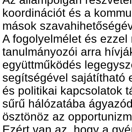
koordinációt és a kommun
mások szavahihetőségéve
A fogolyelmélet és ezzel
tanulmányozói arra hívják
együttműködés legegysze
segítségével sajátítható
és politikai kapcsolatok
sűrű hálózatába ágyazó
ösztönöz az opportunizm
Ezért van az, hogy a gy