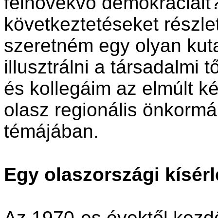
felnövekvő demokráciáit?
következtetéseket részl
szeretném egy olyan kut
illusztrálni a társadalmi
és kollegáim az elmúlt ké
olasz regionális önkormá
témájában.
Egy olaszországi kísérl
Az 1970-es évektől kezd