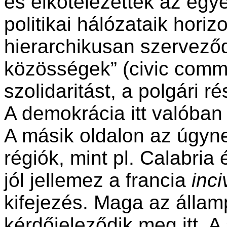
és elkötelezettek az egy
politikai hálózataik hori
hierarchikusan szerveződ
közösségek” (civic commu
szolidaritást, a polgári r
A demokrácia itt valóban
A másik oldalon az úgyne
régiók, mint pl. Calabria 
jól jellemez a francia
inc
kifejezés. Maga az állam
kérdőjeleződik meg itt. A 