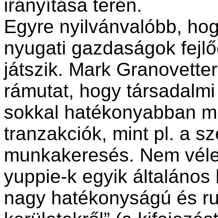
irányítása terén.
Egyre nyilvánvalóbb, hogy
nyugati gazdaságok fejlő
játszik. Mark Granovett
rámutat, hogy társadalm
sokkal hatékonyabban m
tranzakciók, mint pl. a 
munkakeresés. Nem vélet
yuppie-k egyik általános 
nagy hatékonyságú és ru