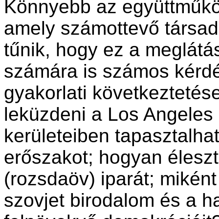
Könnyebb az együttműkö
amely számottevő társada
tűnik, hogy ez a meglátás
számára is számos kér
gyakorlati következtetés
leküzdeni a Los Angeles 
kerületeiben tapasztalh
erőszakot; hogyan éleszt
(rozsdaöv) iparát; miként
szovjet birodalom és a h