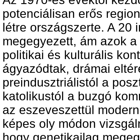
potenciálisan erős regio
létre országszerte. A 20 
megegyezett, ám azok a 
politikai és kulturális k
ágyazódtak, drámai eltér
preindusztriálistól a poszt
katolikustól a buzgó komm
az eszeveszettül modern
képes oly módon vizsgáln
hogy genetikailag megeg