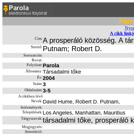
Paro
Nyom
A cikk link
Cím:
A prosperáló közösség. A tár
Szerző:
Putnam; Robert D.
Sorozatcím:
Rovat:
Folyóirat:
Parola
Állomány:
Társadalmi tőke
Év:
2004
Szám:
3
Oldalszám:
3-5
A cikkben lévő
Nevek:
David Hume, Robert D. Putnam,
Intézmények:
Települések:
Los Angeles, Manhattan, Mauritius
Tárgyszavak:
társadalmi tőke, prosperáló
Megjegyzés:
Annotáció: