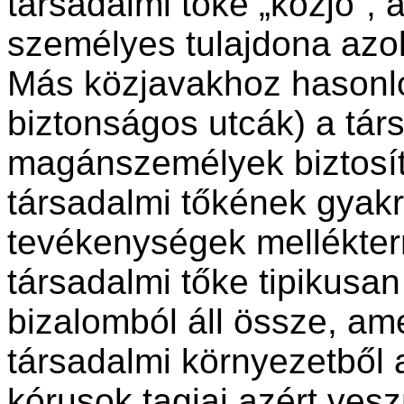
társadalmi tőke „közjó”, 
személyes tulajdona azok
Más közjavakhoz hasonlóa
biztonságos utcák) a tár
magánszemélyek biztosítj
társadalmi tőkének gyak
tevékenységek mellékter
társadalmi tőke tipikusa
bizalomból áll össze, ame
társadalmi környezetből 
kórusok tagjai azért ves