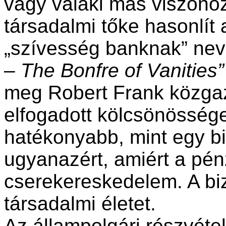
vagy valaki más viszonoz
társadalmi tőke hasonlít
„szívesség banknak” nev
–
The Bonfre of Vanities”
meg Robert Frank közga
elfogadott kölcsönösség
hatékonyabb, mint egy b
ugyanazért, amiért a pén
cserekereskedelem. A bi
társadalmi életet.
Az állampolgári részvétel