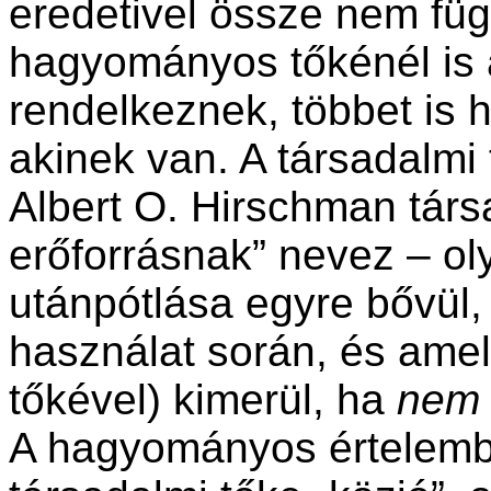
eredetivel össze nem füg
hagyományos tőkénél is a
rendelkeznek, többet is 
akinek van. A társadalmi
Albert O. Hirschman társ
erőforrásnak” nevez – ol
utánpótlása egyre bővül
használat során, és amely
tőkével) kimerül, ha
nem
A hagyományos értelemben