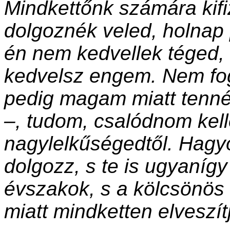
Mindkettőnk számára kif
dolgoznék veled, holnap
én nem kedvellek téged,
kedvelsz engem. Nem fog
pedig magam miatt tenn
–, tudom, csalódnom kel
nagylelkűségedtől. Hagy
dolgozz, s te is ugyaníg
évszakok, s a kölcsönös
miatt mindketten elveszí