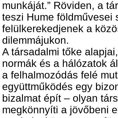
munkáját.” Röviden, a tá
teszi Hume földművesei
felülkerekedjenek a közö
dilemmájukon.
A társadalmi tőke alapjai
normák és a hálózatok á
a felhalmozódás felé mut
együttműködés egy bizo
bizalmat épít – olyan tá
megkönnyíti a jövőbeni 