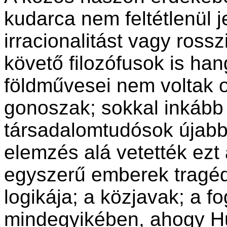
kudarca nem feltétlenül j
irracionalitást vagy ross
követő filozófusok is h
földművesei nem voltak 
gonoszak; sokkal inkább
társadalomtudósok újabb
elemzés alá vetették ezt
egyszerű emberek tragédi
logikája; a közjavak; a 
mindegyikében, ahogy H