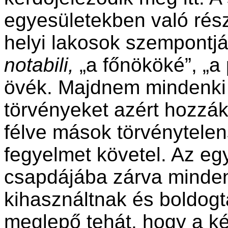
egyesületekben való rész
helyi lakosok szempontj
notabili,
„a főnököké”, „a
övék. Majdnem mindenki 
törvényeket azért hozzá
félve mások törvénytelen
fegyelmet követel. Az e
csapdájába zárva minden
kihasználtnak és boldog
meglepő tehát, hogy a ké