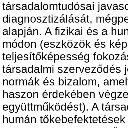
társadalomtudósai javaso
diagnosztizálását, mégp
alapján. A fizikai és a h
módon (eszközök és kép
teljesítőképesség fokozás
társadalmi szerveződés je
normák és bizalom, amel
haszon érdekében végzet
együttműködést). A társad
humán tőkebefektetések 