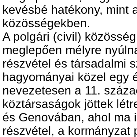
kevésbé hatékony, mint 
közösségekben.
A polgári (civil) közössé
meglepően mélyre nyúlna
részvétel és társadalmi sz
hagyományai közel egy é
nevezetesen a 11. száza
köztársaságok jöttek lét
és Genovában, ahol ma i
részvétel, a kormányzat p