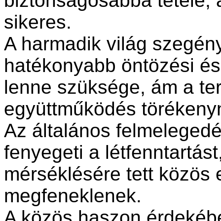
biztonságosabbá tétele
sikeres.
A harmadik világ szegén
hatékonyabb öntözési és 
lenne szüksége, ám a ter
együttműködés törékenyn
Az általános felmelegedé
fenyegeti a létfenntartá
mérséklésére tett közös 
megfeneklenek.
A közös haszon érdekéb