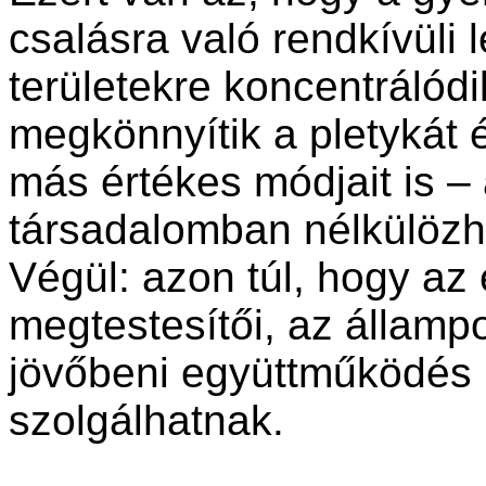
csalásra való rendkívüli 
területekre koncentrálódi
megkönnyítik a pletykát 
más értékes módjait is –
társadalomban nélkülözh
Végül: azon túl, hogy a
megtestesítői, az állampo
jövőbeni együttműködés k
szolgálhatnak.