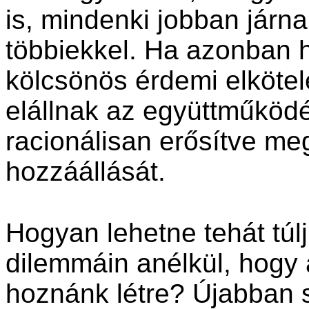
is, mindenki jobban járn
többiekkel. Ha azonban h
kölcsönös érdemi elköte
elállnak az együttműköd
racionálisan erősítve m
hozzáállását.
Hogyan lehetne tehát túlj
dilemmáin anélkül, hogy a
hoznánk létre? Újabban 