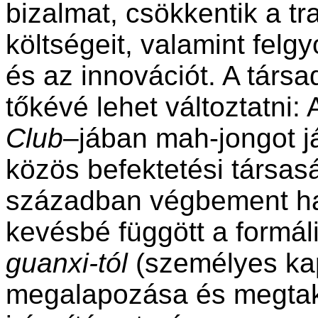
bizalmat, csökkentik a t
költségeit, valamint felg
és az innovációt. A társ
tőkévé lehet változtatni
Club
–jában mah-jongot j
közös befektetési társasá
században végbement ha
kevésbé függött a formál
guanxi-tól
(személyes ka
megalapozása és megtaka