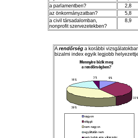
a parlamentben?
2,8
az önkormányzatban?
5,8
a civil társadalomban,
8,9
nonprofit szervezetekben?
A
rendőrség
a korábbi vizsgálatokban
bizalmi index egyik legjobb helyezettje