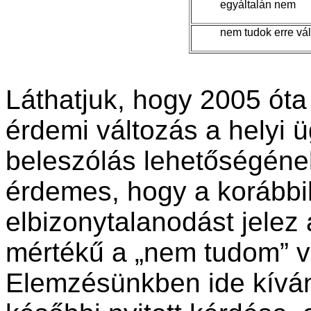
egyáltalán nem
nem tudok erre vál
Láthatjuk, hogy 2005 óta
érdemi változás a helyi 
beleszólás lehetőségéne
érdemes, hogy a korábbi
elbizonytalanodást jele
mértékű a „nem tudom” v
Elemzésünkben ide kívá