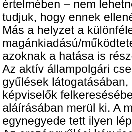
értelmében – nem lehetn
tudjuk, hogy ennek ellen
Más a helyzet a különfél
magánkiadású/működteté
azoknak a hatása is rés
Az aktív állampolgári cs
gyűlések látogatásában, 
képviselők felkeresésében
aláírásában merül ki. A 
egynegyede tett ilyen lé