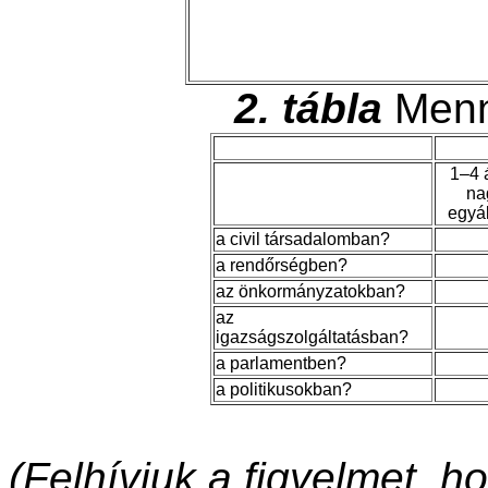
2. tábla
Menn
1–4 
na
egyá
a civil társadalomban?
a rendőrségben?
az önkormányzatokban?
az
igazságszolgáltatásban?
a parlamentben?
a politikusokban?
(Felhívjuk a figyelmet, 