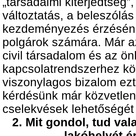
„társadalmi kiterjedtség”
változtatás, a beleszólá
kezdeményezés érzésének
polgárok számára. Már az
civil társadalom és az ö
kapcsolatrendszerhez köt
viszonylagos bizalom ezt
kérdésünk már közvetlenü
cselekvések lehetőségét 
2. Mit gondol, tud val
lakóhelyét é