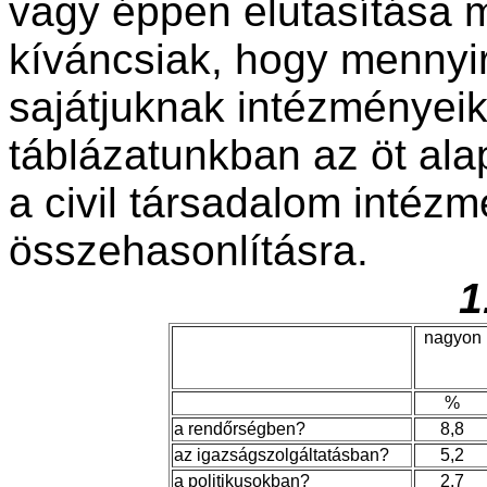
vagy éppen elutasítása m
kíváncsiak, hogy mennyir
sajátjuknak intézményeik
táblázatunkban az öt ala
a civil társadalom intézm
összehasonlításra.
1
nagyon
%
a rendőrségben?
8,8
az igazságszolgáltatásban?
5,2
a politikusokban?
2,7