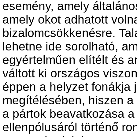
esemény, amely általáno
amely okot adhatott voln
bizalomcsökkenésre. Talá
lehetne ide sorolható, a
egyértelműen elítélt és 
váltott ki országos viszon
éppen a helyzet fonákja j
megítélésében, hiszen a 
a pártok beavatkozása a 
ellenpólusáról történő ro