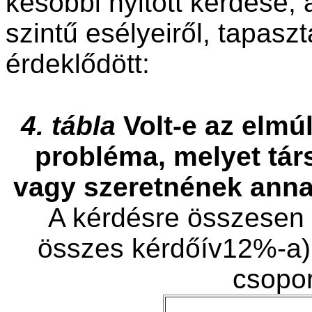
későbbi nyitott kérdése, 
szintű esélyeiről, tapaszta
érdeklődött:
4. tábla
Volt-e az elmú
probléma, melyet tár
vagy szeretnének ann
A kérdésre összesen 
összes kérdőív12%-a),
csopor