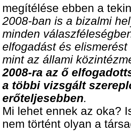
megítélése ebben a teki
2008-ban is a bizalmi he
minden válaszféleségben
elfogadást és elismerést 
mint az állami közintézm
2008-ra az ő elfogadot
a többi vizsgált szerep
erőteljesebben
.
Mi lehet ennek az oka? I
nem történt olyan a társ