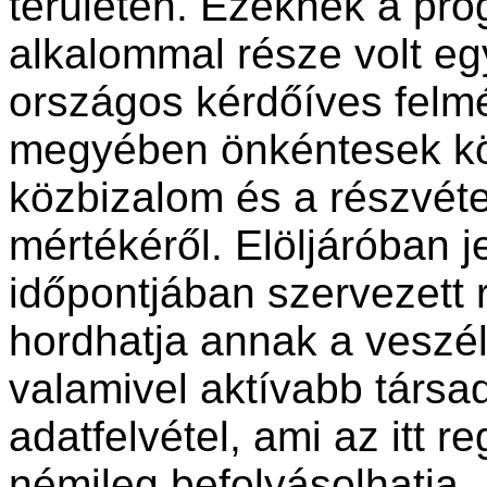
területén. Ezeknek a pr
alkalommal része volt e
országos kérdőíves felm
megyében önkéntesek k
közbizalom és a részvéte
mértékéről. Elöljáróban j
időpontjában szervezet
hordhatja annak a veszél
valamivel aktívabb társa
adatfelvétel, ami az itt r
némileg befolyásolhatja