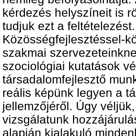
kérdezés helyszíneit is rö
tudjuk ezt a feltételezést.
Közösségfejlesztéssel-k
szakmai szervezeteinkne
szociológiai kutatások 
társadalomfejlesztő mun
reális képünk legyen a t
jellemzőjéről. Úgy véljük
vizsgálatunk hozzájárulá
alapján kialakuló minden