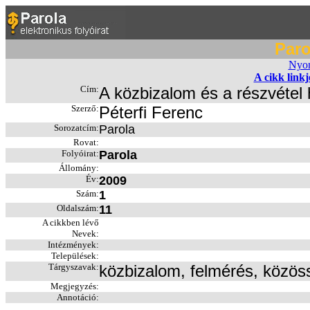
Paro
Nyom
A cikk link
Cím:
A közbizalom és a részvéte
Szerző:
Péterfi Ferenc
Sorozatcím:
Parola
Rovat:
Folyóirat:
Parola
Állomány:
Év:
2009
Szám:
1
Oldalszám:
11
A cikkben lévő
Nevek:
Intézmények:
Települések:
Tárgyszavak:
közbizalom, felmérés, közöss
Megjegyzés:
Annotáció: