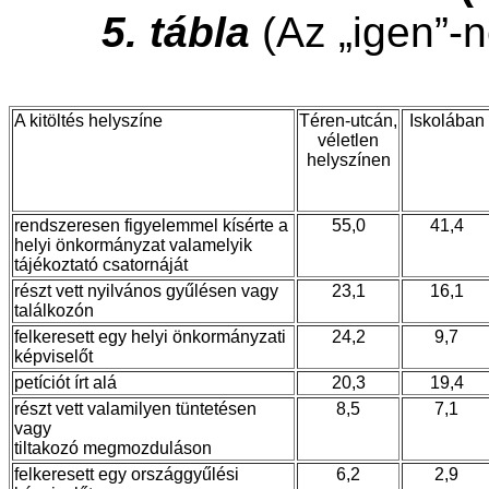
5. tábla
(Az „igen”-
A kitöltés helyszíne
Téren-utcán,
Iskolában
véletlen
helyszínen
rendszeresen figyelemmel kísérte a
55,0
41,4
helyi önkormányzat valamelyik
tájékoztató csatornáját
részt vett nyilvános gyűlésen vagy
23,1
16,1
találkozón
felkeresett egy helyi önkormányzati
24,2
9,7
képviselőt
petíciót írt alá
20,3
19,4
részt vett valamilyen tüntetésen
8,5
7,1
vagy
tiltakozó megmozduláson
felkeresett egy országgyűlési
6,2
2,9