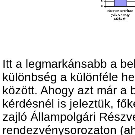
Itt a legmarkánsabb a be
különbség a különféle h
között. Ahogy azt már a
kérdésnél is jeleztük, fő
zajló Állampolgári Részv
rendezvénysorozaton (ah