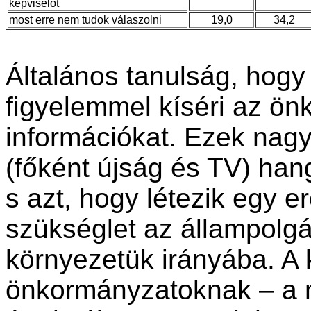
képviselőt
most erre nem tudok válaszolni
19,0
34,2
Általános tanulság, hogy 
figyelemmel kíséri az ön
információkat. Ezek nagy
(főként újság és TV) han
s azt, hogy létezik egy 
szükséglet az állampolg
környezetük irányába. A
önkormányzatoknak – a m