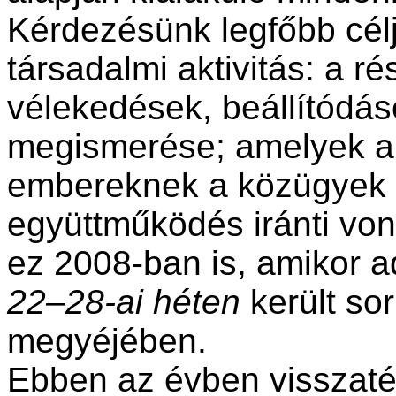
Kérdezésünk legfőbb cél
társadalmi aktivitás: a ré
vélekedések, beállítódá
megismerése; amelyek a 
embereknek a közügyek ir
együttműködés iránti vonz
ez 2008-ban is, amikor a
22–28-ai héten
került so
megyéjében.
Ebben az évben visszaté