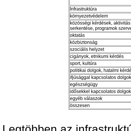
Infrastruktúra
környezetvédelem
közösségi kérdések, aktivitás
serkentése, programok szerv
oktatás
közbiztonság
szociális helyzet
cigányok, etnikumi kérdés
sport, kultúra
politikai dolgok, hatalmi kérd
ifjúsággal kapcsolatos dolgo
egészségügy
idősekkel kapcsolatos dolgok
egyéb válaszok
összesen
Legtöbben az infrastrukt