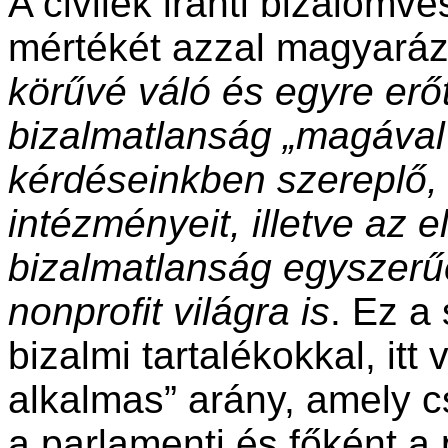
A civilek iránti bizalom
mértékét azzal magyará
körűvé váló és egyre erő
bizalmatlanság „magával 
kérdéseinkben szereplő, 
intézményeit, illetve az 
bizalmatlanság egyszerűe
nonprofit világra is
. Ez a
bizalmi tartalékokkal, it
alkalmas” arány, amely c
a parlamenti és főként a p