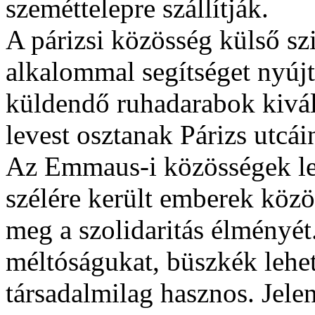
szeméttelepre szállítják.
A párizsi közösség külső sz
alkalommal segítséget nyúj
küldendő ruhadarabok kivál
levest osztanak Párizs utcái
Az Emmaus-i közösségek leh
szélére került emberek közö
meg a szolidaritás élményét
méltóságukat, büszkék lehe
társadalmilag hasznos. Jele