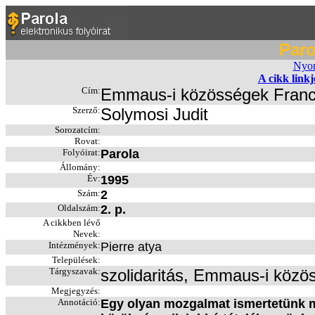
Paro
Nyom
A cikk link
Cím:
Emmaus-i közösségek Franc
Szerző:
Solymosi Judit
Sorozatcím:
Rovat:
Folyóirat:
Parola
Állomány:
Év:
1995
Szám:
2
Oldalszám:
2. p.
A cikkben lévő
Nevek:
Intézmények:
Pierre atya
Települések:
Tárgyszavak:
szolidaritás, Emmaus-i közös
Megjegyzés:
Annotáció:
Egy olyan mozgalmat ismertetünk m