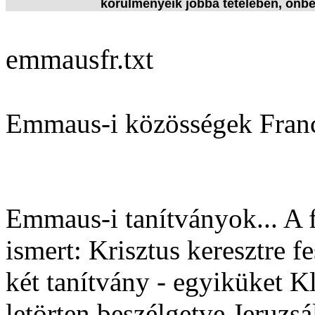
körülményeik jobbá tételében, önb
emmausfr.txt
Emmaus-i közösségek Fran
Emmaus-i tanítványok... A
ismert: Krisztus keresztre f
két tanítvány - egyiküket K
letörten beszélgetve Jeruzs