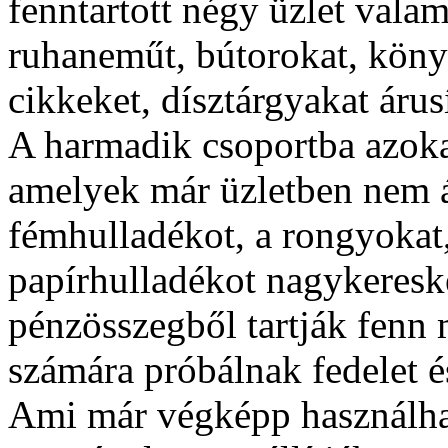
fenntartott négy üzlet valam
ruhaneműt, bútorokat, könyv
cikkeket, dísztárgyakat árus
A harmadik csoportba azokat
amelyek már üzletben nem ár
fémhulladékot, a rongyokat,
papírhulladékot nagykeresk
pénzösszegből tartják fenn 
számára próbálnak fedelet és 
Ami már végképp használhata