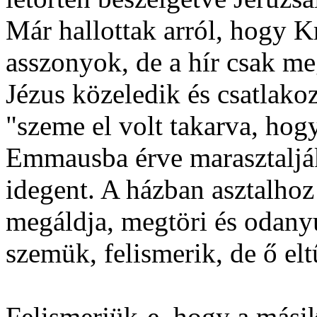
Már hallottak arról, hogy Kri
asszonyok, de a hír csak m
Jézus közeledik és csatlako
"szeme el volt takarva, hogy
Emmausba érve marasztaljá
idegent. A házban asztalhoz
megáldja, megtöri és odanyú
szemük, felismerik, de ő el
Felismerjük-e, hogy a mási