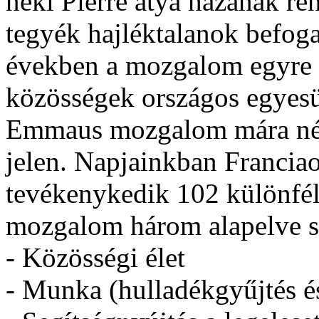
neki Pierre atya házának r
tegyék hajléktalanok befoga
években a mozgalom egyre te
közösségek országos egyes
Emmaus mozgalom mára nég
jelen. Napjainkban Franciao
tevékenykedik 102 különfél
mozgalom három alapelve sz
- Közösségi élet
- Munka (hulladékgyűjtés és