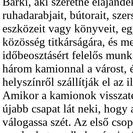
Bárki, aki szeretné elajánd
ruhadarabjait, bútorait, sze
eszközeit vagy könyveit, eg
közösség titkárságára, és m
időbeosztásért felelős munka
három kamionnal a várost, 
helyszínről szállítják el az
Amikor a kamionok visszaté
újabb csapat lát neki, hog
válogassa szét. Az első cso