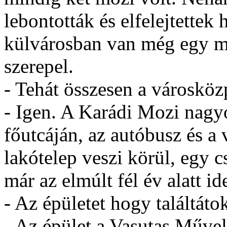
lebontották és elfelejtettek 
külvárosban van még egy 
szerepel.
- Tehát összesen a városkö
- Igen. A Karádi Mozi nagyo
főutcáján, az autóbusz és a
lakótelep veszi körül, egy 
már az elmúlt fél év alatt id
- Az épületet hogy találtáto
- Az épület a Vasutas Művel