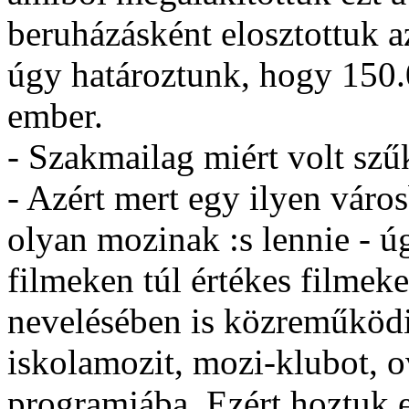
beruházásként elosztottuk az
úgy határoztunk, hogy 150.0
ember.
- Szakmailag miért volt szű
- Azért mert egy ilyen váro
olyan mozinak :s lennie - ú
filmeken túl értékes filmeke
nevelésében is közreműköd
iskolamozit, mozi-klubot, o
programjába. Ezért hoztuk e