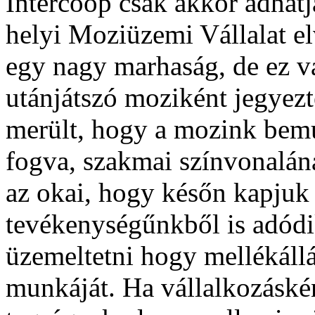
Intercoop csak akkor adhatja
helyi Moziüzemi Vállalat el
egy nagy marhaság, de ez v
utánjátszó moziként jegyezt
merült, hogy a mozink bemut
fogva, szakmai színvonaláná
az okai, hogy későn kapjuk 
tevékenységűnkből is adódi
üzemeltetni hogy mellékáll
munkáját. Ha vállalkozáské