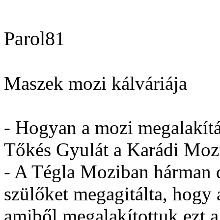
Parol81
Maszek mozi kálváriája
- Hogyan a mozi megalakít
Tőkés Gyulát a Karádi Mozi
- A Tégla Moziban hárman d
szülőket megagitálta, hogy 
amiből megalakítottuk ezt 