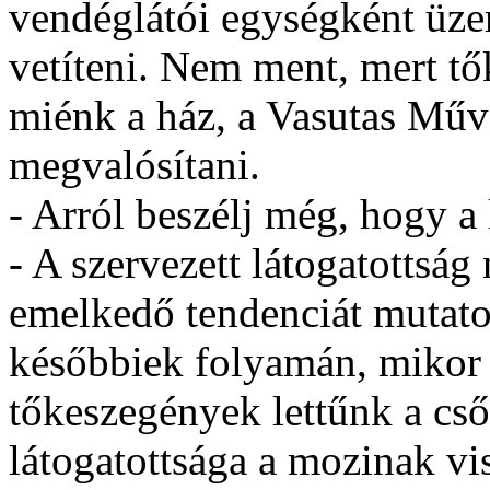
vendéglátói egységként üze
vetíteni. Nem ment, mert tő
miénk a ház, a Vasutas Műv
megvalósítani.
- Arról beszélj még, hogy a 
- A szervezett látogatottsá
emelkedő tendenciát mutatot
későbbiek folyamán, mikor e
tőkeszegények lettűnk a csőd
látogatottsága a mozinak vi