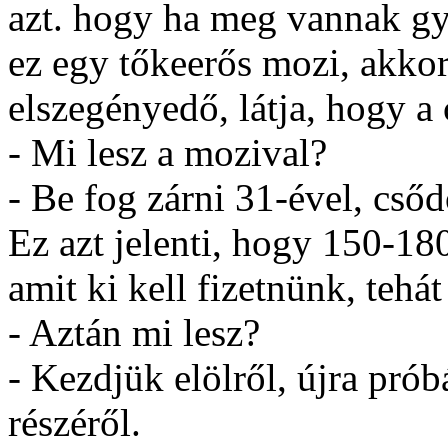
azt. hogy ha meg vannak gy
ez egy tőkeerős mozi, akko
elszegényedő, látja, hogy a 
- Mi lesz a mozival?
- Be fog zárni 31-ével, cső
Ez azt jelenti, hogy 150-180
amit ki kell fizetnünk, tehá
- Aztán mi lesz?
- Kezdjük elölről, újra pr
részéről.