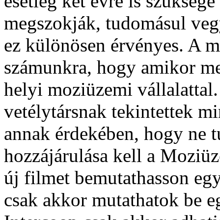
esetleg két évre is szűkség
megszokják, tudomásul veg
ez különösen érvényes. A má
számunkra, hogy amikor me
helyi moziüzemi vállalattal
vetélytársnak tekintettek mi
annak érdekében, hogy ne tu
hozzájárulása kell a Moziü
új filmet bemutathasson eg
csak akkor mutathatok be eg