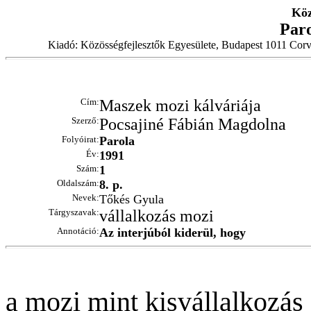
Köz
Par
Kiadó: Közösségfejlesztők Egyesülete, Budapest 1011 Corv
Cím:
Maszek mozi kálváriája
Szerző:
Pocsajiné Fábián Magdolna
Folyóirat:
Parola
Év:
1991
Szám:
1
Oldalszám:
8. p.
Nevek:
Tőkés Gyula
Tárgyszavak:
vállalkozás mozi
Annotáció:
Az interjúból kiderül, hogy
a mozi mint kisvállalkozás