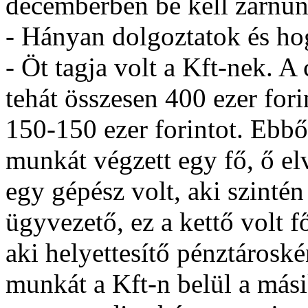
decemberben be kell zárnun
- Hányan dolgoztatok és ho
- Öt tagja volt a Kft-nek. A 
tehát összesen 400 ezer fori
150-150 ezer forintot. Ebbő
munkát végzett egy fő, ő elv
egy gépész volt, aki szintén
ügyvezető, ez a kettő volt f
aki helyettesítő pénztároské
munkát a Kft-n belül a mási