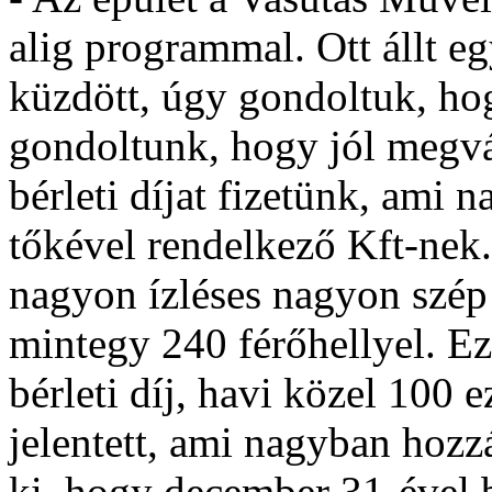
alig programmal. Ott állt e
küzdött, úgy gondoltuk, hog
gondoltunk, hogy jól megv
bérleti díjat fizetünk, ami n
tőkével rendelkező Kft-nek
nagyon ízléses nagyon szép 
mintegy 240 férőhellyel. Ez
bérleti díj, havi közel 100 ez
jelentett, ami nagyban hozz
ki, hogy december 31-ével 