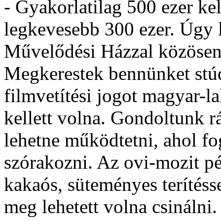
- Gyakorlatilag 500 ezer k
legkevesebb 300 ezer. Úgy l
Művelődési Házzal közösen
Megkerestek bennünket stúd
filmvetítési jogot magyar-l
kellett volna. Gondoltunk r
lehetne működtetni, ahol fo
szórakozni. Az ovi-mozit pé
kakaós, süteményes terítéss
meg lehetett volna csinálni