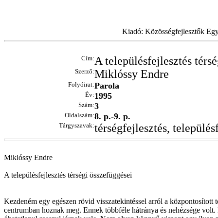
Kiadó: Közösségfejlesztők Egy
Cím:
A településfejlesztés térs
Szerző:
Miklóssy Endre
Folyóirat:
Parola
Év:
1995
Szám:
3
Oldalszám:
8. p.-9. p.
Tárgyszavak:
térségfejlesztés, település
Miklóssy Endre
A településfejlesztés térségi összefüggései
Kezdeném egy egészen rövid visszatekintéssel arról a központosított 
centrumban hoznak meg. Ennek többféle hátránya és nehézsége volt. Eg