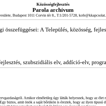
Közösségfejlesztés
Parola archívum
esülete, Budapest 1011 Corvin tér 8., T:1/201-5728, kofe@kkapcsolat
égi összefüggései: A Település, közösség, fejl
fejlesztés, szubszidiális elv, addíció-elv, prog
tervgazdaságról. Amikor elméletileg úgy látták helyesnek, hogy az élet
y biztos, amit önök a saját bőrükön is éreztek, hogy az ilyen tipusú dö