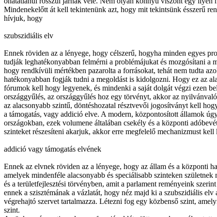
óhatatlanul rosszul járnak vele. Nem olyan könnyű viszont egy ilyen m
Mindenekelőtt át kell tekintenünk azt, hogy mit tekintsünk ésszerű ren
hívjuk, hogy
szubszidiális elv
Ennek röviden az a lényege, hogy célszerű, hogyha minden egyes prob
tudják leghatékonyabban felmérni a problémájukat és mozgósítani a m
hogy rendkívüli mértékben pazarolta a forrásokat, tehát nem tudta azo
hatékonyabban fogják tudni a megoldást is kidolgozni. Hogy ez az alape
fórumok kell hogy legyenek, és mindenki a saját dolgát végzi ezen be
országgyűlés, az országgyűlés hoz egy törvényt, akkor az nyilvánval
az alacsonyabb szintű, döntéshozatal résztvevői jogosítványt kell ho
a támogatás, vagy addició elve. A modern, központosított államok úgy
országokban, ezek volumene általában csekély és a központi adóbevét
szinteket részesíteni akarjuk, akkor erre megfelelő mechanizmust kel
addició vagy támogatás elvének
Ennek az elvnek röviden az a lényege, hogy az állam és a központi ha
amelyek mindenféle alacsonyabb és speciálisabb szinteken születnek m
és a területfejlesztési törvényben, amit a parlament reményeink szer
ennek a szisztémának a vázlatát, hogy néz majd ki a szubszidiális elv 
végrehajtó szervet tartalmazza. Létezni fog egy közbenső szint, amely
szint.