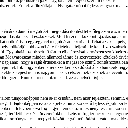
onolit központosított gazdaságból áttérni egy ésszerű rendszerre.
dszernek. Ennek a filozófiáját a Nyugat-európai fejlesztési gyakorlat a
lémára adandó megoldást, megoldási döntést lehetőleg azon a szinten h
egoldásukra szánt eszközöket. Mert hiszen a központi gazdaságnak mind
kat optimálisan egy-egy cél megoldására szorítani. Tehát az az alapelv,
lv működjön ahhoz néhány feltételnek teljesülnie kell. Ez a szubszidiál
lül. Egy általánosabb szintű fórum elhatározásai természetesen kötelez
óan Magyarország minden állampolgárára és szervezetére kötelező érvén
gy kapjanak, hogy a saját érdekeiket a magasabb szintű döntéshozatalb
 épülnek föl, hogy ebben a rendszerben az adózást általában csak nagyo
elekhez képest nem is nagyon látszik célszerűnek ezeknek a decentrali
l kidolgozni. Ennek a mechanizmusnak az alapelvét hívjuk
talom tulajdonképpen nem akar csinálni, nem akar fejleszteni semmit, e
eg. Tulajdonképpen ez az alapelv amin a korszerű fejlesztéspolitika fel
int ebben a félévben jóvá fog hagyni, ennek az intézményi és a működés
az új területfejlesztési törvényünkben. Létezni fog természetesen egy o
ik a kormányzat és a megyék közötti együttműködést hivatott majd bizto