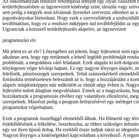
Az önkormányzati rendszer reformjával létrejött egy olyan választott m
területfejlesztésben az úgynevezett kistérségi szint, társulás vagy sz
sem pedig a megyék nem kívánnak ilyeneket szervezni, ellenben az a
jogosítványokat biztosítani. Hogy ezek a szerveződések a szubszidiáli
továbbiakban, hogy ez a rendszer miképpen tud továbbfejlődni az egye
Ugyancsak a korszerű területfejlesztés alapelve, az úgynevezett
programozási elv
Mit jelent ez az elv? Lényegében azt jelenti, hogy fejleszteni nem e
alkalmas arra, hogy egy területnek a lehető legtöbb problémáját rend
problémáit, a megoldásra váró feladatait. Ezek alapján ki kell dolgozn
ténylegesen végre kívánja hajtani. Ez egy nagyon lényeges alapelv, 
felelősök, pénzösszegek szerepelnek. Tehát számonkérhető elemekből á
forrásokba természetesen beleszámít az is, hogy a hozzájárulást a korm
alapelv tulajdonképpen már működött az elmúlt négy évben is. Nagyon 
fejlesztést tudott átlagban megvalósítani. Ennek az a magyarázata, ho
hozzátartozik a programozás elvéhez egy valamilyen ellenőrzési, megf
szerepelnek. Másrészt pedig a program befejezésével egy mérleget csin
programokat végrehajtani.
Ezek a programok összefüggő elemekből állnak. Ha fölmerül egy térség
érdeklődésének a felkeltése, összehozása, az ehhez szükséges infrastr
egy sor ilyen tipusú dolog. Ha ezekből össze tudjuk rakni az idegenf
Nagyon lényeges a kistérségekkel kapcsolatban a következő. A regionáli