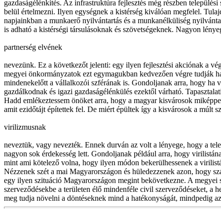
gazdaságélénkítés. Az infrastruktúra fejlesztés még részben települési
belül értelmezni. Ilyen egységnek a kistérség kiválóan megfelel. Tul
napjainkban a munkaerő nyilvántartás és a munkanélküliség nyilvántartá
is adható a kistérségi társulásoknak és szövetségeknek. Nagyon lény
partnerség elvének
nevezünk. Ez a következőt jelenti: egy ilyen fejlesztési akciónak a vé
megyei önkormányzatok ezt egymagukban kedvezően végre tudják hajta
mindenekelőtt a vállalkozói szférának is. Gondoljanak arra, hogy ha va
gazdálkodnak és igazi gazdaságélénkülés ezektől várható. Tapasztalati
Hadd emlékeztessem önöket arra, hogy a magyar kisvárosok miképpen
amit ezidőtájt építettek fel. De miért épültek így a kisvárosok a múlt
virilizmusnak
neveztük, vagy nevezték. Ennek durván az volt a lényege, hogy a tele
nagyon sok érdekesség lett. Gondoljanak például arra, hogy virilistán
mint ami kötelező volna, hogy ilyen módon bekerülhessenek a virilist
Nézzenek szét a mai Magyarországon és hüledezzenek azon, hogy száz 
egy ilyen szituáció Magyarországon megint bekövetkezne. A megyei szi
szerveződésekbe a területen élő mindenféle civil szerveződéseket, a h
meg tudja növelni a döntéseknek mind a hatékonyságát, mindpedig az 