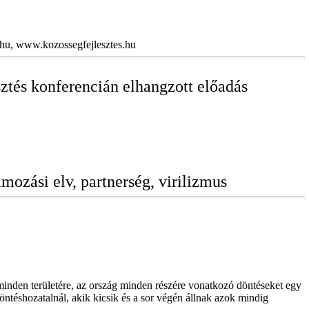
.hu, www.kozossegfejlesztes.hu
esztés konferencián elhangzott előadás
ramozási elv, partnerség, virilizmus
 minden területére, az ország minden részére vonatkozó döntéseket egy
ntéshozatalnál, akik kicsik és a sor végén állnak azok mindig