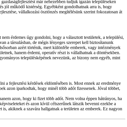
n a gazdaságfejlesztést már nehezebben tudjuk igazán településeken
 és jól működő kistérség. Egyébként gondolhatnak arra is, hogy
jlesztése, vállalkozási ösztönzés megítélésünk szerint fokozatosan át
t nem érdemes úgy gondolni, hogy a választott testületek, a települési,
 a társulásban, de mégis lényeges szerepet kell biztosítanunk
 elsősorban azért történik, mert különféle emberek, vagy intézmények
ületnek, hanem érdemi, operatív részt is vállalhatnak a döntésekben.
hagyományos településképének nevezünk, az bizony nem egyéb, mint
lni a fejlesztési kérdések eldöntésében is. Most ennek az eredménye
bbek azon iparkodtak, hogy minél több adót fizessenek. Jóval többet,
hanem azon, hogy ki fizet több adót. Nem volna éppen hátrányos, ha
épviseleteket és azon kívül célszerűnek látszik bevenni ezekbe a
t is, akiknek a szavára hallgatnak a területen az emberek. Ez nagyon