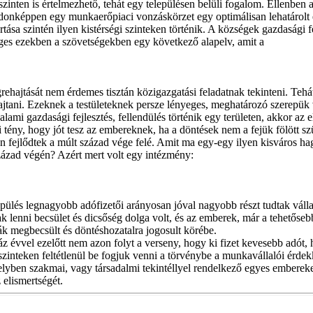
 szinten is értelmezhető, tehát egy településen belüli fogalom. Ellenbe
ajdonképpen egy munkaerőpiaci vonzáskörzet egy optimálisan lehatárolt
sa szintén ilyen kistérségi szinteken történik. A községek gazdasági fe
eges ezekben a szövetségekben egy következő alapelv, amit a
grehajtását nem érdemes tisztán közigazgatási feladatnak tekinteni. Tehá
ni. Ezeknek a testületeknek persze lényeges, meghatározó szerepük van
lami gazdasági fejlesztés, fellendülés történik egy területen, akkor az
 tény, hogy jót tesz az embereknek, ha a döntések nem a fejük fölött sz
 fejlődtek a múlt század vége felé. Amit ma egy-egy ilyen kisváros 
 század végén? Azért mert volt egy intézmény:
pülés legnagyobb adófizetői arányosan jóval nagyobb részt tudtak válla
ak lenni becsület és dicsőség dolga volt, és az emberek, már a tehetőse
ák megbecsült és döntéshozatalra jogosult körébe.
évvel ezelőtt nem azon folyt a verseny, hogy ki fizet kevesebb adót, 
nteken feltétlenül be fogjuk venni a törvénybe a munkavállalói érdekk
elyben szakmai, vagy társadalmi tekintéllyel rendelkező egyes embereke
elismertségét.