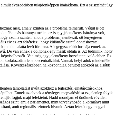
z elmúlt évtizedekben tulajdonképpen kialakította. Ezt a szisztémát úgy
oznak meg, amely szinten az a probléma felmerült. Végül is ott
enféle más hátránya mellett ez is egy jelentékeny hátránya volt,
 hogy azon a szinten, ahol a probléma jelentkezik ott lényegesen
is elv ez azt feltételezi, hogy különféle szintű döntéshozatali
őek minden alatta lévő fórumra. A legegyszerűbb formája ennek az
yű. De van ennek a dolgonak egy másik oldala is. Az tudniillik, hogy
an képviselhessék. Van még egy jelentékeny hozzátenni való ehhez. Ez
n korlátozottan lehet decentralizálni. Vannak helyi adók mindenféle
zálása. Következésképpen ha központilag befutott adókból az alsóbb
llenben támogatást nyújt azokhoz a fejlesztési elhatározásokhoz,
épülhet. Ennek az elvnek a tényleges megvalósítása ez jelenleg folyik
i rendjét fogjuk majd lefektetni. Hadd mondjam el önöknek röviden
rszágos szint, ami a parlamentet, mint törvényhozót, a kormányt mint
sítani, amit regionális szintnek hívunk. Aztán létezik egy megyei