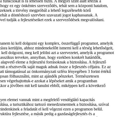
unkciókat is rá lehessen bízni. A megyei szint alatt létezik a
zt, hogy ez egy önkéntes szerveződés, tehát sem a központi hatalom,
zeknek a törvény megpróbál a lehető legszélesebb körű
 tehát a döntéshozó szervben szavazati jogot kaphassanak. A
el tudják a fejlesztéseiket ezek a szerveződések megvalósítani.
s, hanem ki kell dolgozni egy komplex, összefüggő programot, amelyik
ra kerüljön, ahhoz mindenekelőtt ismerni kell a térség lehetőségeit,
kell dolgozni, meg kell jelölni azt a szervezetet, amelyik a programot
lasszikus tervekre, annyiban, hogy ezekben konkrét határidők,
pvető eleme a fejlesztési forrásoknak a biztosítása. A fejlesztő
it a résztvevők saját maguk adnak össze a fejlesztés céljaira. Ez az
ti támogatással az önkormányzati szféra lényegében 3 forint értékű
ágosan fölhasználni, mint az ajándék pénzeket. Természetesen
esen végrehajtottuk-e azokat a lépéseket amik a programban
kkor a jövőben mit kell tanulni ebből, miképpen kell a következő
ilyen elemei vannak mint a megfelelő vendéglátó kapacitás
ítása, a turisztikához tartozó menedzsmentnek a biztosítása, szóval
indenkinek a feladatát el kell végezni ezen a programon belül.
uktúra fejlesztése, a másik pedig a gazdaságfejlesztés és a