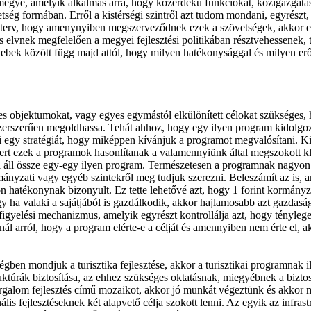
egye, amelyik alkalmas arra, hogy közérdekű funkciókat, közigazgatási f
övetség formában. Erről a kistérségi szintről azt tudom mondani, egyrés
 terv, hogy amenynyiben megszerveződnek ezek a szövetségek, akkor e
s elvnek megfelelően a megyei fejlesztési politikában résztvehessenek,
bek között függ majd attól, hogy milyen hatékonysággal és milyen erőv
gyes objektumokat, vagy egyes egymástól elkülönített célokat szüksége
szerszerűen megoldhassa. Tehát ahhoz, hogy egy ilyen program kidolgozás
i egy stratégiát, hogy miképpen kívánjuk a programot megvalósítani. Ki 
mert ezek a programok hasonlítanak a valamennyiünk által megszokott k
ll össze egy-egy ilyen program. Természetesen a programnak nagyon ala
ányzati vagy egyéb szintekről meg tudjuk szerezni. Beleszámít az is, am
hatékonynak bizonyult. Ez tette lehetővé azt, hogy 1 forint kormányza
gy ha valaki a sajátjából is gazdálkodik, akkor hajlamosabb azt gazdas
igyelési mechanizmus, amelyik egyrészt kontrollálja azt, hogy tényleg
ál arról, hogy a program elérte-e a célját és amennyiben nem érte el, a
ben mondjuk a turisztika fejlesztése, akkor a turisztikai programnak 
uktúrák biztosítása, az ehhez szükséges oktatásnak, miegyébnek a biztos
orgalom fejlesztés című mozaikot, akkor jó munkát végeztünk és akkor m
s fejlesztéseknek két alapvető célja szokott lenni. Az egyik az infrastr