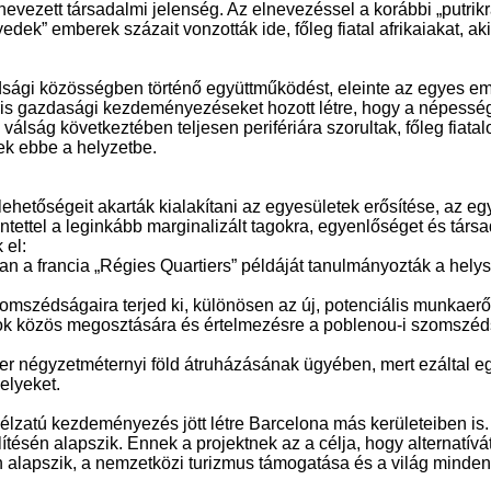
evezett társadalmi jelenség. Az elnevezéssel a korábbi „putrik
dek” emberek százait vonzották ide, főleg fiatal afrikaiakat, aki
dsági közösségben történő együttműködést, eleinte az egyes emb
dáris gazdasági kezdeményezéseket hozott létre, hogy a népess
a válság következtében teljesen perifériára szorultak, főleg fiata
ek ebbe a helyzetbe.
lehetőségeit akarták kialakítani az egyesületek erősítése, az e
tekintettel a leginkább marginalizált tagokra, egyenlőséget és t
 el:
 a francia „Régies Quartiers” példáját tanulmányozták a helysz
zomszédságaira terjed ki, különösen az új, potenciális munkaer
alatok közös megosztására és értelmezésre a poblenou-i szoms
er négyzetméternyi föld átruházásának ügyében, mert ezáltal egy
elyeket.
zatú kezdeményezés jött létre Barcelona más kerületeiben is.
ítésén alapszik. Ennek a projektnek az a célja, hogy alternatí
 alapszik, a nemzetközi turizmus támogatása és a világ minden 