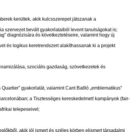
berek kerültek, akik kulcsszerepet játszanak a
cia szervezet bevált gyakorlataiból levont tanulságokat is;
 mag” diagnózisára és következtetéseire, valamint hogy új
 és logikus keretrendszert alakíthassanak ki a projekt
amizálása, szociális gazdaság, szövetkezetek és
Quartier” gyakorlatát, valamint Cant Batlló „emblematikus”
 Barcelonában; a Tisztességes kereskedelmet! kampányok (fair-
rikai telepeseivel;
őkből, akik jól ismert és széles körben elismert társadalmi