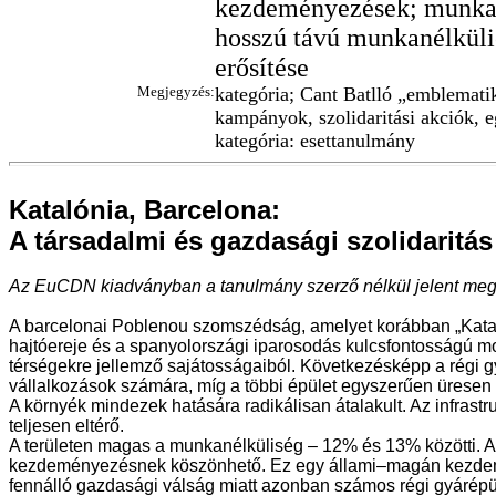
kezdeményezések; munkahel
hosszú távú munkanélkülie
erősítése
Megjegyzés:
kategória; Cant Batlló „emblemati
kampányok, szolidaritási akciók, 
kategória: esettanulmány
Katalónia, Barcelona:
A társadalmi és gazdasági szolidaritás
Az EuCDN kiadványban a tanulmány szerző nélkül jelent meg, 
A barcelonai Poblenou szomszédság, amelyet korábban „Katalán 
hajtóereje és a spanyolországi iparosodás kulcsfontosságú moz
térségekre jellemző sajátosságaiból. Következésképp a régi g
vállalkozások számára, míg a többi épület egyszerűen üresen
A környék mindezek hatására radikálisan átalakult. Az infrast
teljesen eltérő.
A területen magas a munkanélküliség – 12% és 13% közötti. A
kezdeményezésnek köszönhető. Ez egy állami–magán kezdemény
fennálló gazdasági válság miatt azonban számos régi gyárépület