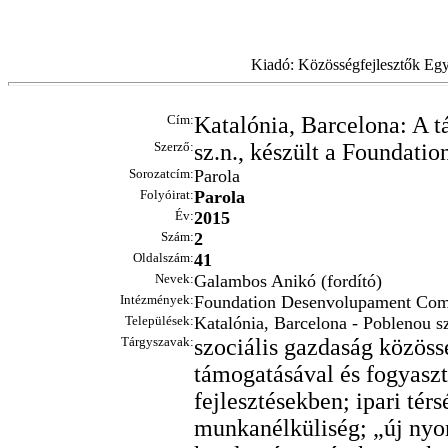
Kiadó: Közösségfejlesztők Egy
Cím:
Katalónia, Barcelona: A tá
Szerző:
sz.n., készült a Foundat
Sorozatcím:
Parola
Folyóirat:
Parola
Év:
2015
Szám:
2
Oldalszám:
41
Nevek:
Galambos Anikó (fordító)
Intézmények:
Foundation Desenvolupament Comuni
Települések:
Katalónia, Barcelona - Poblenou s
Tárgyszavak:
szociális gazdaság közöss
támogatásával és fogyasztá
fejlesztésekben; ipari tér
munkanélküliség; „új nyo