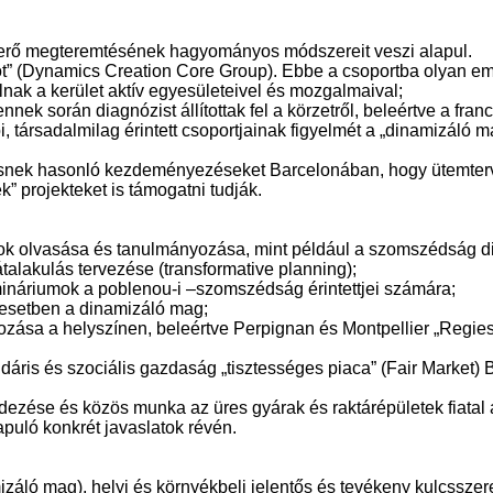
erő megteremtésének hagyományos módszereit veszi alapul.
ot” (Dynamics Creation Core Group). Ebbe a csoportba olyan em
ak a kerület aktív egyesületeivel és mozgalmaival;
nek során diagnózist állítottak fel a körzetről, beleértve a fran
bbi, társadalmilag érintett csoportjainak figyelmét a „dinamizáló
resnek hasonló kezdeményezéseket Barcelonában, hogy ütemtervet
 projekteket is támogatni tudják.
 olvasása és tanulmányozása, mint például a szomszédság din
átalakulás tervezése (transformative planning);
mináriumok a poblenou-i –szomszédság érintettjei számára;
esetben a dinamizáló mag;
zása a helyszínen, beleértve Perpignan és Montpellier „Regies 
áris és szociális gazdaság „tisztességes piaca” (Fair Market)
dezése és közös munka az üres gyárak és raktárépületek fiatal af
puló konkrét javaslatok révén.
ó mag), helyi és környékbeli jelentős és tevékeny kulcsszerepl