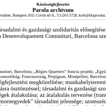
Közösségfejlesztés
Parola archívum
esülete, Budapest 1011 Corvin tér 8., T:1/201-5728, kofe@kkapcsolat
rsadalmi és gazdasági szolidaritás elősegítése
ion Desenvolupament Comunitari, Barcelona sz
tari, Barcelona; „Régies Quartiers” francia projekt; „Együtt
zomszédság; Franciaország, Perpignan, Montpellier, Barcelon
égfejlesztési megközelítése; munkahelyteremt
sra ösztönzéssel; társadalmi és gazdasági szol
ségek átalakulása; az átalakulás tervezése (tra
mornegyedek” társadalmi jelensége; szomszéds