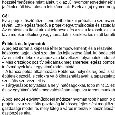
hozzáférhetősége miatt alakult ki az „új nyomornegyedeknek” n
játékok előtt hivatalosan felszámoltak. Ezek az „új nyomornegye
Cél
Ez a projekt ösztönözni, lendületbe hozni próbálta a szomszé
révén. Ezt kiegészítendő, a projekt együttműködési és szoli
Az érintettek a fiatal afrikai telepesek és azok a lakosok, akik 
távú munkanélküliség vagy társadalmi kirekesztés miatt került
Értékek és folyamatok
A projekt során a képessé tétel (empowerment) és a részvétel 
közösség tagjai közti szolidaritás fejlesztése által, különös 
Az említett értékekre alapozva a következő folyamatok indultak
–
Más országok pozitív példáinak megismerése: egész pontosan
intézmények közti együttműködés mintáit.
–
A francia példa alkalmazása Poblenou helyi és regionális s
épületek szociális célokra való kihasználásával; a tapaszt
szociális szervezeteit is.
–
Tárgyalások folytatása a helyi hatóságokkal, több mint 15 ez
és az együttműködés megvalósításán alapulva teremt munkah
A poblenou-i együttműködési módszer nyomán több hasonló cél
projekt, ez a szociális gazdaság közösségfejlesztési megközel
gazdasági modellre, mely főleg a város intenzív kihasználásán
ösztönzése által.