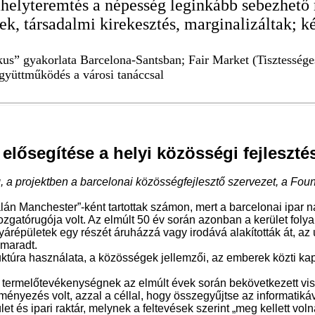
yteremtés a népesség leginkább sebezhető rés
k, társadalmi kirekesztés, marginalizáltak; 
kus” gyakorlata Barcelona-Santsban; Fair Market (Tisztessége
együttműködés a városi tanáccsal
 elősegítése a helyi közösségi fejleszt
a projektben a barcelonai közösségfejlesztő szervezet, a Foun
Manchester”-ként tartottak számon, mert a barcelonai ipar nagy
gatórugója volt. Az elmúlt 50 év során azonban a kerület folyam
yárépületek egy részét áruházzá vagy irodává alakították át, a
 maradt.
ruktúra használata, a közösségek jellemzői, az emberek közti k
 termelőtevékenységnek az elmúlt évek során bekövetkezett vi
ezés volt, azzal a céllal, hogy összegyűjtse az informatikáv
 és ipari raktár, melynek a feltevések szerint „meg kellett vol