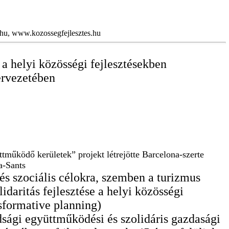
.hu, www.kozossegfejlesztes.hu
 a helyi közösségi fejlesztésekben
ervezetében
működő kerületek” projekt létrejötte Barcelona-szerte
a-Sants
és szociális célokra, szemben a turizmus
idaritás fejlesztése a helyi közösségi
nsformative planning)
ági együttműködési és szolidáris gazdasági