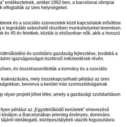
ra” emlékeztetnek, amiket 1992-ben, a barcelonai olimpiai
k elfoglalták az üres helyiségeket.
erek és a szociális szervezetek közti kapcsolatok erősítése
ég e leginkább sebezhető részében munkahelyeket teremtsen.
lok és 45 év felettiek, köztük is elsősorban nők, akik a hosszú
gyüttműködési és szolidáris gazdaság fejlesztése, továbbá a
ársadalmi igazságosságot ösztönző intézkedések révén.
ínen, és összehasonlították a kormány és a szociális
ő kiaknázására, mely összekapcsolható például az üres
zédságokban, bevonva a kerület más szomszédságainak
 olyan projekt jöhet létre, amely a gazdasági szolidaritáson
 Ilyen például az „Együttműködő kerületek” elnevezésű
vát kínáljon a Barcelonában jelenleg érvényes, domináns
tájáról idelátogató, középosztálybeli utazók fogyasztásra