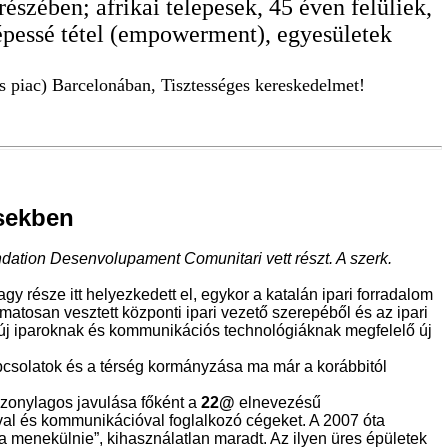
zében; afrikai telepesek, 45 éven felüliek,
képessé tétel (empowerment), egyesületek
s piac) Barcelonában, Tisztességes kereskedelmet!
ésekben
dation Desenvolupament Comunitari vett részt. A szerk.
 része itt helyezkedett el, egykor a katalán ipari forradalom
atosan vesztett központi ipari vezető szerepéből és az ipari
z új iparoknak és kommunikációs technológiáknak megfelelő új
apcsolatok és a térség kormányzása ma már a korábbitól
szonylagos javulása főként a
22@
elnevezésű
al és kommunikációval foglalkozó cégeket. A 2007 óta
na menekülnie”, kihasználatlan maradt. Az ilyen üres épületek