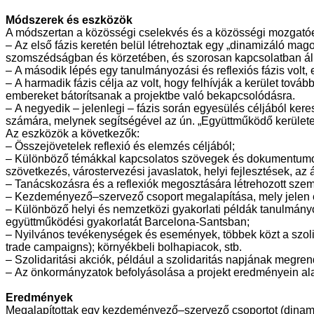
Módszerek és eszközök
A módszertan a közösségi cselekvés és a közösségi mozgató
–
Az első fázis keretén belül létrehoztak egy „dinamizáló mag
szomszédságban és körzetében, és szorosan kapcsolatban álln
–
A második lépés egy tanulmányozási és reflexiós fázis volt, en
–
A harmadik fázis célja az volt, hogy felhívják a kerület tová
embereket bátorítsanak a projektbe való bekapcsolódásra.
–
A negyedik – jelenlegi – fázis során egyesülés céljából ke
számára, melynek segítségével az ún. „Együttműködő kerületek”
Az eszközök a következők:
–
Összejövetelek reflexió és elemzés céljából;
–
Különböző témákkal kapcsolatos szövegek és dokumentumok
szövetkezés, várostervezési javaslatok, helyi fejlesztések, az 
–
Tanácskozásra és a reflexiók megosztására létrehozott sze
–
Kezdeményező–szervező csoport megalapítása, mely jelen 
–
Különböző helyi és nemzetközi gyakorlati példák tanulmányo
együttműködési gyakorlatát Barcelona-Santsban;
–
Nyilvános tevékenységek és események, többek közt a szolid
trade campaigns); környékbeli bolhapiacok, stb.
–
Szolidaritási akciók, például a szolidaritás napjának megren
–
Az önkormányzatok befolyásolása a projekt eredményein ala
Eredmények
Megalapítottak egy kezdeményező–szervező csoportot (dinamizál