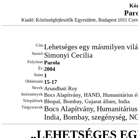
Köz
Par
Kiadó: Közösségfejlesztők Egyesülete, Budapest 1011 Corv
Cím:
Lehetséges egy másmilyen vil
Szerző:
Simonyi Cecilia
Folyóirat:
Parola
Év:
2004
Szám:
1
Oldalszám:
15-17
Nevek:
Arundhati Roy
Intézmények:
Bocs Alapítvány, HAND, Humanitárius és 
Települések:
Bhopal, Bombay, Gujarat állam, India
Tárgyszavak:
Bocs Alapítvány, Humanitárius 
India, Bombay, szegénység, 
„LEHETSÉGES EG