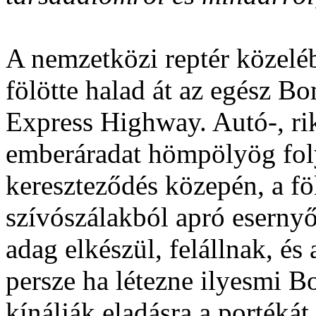
A nemzetközi reptér közelé
fölötte halad át az egész B
Express Highway. Autó-, rik
emberáradat hömpölyög folya
kereszteződés közepén, a fö
szívószálakból apró eserny
adag elkészül, felállnak, és
persze ha létezne ilyesmi 
kínálják eladásra a portékát