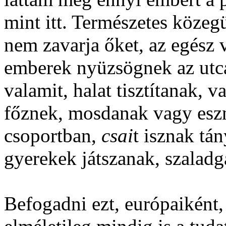
mint itt. Természetes közegü
nem zavarja őket, az egész v
emberek nyüzsögnek az utcá
valamit, halat tisztítanak, va
főznek, mosdanak vagy esz
csoportban,
csai
t isznak tá
gyerekek játszanak, szaladg
Befogadni ezt, európaiként,