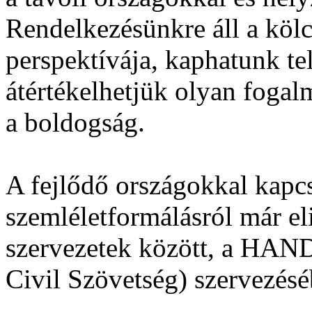
Rendelkezésünkre áll a kö
perspektívája, kaphatunk te
átértékelhetjük olyan fogal
a boldogság.
A fejlődő országokkal kapcs
szemléletformálásról már eli
szervezetek között, a HAND
Civil Szövetség) szervezésé