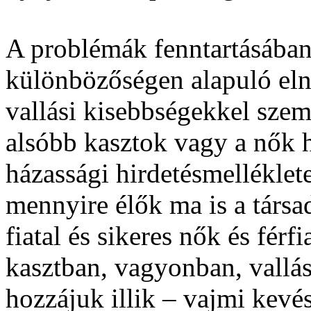
A problémák fenntartásában 
különbözőségen alapuló eln
vallási kisebbségekkel szem
alsóbb kasztok vagy a nők h
házassági hirdetésmelléklet
mennyire élők ma is a társ
fiatal és sikeres nők és férf
kasztban, vagyonban, vallás
hozzájuk illik – vajmi kevé