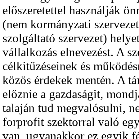
előszeretettel használják
(nem kormányzati szerveze
szolgáltató szervezet) helye
vállalkozás elnevezést. A s
célkitűzéseinek és működés
közös érdekek mentén. A tá
előznie a gazdaságit, mondjá
talaján tud megvalósulni, 
forprofit szektorral való e
van, ugyanakkor ez egyik fé