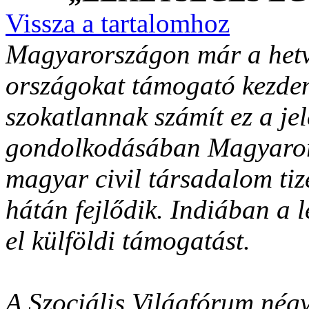
Vissza a tartalomhoz
Magyarországon már a hetve
országokat támogató kezde
szokatlannak számít ez a je
gondolkodásában Magyarors
magyar civil társadalom tiz
hátán fejlődik. Indiában a 
el külföldi támogatást.
A Szociális Világfórum nég