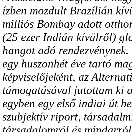
ízben mozdult Brazílián kívü
milliós Bombay adott otthon
(25 ezer Indián kívülről) gl
hangot adó rendezvénynek. 
egy huszonhét éve tartó ma
képviselőjeként, az Alternat
támogatásával jutottam ki 
egyben egy első indiai út b
szubjektív riport, társadalm
társadalomról és mindarról,