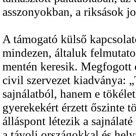
asszonyokban, a riksások jo
A támogató külső kapcsola
mindezen, általuk felmutat
mentén keresik. Megfogott 
civil szervezet kiadványa:
sajnálatból, hanem e tökéle
gyerekekért érzett őszinte 
álláspont létezik a sajnálaté
a távoli országokkal és hel