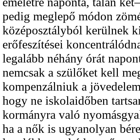
emeletre naponta, talán ké
pedig meglepő módon zömé
középosztályból kerülnek ki
erőfeszítései koncentrálódn
legalább néhány órát napont
nemcsak a szülőket kell m
kompenzálniuk a jövedelemk
hogy ne iskolaidőben tartsa
kormányra való nyomásgyakor
ha a nők is ugyanolyan bére