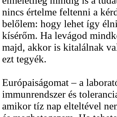
elméletileg mindig is a tud
nincs értelme feltenni a ké
belőlem: hogy lehet így éln
kísérőm. Ha levágod mindkét
majd, akkor is kitalálnak v
ezt tegyék.
Európaiságomat – a laborat
immunrendszer és tolerancia
amikor tíz nap elteltével n