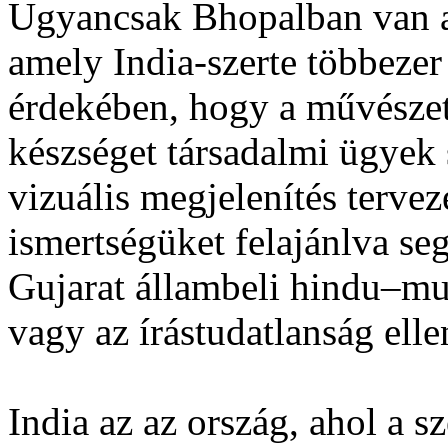
Ugyancsak Bhopalban van a
amely India-szerte többeze
érdekében, hogy a művészeti
készséget társadalmi ügyek 
vizuális megjelenítés terve
ismertségüket felajánlva se
Gujarat állambeli hindu–mu
vagy az írástudatlanság ell
India az az ország, ahol a