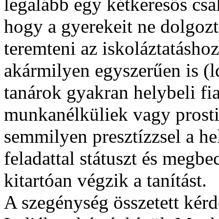
legalább egy kétkeresős c
hogy a gyerekeit ne dolgozt
teremteni az iskoláztatásho
akármilyen egyszerűen is (ld
tanárok gyakran helybeli fi
munkanélküliek vagy prosti
semmilyen presztízzsel a he
feladattal státuszt és megbe
kitartóan végzik a tanítást.
A szegénység összetett kérd