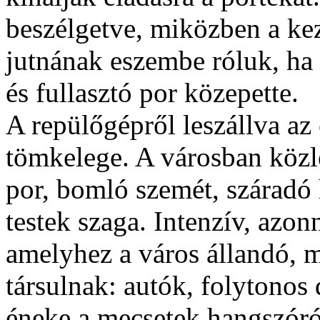
beszélgetve, miközben a kez
jutnának eszembe róluk, ha 
és fullasztó por közepette.
A repülőgépről leszállva a
tömkelege. A városban közl
por, bomló szemét, száradó 
testek szaga. Intenzív, azo
amelyhez a város állandó, m
társulnak: autók, folytonos
éneke a mecsetek hangszórói