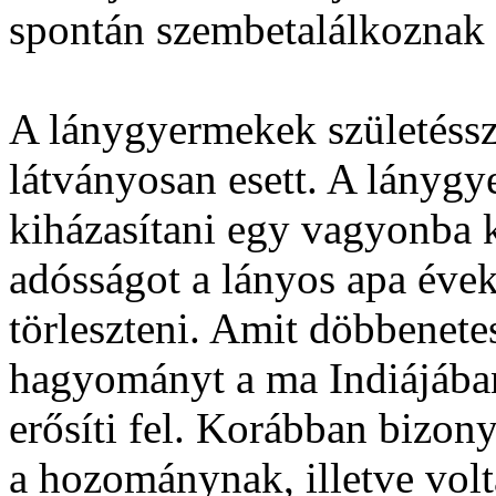
spontán szembetalálkoznak 
A lánygyermekek születéss
látványosan esett. A lányg
kiházasítani egy vagyonba 
adósságot a lányos apa évek
törleszteni. Amit döbbenetes
hagyományt a ma Indiájában 
erősíti fel. Korábban bizon
a hozománynak, illetve vol