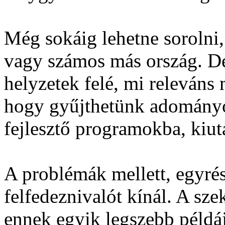
Még sokáig lehetne sorolni
vagy számos más ország. D
helyzetek felé, mi releváns
hogy gyűjthetünk adományo
fejlesztő programokba, ki
A problémák mellett, egyrész
felfedeznivalót kínál. A sz
ennek egyik legszebb példáj