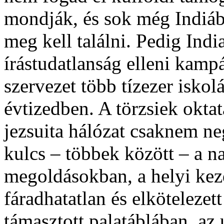
mondják, és sok még Indiába
meg kell találni. Pedig Indi
írástudatlanság elleni kamp
szervezet több tízezer iskolá
évtizedben. A törzsiek oktat
jezsuita hálózat csaknem n
kulcs – többek között – a n
megoldásokban, a helyi ke
fáradhatatlan és elköteleze
támasztott palatáblában, az 