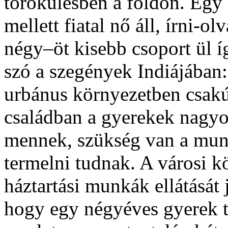
törökülésben a földön. Egy 
mellett fiatal nő áll, írni-o
négy–öt kisebb csoport ül í
szó a szegények Indiájában:
urbánus környezetben csakú
családban a gyerekek nag
mennek, szükség van a munk
termelni tudnak. A városi k
háztartási munkák ellátását
hogy egy négyéves gyerek tí