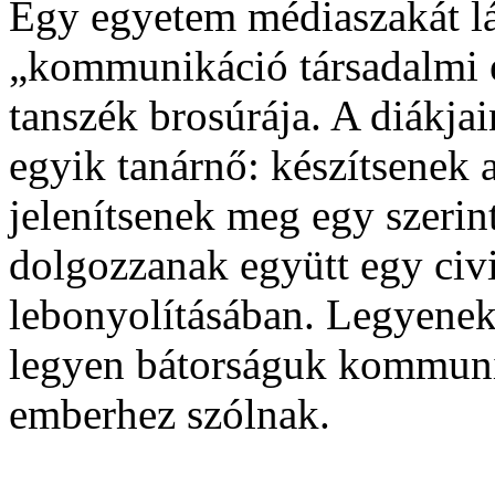
Egy egyetem médiaszakát l
„kommunikáció társadalmi el
tanszék brosúrája. A diákja
egyik tanárnő: készítsenek
jelenítsenek meg egy szerin
dolgozzanak együtt egy civ
lebonyolításában. Legyenek
legyen bátorságuk kommuni
emberhez szólnak.