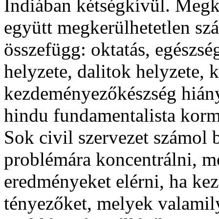
Indiában kétségkívül. Megk
együtt megkerülhetetlen sz
összefügg: oktatás, egészsé
helyzete, dalitok helyzete, 
kezdeményezőkészség hiánya,
hindu fundamentalista korm
Sok civil szervezet számol b
problémára koncentrálni, m
eredményeket elérni, ha kez
tényezőket, melyek valami