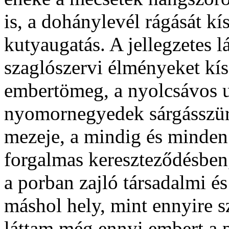
is, a dohánylevél rágását k
kutyaugatás. A jellegzetes l
szaglószervi élményeket kí
embertömeg, a nyolcsávos ut
nyomornegyedek sárgásszür
mezeje, a mindig és minden 
forgalmas kereszteződésben,
a porban zajló társadalmi é
máshol hely, mint ennyire 
láttam még ennyi embert a p