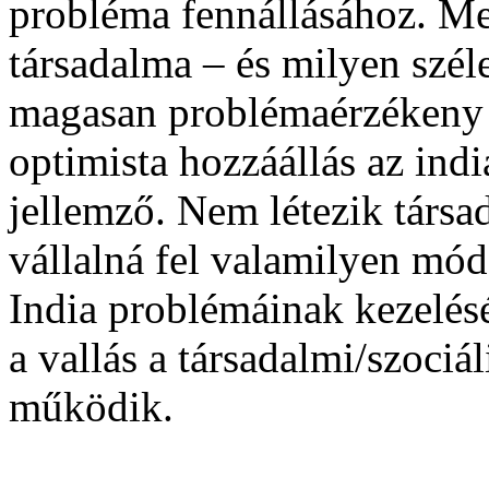
probléma fennállásához. Meg
társadalma – és milyen széle
magasan problémaérzékeny 
optimista hozzáállás az indi
jellemző. Nem létezik társ
vállalná fel valamilyen módo
India problémáinak kezelés
a vallás a társadalmi/szociá
működik.