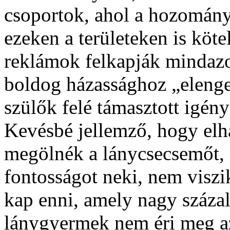
csoportok, ahol a hozományt
ezeken a területeken is köt
reklámok felkapják mindazo
boldog házassághoz „elenged
szülők felé támasztott igén
Kevésbé jellemző, hogy elh
megölnék a lánycsecsemőt, 
fontosságot neki, nem viszi
kap enni, amely nagy száza
lánygyermek nem éri meg az