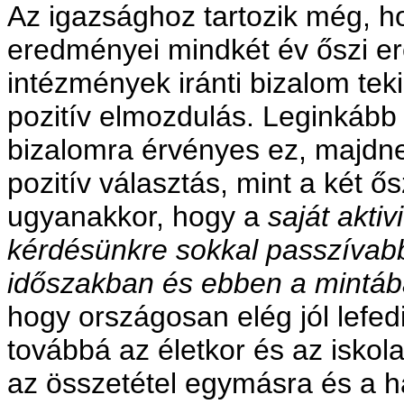
Az igazsághoz tartozik még, 
eredményei mindkét év őszi er
intézmények iránti bizalom tek
pozitív elmozdulás. Leginkább a
bizalomra érvényes ez, majdne
pozitív választás, mint a két ő
ugyanakkor, hogy a
saját akti
kérdésünkre sokkal passzívab
időszakban és ebben a mintá
hogy országosan elég jól lefed
továbbá az életkor és az iskola
az összetétel egymásra és a ha