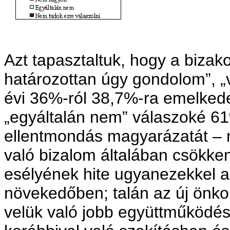
Azt tapasztaltuk, hogy a biza
határozottan úgy gondolom”, „
évi 36%-ról 38,7%-ra emelked
„egyáltalán nem” válaszoké 61
ellentmondás magyarázatát –
való bizalom általában csökke
esélyének hite ugyanezekkel a
növekedőben; talán az új önk
velük való jobb együttműködé