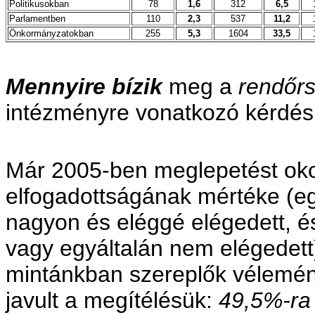
Politikusokban
78
1,6
312
6,5
Parlamentben
110
2,3
537
11,2
Önkormányzatokban
255
5,3
1604
33,5
Mennyire bízik
meg a
rendőr
intézményre vonatkozó kérdés
Már 2005-ben meglepetést oko
elfogadottságának mértéke (egy
nagyon és eléggé elégedett, é
vagy egyáltalán nem elégedet
mintánkban szereplők vélemény
javult a megítélésük:
49,5%-ra 