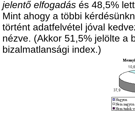
jelentő elfogadás
és 48,5% lett
Mint ahogy a többi kérdésünkné
történt adatfelvétel jóval ked
nézve. (Akkor 51,5% jelölte a 
bizalmatlansági index.)