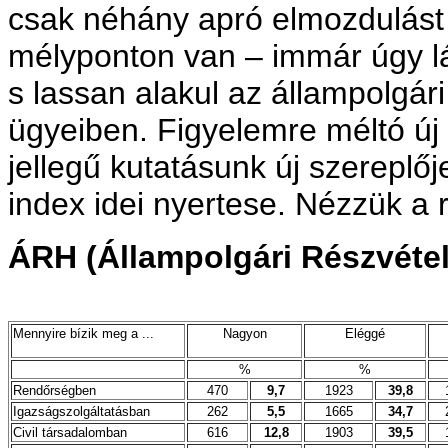
csak néhány apró elmozdulást 
mélyponton van – immár úgy lát
s lassan alakul az állampolgári
ügyeiben. Figyelemre méltó új 
jellegű kutatásunk új szereplője
index idei nyertese. Nézzük a r
ÁRH (Állampolgári Részvétel
Mennyire bízik meg a ...
Nagyon
Eléggé
%
%
Rendőrségben
470
9,7
1923
39,8
Igazságszolgáltatásban
262
5,5
1665
34,7
Civil társadalomban
616
12,8
1903
39,5