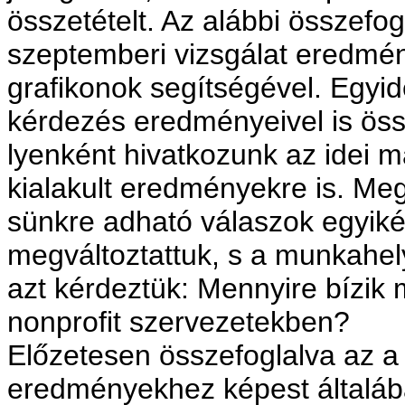
összetételt. Az alábbi össze­fo
szeptemberi vizsgálat eredmén
grafikonok segítségével. Egyid
kérdezés eredményeivel is össz
lyenként hivatko­zunk az idei m
kialakult eredményekre is. Meg
sünkre adható válaszok egyiké
megváltoztattuk, s a munkahely
azt kérdeztük: Mennyire bízik 
nonprofit szerveze­tekben?
Előzetesen összefoglalva az a 
eredményekhez képest általában