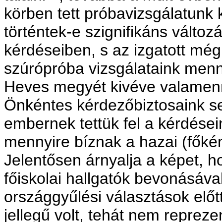
körben tett próbavizsgálatunk 
történtek-e szignifikáns válto
kérdéseiben, s az izga­tott m
szúrópróba vizs­gálataink menn
Heves megyét kivéve valamenny
Önkéntes kérdezőbiztosaink se
embernek tettük fel a kérdé­s
mennyire bíznak a hazai (főké
Jelen­tősen árnyalja a képet, 
főiskolai hallgatók bevonásáva
országgyűlési választások előt
jellegű volt, tehát nem reprezen