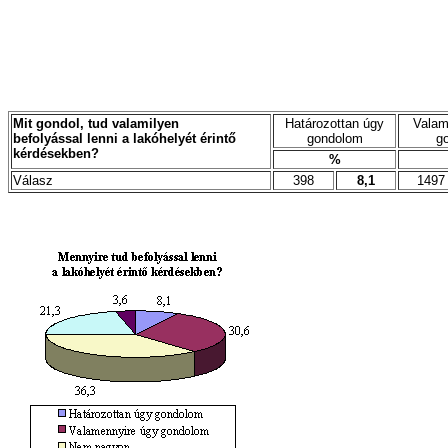
Mit gondol, tud valamilyen
Határozottan úgy
Valam
befolyással lenni a lakóhelyét érintő
gondolom
g
kérdésekben?
%
Válasz
398
8,1
1497