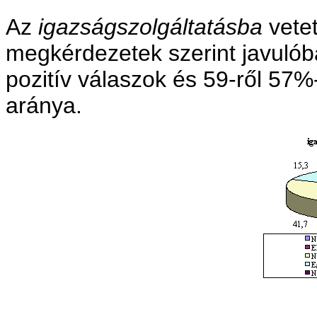
Az
igazságszolgáltatásba
vetet
megkérdezetek szerint javulóba
pozitív válaszok és 59-ről 57%
aránya.