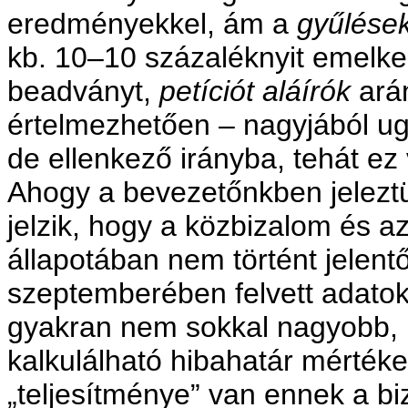
eredményekkel, ám a
gyűlések
kb. 10–10 százaléknyit emelked
beadványt,
petíciót aláírók
ará
értelmezhetően – nagyjából ug
de ellenkező irányba, tehát ez
Ahogy a bevezetőnkben jeleztü
jelzik, hogy a közbizalom és az
állapotában nem történt jelent
szeptemberében felvett adatok
gyakran nem sokkal nagyobb, m
kalkulálható hibahatár mérték
„teljesítménye” van ennek a biz