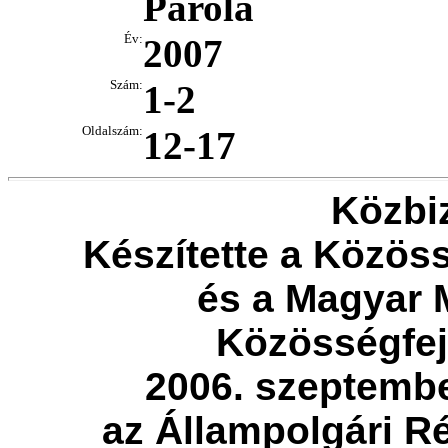
Parola
Év:
2007
Szám:
1-2
Oldalszám:
12-17
Közbi
Készítette a Közös
és a Magyar 
Közösségfej
2006. szeptembe
az Állampolgári R