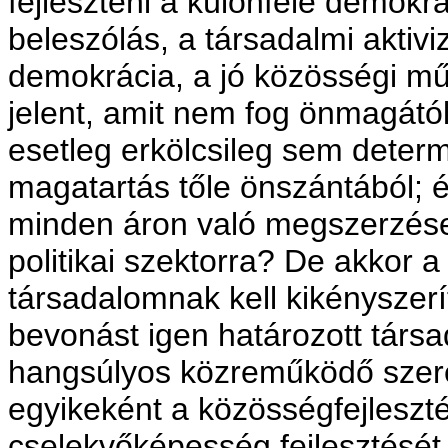
fejleszteni a különféle demokrá
beleszólás, a társadalmi aktiv
demokrácia, a jó közösségi m
jelent, amit nem fog önmagától 
esetleg erkölcsileg sem determ
magatartás tőle önszántából; 
minden áron való megszerzése
politikai szektorra? De akkor a
társadalomnak kell kikényszer
bevonást igen határozott társ
hangsúlyos közreműködő szere
egyikeként a közösségfejleszt
cselekvőképesség fejlesztését 