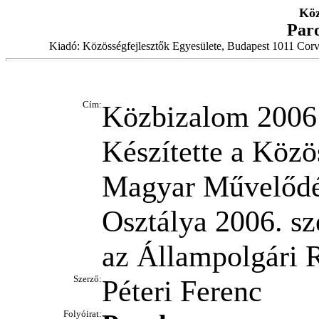
Köz
Par
Kiadó: Közösségfejlesztők Egyesülete, Budapest 1011 Corv
Cím:
Közbizalom 2006
Készítette a Közö
Magyar Művelődés
Osztálya 2006. sz
az Állampolgári 
Szerző:
Péteri Ferenc
Folyóirat: