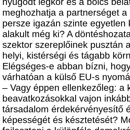
nyugodt légkör és a bölcs bel
meghozhatja a partnerséget a 
persze igazán szinte egyetlen
alakult még ki? A döntéshozat
szektor szereplőinek pusztán 
helyi, kistérségi és tágabb kö
Elégséges-e abban bízni, hogy 
várhatóan a külső EU-s nyomás 
– Vagy éppen ellenkezőleg: a 
beavatkozásokkal vajon inkább 
társadalom érdekérvényesítő é
képességét és késztetését? Mo