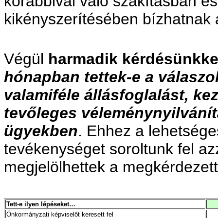
korábbival való szakításban és 
kikényszerítésében bízhatnak 
Végül
harmadik kérdésünkke
hónapban tettek-e a válaszo
valamiféle állásfoglalást, k
tevőleges véleménynyilvání
ügyekben
. Ehhez a lehetséges
tevékenységet soroltunk fel az
megjelölhettek a megkérdezett
Tett-e ilyen lépéseket…
Önkormányzati képviselőt keresett fel