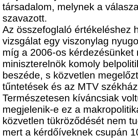
társadalom, melynek a válasza
szavazott.
Az összefoglaló értékeléshez 
vizsgálat egy viszonylag nyugod
míg a 2006-os kérdezésünket 
miniszterelnök komoly belpoliti
beszéde, s közvetlen megelőzt
tűntetések és az MTV székház
Természetesen kíváncsiak vol
megjelenik-e ez a makropolitik
közvetlen tükröződését nem tud
mert a kérdőíveknek csupán 10