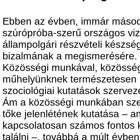
Ebben az évben, immár másod
szúrópróba-szerű országos viz
állampolgári részvételi készsé
bizalmának a megismerésére.
Közösségi munkával, közösségf
műhelyünknek természetesen n
szociológiai kutatások szervez
Ám a közösségi munkában szerz
tőke jelenlétének kutatása – 
kap­csolatosan számos fontos 
találni –, továbbá a múlt évbe