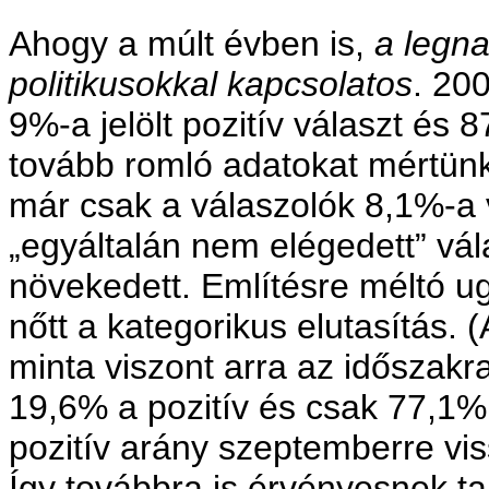
Ahogy a múlt évben is,
a legn
politikusokkal kapcsolatos
. 20
9%-a jelölt pozitív választ és 
tovább romló adatokat mértün
már csak a válaszolók 8,1%-a 
„egyáltalán nem elégedett” vá
növekedett. Említésre méltó u
nőtt a kategorikus elutasítás.
minta viszont arra az időszakra
19,6% a pozitív és csak 77,1%
pozitív arány szeptemberre viss
Így továbbra is érvényesnek ta