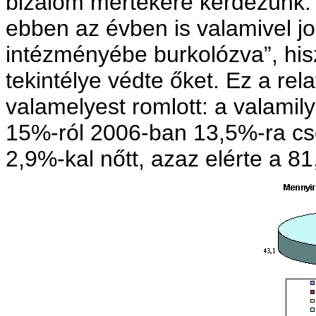
bizalom mértékére kérdezünk. 
ebben az évben is valamivel j
intézményébe burkolózva”, his
tekintélye védte őket. Ez a re
valamelyest romlott: a valami
15%-ról 2006-ban 13,5%-ra cs
2,9%-kal nőtt, azaz elérte a 81