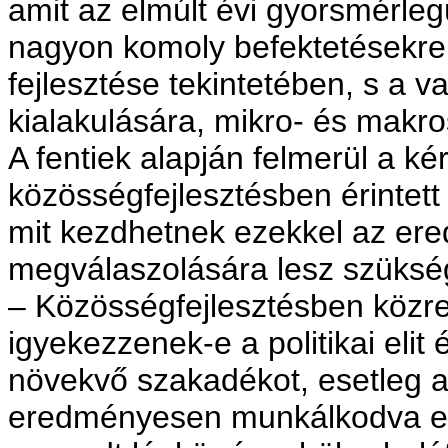
amit az elmúlt évi gyorsmérleg
nagyon komoly befektetésekre
fejlesztése tekintetében, s a v
kialakulására, mikro- és makro
A fentiek alapján felmerül a 
közösségfejlesztésben érinte
mit kezdhetnek ezekkel az er
megválaszolására lesz szüksé
– Közösségfejlesztésben közr
igyekezzenek-e a politikai elit
növekvő szakadékot, esetleg a
eredményesen munkálkodva ez