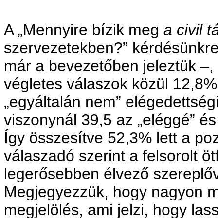
A „Mennyire bízik meg
a civil
szervezetekben?” kérdésünkre 
már a bevezetőben jeleztük –, e
végletes válaszok közül 12,8%
„egyáltalán nem” elégedettség
viszonynál 39,5 az „eléggé” é
Így összesítve 52,3% lett a poz
válaszadó szerint a felsorolt ö
legerősebben élvező szereplővé
Megjegyezzük, hogy nagyon ma
megjelölés, ami jelzi, hogy las