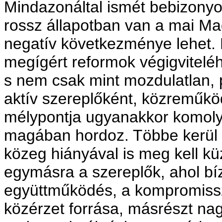
Mindazonáltal ismét bebizony
rossz állapotban van a mai M
negatív következménye lehet. 
megígért reformok végigvitelé
s nem csak mint mozdulatlan, 
aktív szereplőként, közreműköd
mélypontja ugyanakkor komoly
magában hordoz. Többe kerül a
közeg hiányával is meg kell kü
egymásra a szereplők, ahol b
együttműködés, a kompromissz
közérzet forrása, másrészt na