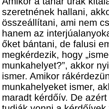
Amikor a ta­nár urak kita
szeret­né­nek hallani, ak
össze­ál­lítani, ami nem c
hanem az interjúalanyok
őket bán­tani, de falusi 
megkérdezik, hogy „isme
munkahelyet?”, akkor nyil
ismer. Amikor rákérde­zü
munkahelyeket ismer, akk
maradt kérdőív. De azért 
tudják vonni a kérdőívek 