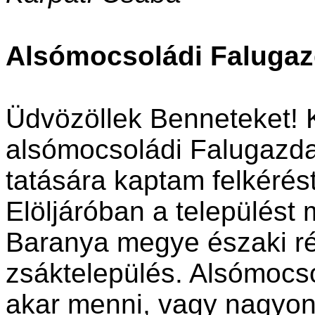
Alsómocsoládi Falugaz
Üdvözöllek Benneteket! 
alsómocsoládi Falugazda
tatására kaptam felkérést
Elöljáróban a települést
Baranya megye északi rés
zsáktelepülés. Alsómocs
akar menni, vagy nagyon