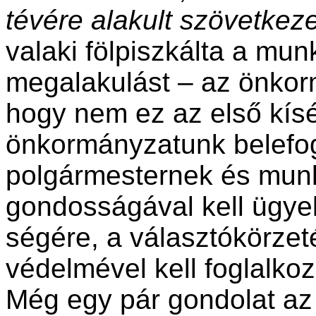
tévére alakult szövetkeze
valaki fölpiszkálta a munk
megalakulást – az önkorm
hogy nem ez az első kísé
önkormányzatunk belefogo
polgármesternek és munk
gondosságával kell ügyeln
ségére, a választókörzet
védel­mével kell foglalkoz
Még egy pár gondolat az