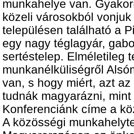
munkahelye van. Gyakori 
közeli városokból vonjuk
településen található a 
egy nagy téglagyár, gabo
sertéstelep. Elméletileg
munkanélküli­ségről Als
van, s hogy miért, azt az
tudnák ma­gyarázni, mint 
Konferenciánk címe a kö
A közösségi munkahelyt