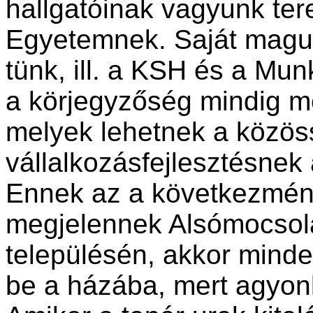
hallgatóinak vagyunk ter
Egye­temnek. Saját magun
tünk, ill. a KSH és a Mun
a körjegyzőség mindig me
me­lyek lehetnek a közös
vállalkozás­fej­lesztésnek
Ennek az a következmény
megjelennek Alsómocsolá
településén, akkor mind
be a házába, mert agyonk