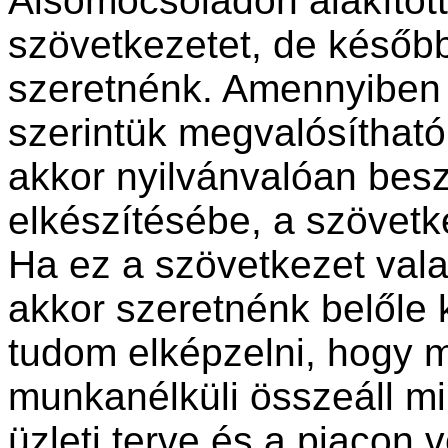
Alsómocsoládon alakított
szövetkeze­tet, de későb
szeretnénk. Amennyiben a
szerintük megvalósítható 
akkor nyil­vánvalóan bes
elkészítésébe, a szö­vet
Ha ez a szövetkezet vala
akkor szeretnénk belőle k
tudom elképzelni, hogy 
munkanélküli összeáll mi
üzleti terve és a piacon