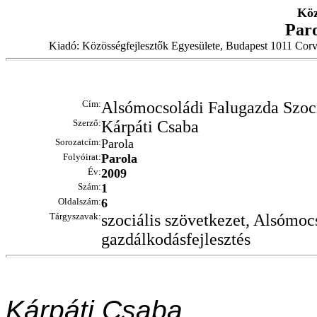
Köz
Par
Kiadó: Közösségfejlesztők Egyesülete, Budapest 1011 Corv
Cím:
Alsómocsoládi Falugazda Szoci
Szerző:
Kárpáti Csaba
Sorozatcím:
Parola
Folyóirat:
Parola
Év:
2009
Szám:
1
Oldalszám:
6
Tárgyszavak:
szociális szövetkezet, Alsómoc
gazdálkodásfejlesztés
Kárpáti Csaba