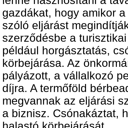
lenne hasznosítani a tav
gazdákat, hogy amikor a
szóló eljárást megindítjá
szerződésbe a turisztikai
például horgásztatás, cs
körbejárása. Az önkormány
pályázott, a vállalkozó ped
díjra. A termőföld bérbea
megvannak az eljárási sza
a biznisz. Csónakáztat, h
halastó körbejárását.