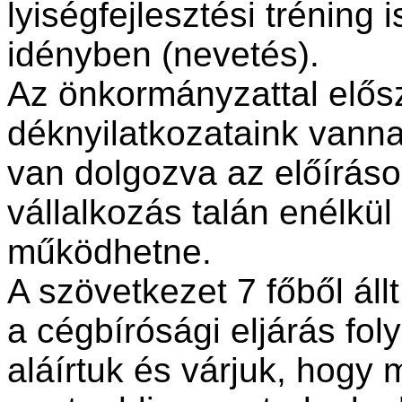
lyiségfejlesztési tréning i
idényben (nevetés).
Az önkormányzattal elősz
déknyilatkozataink vannak
van dolgozva az előírás
vál­lalkozás talán enélkül
működhetne.
A szövetkezet 7 főből áll
a cégbírósági eljárás fol
aláírtuk és várjuk, hogy 