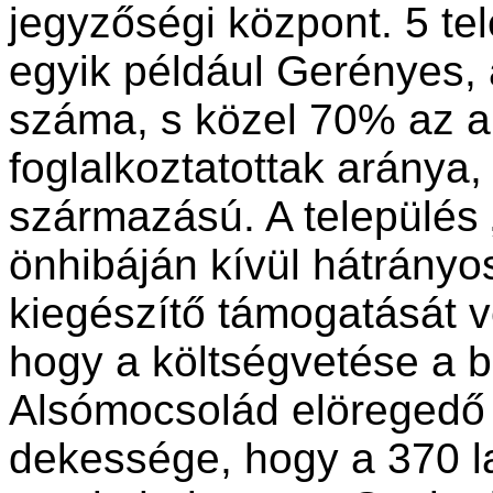
jegyzőségi központ. 5 tel
egyik például Gerényes, 
száma, s közel 70% az a
foglalkoztatottak aránya,
származású. A település „
önhibáján kívül hátrányo
kiegészítő támogatását ve
hogy a költségvetése a b
Alsómocsolád elöregedő t
dekessége, hogy a 370 