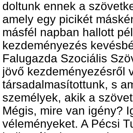
doltunk ennek a szövetke
amely egy picikét másként
másfél nap­ban hallott pé
kezdeményezés ke­vésbé 
Falugazda Szociális Szöv
jövő kezdeményezésről v
társadalmasítottunk, s a
személyek, akik a szövet
Mégis, mire van igény? I
véleményeket. A Pécsi 