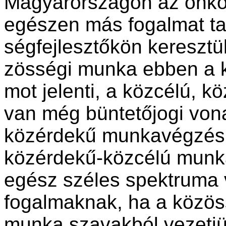
Magyarországon az önko
egészen más fogalmat tak
ségfejlesztőkön keresztü
zösségi munka ebben a 
mot jelenti, a közcélú, 
van még büntetőjogi vona
közér­dekű munkavégzésr
közérdekű-köz­célú munk
egész széles spekt­ruma 
fogalmaknak, ha a közös
munka szavakból vezetjü