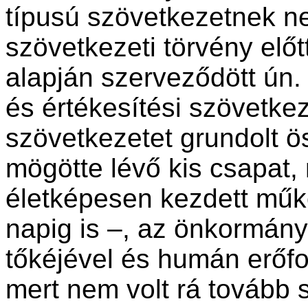
típusú szövetkezetnek n
szövet­kezeti törvény elő
alapján szer­veződött ún
és értékesítési szövetke
szövetkezetet grundolt 
mögötte lévő kis csapat,
életképesen kezdett műk
napig is –, az önkormány­
tőkéjével és humán erőfo
mert nem volt rá tovább sz