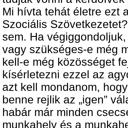
Mi hívta tehát életre ez
Szociális Szövetkezete
sem. Ha végiggondoljuk, 
vagy szükséges-e még m
kell-e még közösséget fe
kísérle­tezni ezzel az ag
azt kell mondanom, hog
benne rejlik az „igen” vála
habár már minden csecse
munkahely és a munka­he