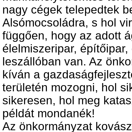
nagy cégek telepedtek b
Alsómocsoládra, s hol vi
függően, hogy az adott 
élelmiszeripar, építőipa
leszállóban van. Az önkor
kíván a gazdaságfejleszté
területén mozogni, hol s
sikeresen, hol meg katas
példát mondanék!
Az önkormányzat kovászké