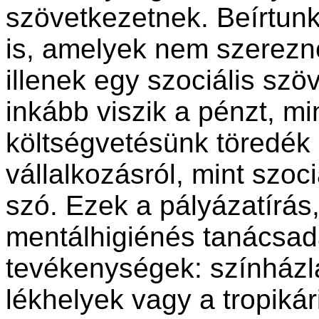
szövetkezet­nek. Beírtun
is, ame­lyek nem szerez
illenek egy szociális szö
inkább viszik a pénzt, m
költségvetésünk töredék r
vállalkozásról, mint szo­c
szó. Ezek a pályázatírás,
mentálhigiénés tanácsadás
tevékenységek: színházlá
lékhelyek vagy a tropiká