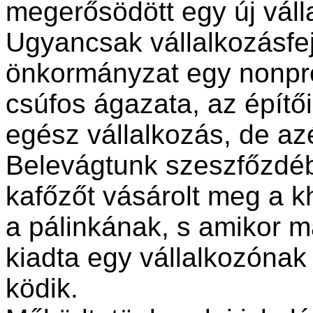
megerősödött egy új váll
Ugyancsak vállalkozásfejl
önkormányzat egy nonprof
csúfos ágazata, az építő
egész vállalkozás, de azé
Belevágtunk szeszfőzdébe
kafőzőt vásárolt meg a kht
a pálinkának, s amikor m
kiadta egy vállalkozónak
ködik.