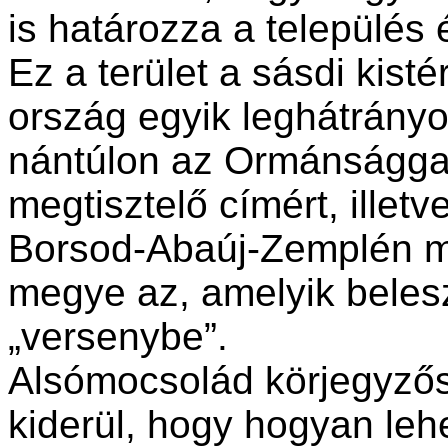
is határozza a település é
Ez a terület a sásdi kist
ország egyik leghátrányo
nántúlon az Ormánsággal
megtisztelő címért, illet
Borsod-Abaúj-Zemplén m
megye az, amelyik beles
„versenybe”.
Alsómocsolád körjegyzős
kiderül, hogy hogyan lehe