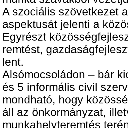
A szociális szövetkezet
aspektusát jelenti a kö
Egyrészt közösségfejles
remtést, gazdaságfejleszt
lent.
Alsómocsoládon – bár kics
és 5 informális civil szer
mondható, hogy közösség
áll az önkormányzat, illet
munkahelyte­remtés terén