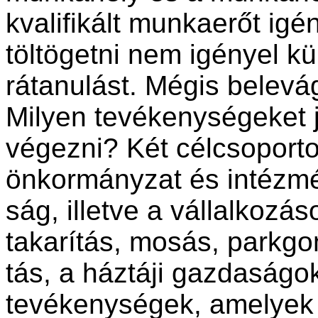
kvalifikált munkaerőt igé
töltögetni nem igényel k
rátanulást. Mégis belevá
Milyen tevékenységeket 
végezni? Két célcsoporto
önkormányzat és intézmé
ság, illetve a vállalkozá
takarítás, mosás, parkgo
tás, a háztáji gazdaság
tevé­kenységek, amelyek