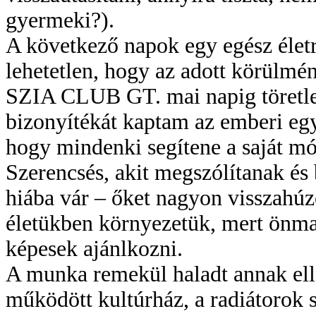
gyermeki?).
A következő napok egy egész életr
lehetetlen, hogy az adott körülmé
SZIA CLUB GT. mai napig töretl
bizonyítékát kaptam az emberi egy
hogy mindenki segítene a saját mó
Szerencsés, akit megszólítanak és b
hiába vár – őket nagyon visszahú
életükben környezetük, mert önm
képesek ajánlkozni.
A munka remekül haladt annak el
működött kultúrház, a radiátorok s