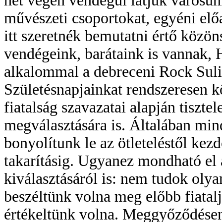
hét végén vendégül látjuk városun
művészeti csoportokat, egyéni elő
itt szeretnék bemutatni értő közön
vendégeink, barátaink is vannak, 
alkalommal a debreceni Rock Suli 
Születésnapjainkat rendszeresen k
fiatalság szavazatai alapján tisztel
megválasztására is. Általában min
bonyolítunk le az ötleteléstől kez
takarításig. Ugyanez mondható el 
kiválasztásáról is: nem tudok oly
beszéltünk volna meg előbb fiatalj
értékeltünk volna. Meggyőződésem,