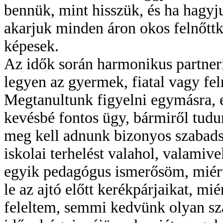
bennük, mint hisszük, és ha hagyj
akarjuk minden áron okos felnőttk
képesek.
Az idők során harmonikus partneri 
legyen az gyermek, fiatal vagy fel
Megtanultunk figyelni egymásra, 
kevésbé fontos ügy, bármiről tudu
meg kell adnunk bizonyos szabadsá
iskolai terhelést valahol, valamive
egyik pedagógus ismerősöm, miért
le az ajtó előtt kerékpárjaikat, m
feleltem, semmi kedvünk olyan szab