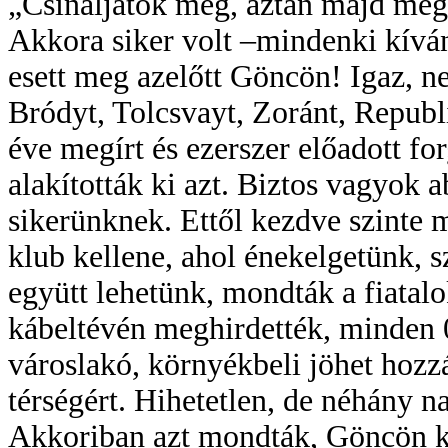
„Csináljátok meg, aztán majd meg
Akkora siker volt –mindenki kíván
esett meg azelőtt Göncön! Igaz, 
Bródyt, Tolcsvayt, Zoránt, Republ
éve megírt és ezerszer előadott fo
alakították ki azt. Biztos vagyok 
sikerünknek. Ettől kezdve szinte 
klub kellene, ahol énekelgetünk, 
együtt lehetünk, mondták a fiatal
kábeltévén meghirdették, minden 0
városlakó, környékbeli jöhet hozzá
térségért. Hihetetlen, de néhány n
Akkoriban azt mondták, Göncön ké