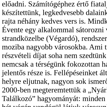
előadni. Számítógéphez értő fiatal
készítettünk, legkedvesebb dalaink
rajta néhány kedves vers is. Mind
Évente egy alkalommal sátorozni 
strandközelbe (Végardó), rendszer
moziba nagyobb városokba. Ami ta
részvételi díjat soha nem szedtün
nemcsak a térségünk fokozottan há
jelentős része is. Fellépéseinket á
helyre eljutnak, nagyon sok ismerős
2000-ben megteremtettük a „Nyárk
Találkozó” hagyományát: minden é