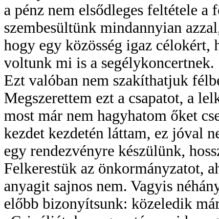
a pénz nem elsődleges feltétele a 
szembesültünk mindannyian azzal,
hogy egy közösség igaz célokért, h
voltunk mi is a segélykoncertnek.
Ezt valóban nem szakíthatjuk félb
Megszerettem ezt a csapatot, a lel
most már nem hagyhatom őket cser
kezdet kezdetén láttam, ez jóval n
egy rendezvényre készülünk, hoss
Felkerestük az önkormányzatot, ah
anyagit sajnos nem. Vagyis néhány 
előbb bizonyítsunk: közeledik márc