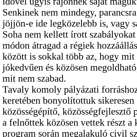
idővel úgyis rájönnek saját magukt
Senkinek nem mindegy, parancsra 
jöjjön-e ide legközelebb is, vagy 
Soha nem kellett írott szabályokat 
módon átragad a régiek hozzáállása
között is sokkal több az, hogy mit 
jókedvűen és közösen megoldható, 
mit nem szabad.
Tavaly komoly pályázati forráshoz
keretében bonyolítottuk sikeresen 
közösségépítő, közösségfejlesztő 
a felnőttek közösen vettek részt a
program során megalakuló civil sz