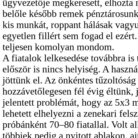
ügyvezetője megkeresett, elhozta 
belőle később remek pénztárosunk 
kis munkát, roppant hálásak vagyu
egyetlen fillért sem fogad el ezért
teljesen komolyan mondom.
A fiatalok lelkesedése továbbra is 
először is nincs helyiség. A haszn
jöttünk el. Az önkéntes tűzoltósá
hozzávetőlegesen fél évig éltünk, 
jelentett problémát, hogy az 5x3
lehetett elhelyezni a zenekari felsz
próbánként 70–80 fiatallal. Volt al
többiek pedig a nyitott ablakon, 