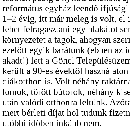
református egyház leendő ifjúsági 
1–2 évig, itt már meleg is volt, el
lehet felragasztani egy plakátot s
környezetet a tagok, ahogyan szer
ezelőtt egyik barátunk (ebben az i
akadt!) lett a Gönci Településüze
került a 90-es évektől használaton 
diákotthon is. Volt néhány raktárn
lomok, törött bútorok, néhány kis
után valódi otthonra leltünk. Azót
mert bérleti díjat hol tudunk fizet
utóbbi időben inkább nem.