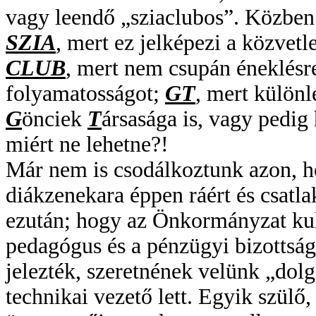
vagy leendő „sziaclubos”. Közben
SZIA
, mert ez jelképezi a közvetle
CLUB
, mert nem csupán éneklésre 
folyamatosságot;
GT
, mert különl
G
önciek
T
ársasága is, vagy ped
miért ne lehetne?!
Már nem is csodálkoztunk azon, 
diákzenekara éppen ráért és csatla
ezután; hogy az Önkormányzat kult
pedagógus és a pénzügyi bizottság 
jelezték, szeretnének velünk „dolg
technikai vezető lett. Egyik szülő