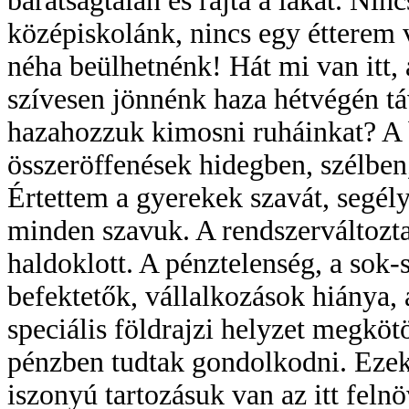
barátságtalan és rajta a lakat. Nin
középiskolánk, nincs egy étterem
néha beülhetnénk! Hát mi van itt, 
szívesen jönnénk haza hétvégén tá
hazahozzuk kimosni ruháinkat? A 
összeröffenések hidegben, szélben
Értettem a gyerekek szavát, segély
minden szavuk. A rendszerváltoztat
haldoklott. A pénztelenség, a sok
befektetők, vállalkozások hiánya,
speciális földrajzi helyzet megköt
pénzben tudtak gondolkodni. Ezek 
iszonyú tartozásuk van az itt fel