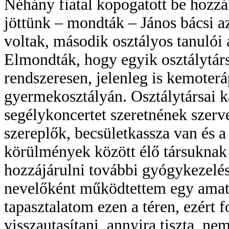
Néhány fiatal kopogatott be hozzá
jöttünk – mondták – János bácsi az
voltak, második osztályos tanuló
Elmondták, hogy egyik osztálytársu
rendszeresen, jelenleg is kemoter
gyermekosztályán. Osztálytársai 
segélykoncertet szeretnének szer
szereplők, becsületkassza van és a
körülmények között élő társuknak 
hozzájárulni további gyógykezelé
nevelőként működtettem egy amatő
tapasztalatom ezen a téren, ezért 
visszautasítani, annyira tiszta, n