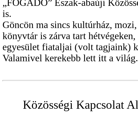
„FOGADÓ” Észak-abaúji Közösség
is.
Göncön ma sincs kultúrház, mozi, 
könyvtár is zárva tart hétvégeke
egyesület fiataljai (volt tagjaink) 
Valamivel kerekebb lett itt a világ.
Közösségi Kapcsolat Al