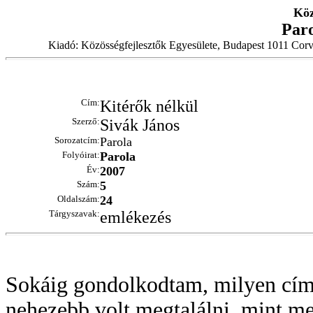
Köz
Par
Kiadó: Közösségfejlesztők Egyesülete, Budapest 1011 Corv
Cím:
Kitérők nélkül
Szerző:
Sivák János
Sorozatcím:
Parola
Folyóirat:
Parola
Év:
2007
Szám:
5
Oldalszám:
24
Tárgyszavak:
emlékezés
Sokáig gondolkodtam, milyen címe
nehezebb volt megtalálni, mint meg