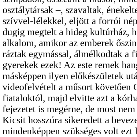
osztálytársak –, szavaltak, énekelt
szívvel-lélekkel, eljött a forrói 
dugig megtelt a hideg kultúrház, h
alkalom, amikor az emberek őszinte
ráztak egymással, álmélkodtak a f
gyerekek ezek! Az este remek hangu
másképpen ilyen előkészületek utá
videofelvételt a műsort követően 
fiataloktól, majd elvitte azt a kór
fejezetet is megérne, de most ne
Kicsit hosszúra sikeredett a beve
mindenképpen szükséges volt ezt 