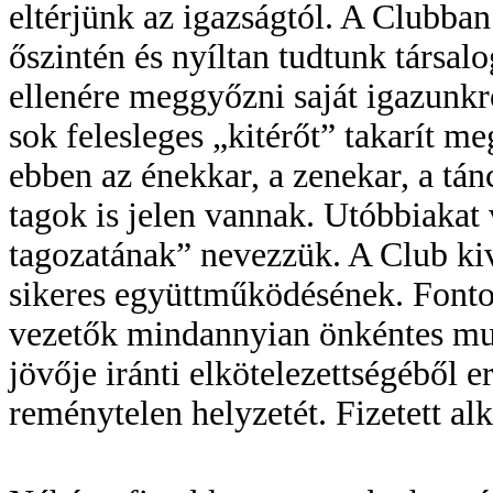
eltérjünk az igazságtól. A Clubban 
őszintén és nyíltan tudtunk társal
ellenére meggyőzni saját igazunkró
sok felesleges „kitérőt” takarít 
ebben az énekkar, a zenekar, a tánc
tagok is jelen vannak. Utóbbiak
tagozatának” nevezzük. A Club kiv
sikeres együttműködésének. Fonto
vezetők mindannyian önkéntes mun
jövője iránti elkötelezettségéből e
reménytelen helyzetét. Fizetett al