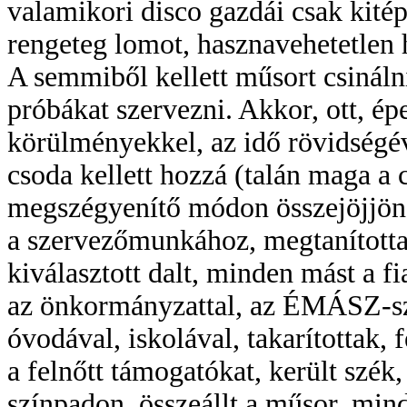
valamikori disco gazdái csak kitép
rengeteg lomot, hasznavehetetlen 
A semmiből kellett műsort csinálni
próbákat szervezni. Akkor, ott, ép
körülményekkel, az idő rövidségéve
csoda kellett hozzá (talán maga a 
megszégyenítő módon összejöjjön
a szervezőmunkához, megtanítottam
kiválasztott dalt, minden mást a fi
az önkormányzattal, az ÉMÁSZ-sza
óvodával, iskolával, takarítottak, 
a felnőtt támogatókat, került szék,
színpadon, összeállt a műsor, minde