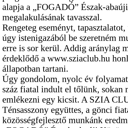
alapja a „FOGADÓ” Észak-abaúji 
megalakulásának tavasszal.
Rengeteg eseményt, tapasztalatot, 
úgy istenigazából be szeretném 
erre is sor kerül. Addig aránylag 
érdeklődő a www.sziaclub.hu honl
állapotban tartani.
Úgy gondolom, nyolc év folyamat
száz fiatal indult el tőlünk, sokan
emlékezni egy kicsit. A SZIA CLU
Ténsasszony együttes, a gönci fiat
közösségfejlesztő munkánk eredm