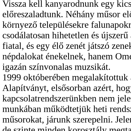
Vissza kell kanyarodnunk egy kics
előreszaladtunk. Néhány műsor el
környező településekre falunapokr
csodálatosan hihetetlen és újszerű
fiatal, és egy élő zenét játszó zen
népdalokat énekelnek, hanem Omeg
igazán színvonalas muzsikát.
1999 októberében megalakított
Alapítványt, elsősorban azért, h
kapcsolatrendszerünkben nem jelent
munkában működtetjük heti rendsze
műsorokat, járunk szerepelni. Jel
de szinte minden korosztály megta