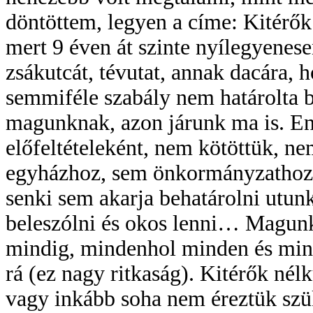
döntöttem, legyen a címe: Kitérők 
mert 9 éven át szinte nyílegyenes
zsákutcát, tévutat, annak dacára,
semmiféle szabály nem határolta b
magunknak, azon járunk ma is. E
előfeltételeként, nem kötöttük, 
egyházhoz, sem önkormányzathoz, 
senki sem akarja behatárolni utu
beleszólni és okos lenni… Magunkt
mindig, mindenhol minden és minde
rá (ez nagy ritkaság). Kitérők nél
vagy inkább soha nem éreztük szü