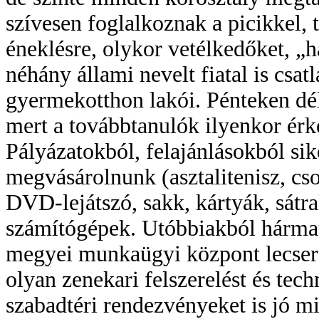
szívesen foglalkoznak a picikkel, 
éneklésre, olykor vetélkedőket, „
néhány állami nevelt fiatal is csat
gyermekotthon lakói. Pénteken dé
mert a továbbtanulók ilyenkor ér
Pályázatokból, felajánlásokból sik
megvásárolnunk (asztalitenisz, cso
DVD-lejátszó, sakk, kártyák, sátra
számítógépek. Utóbbiakból hármat
megyei munkaügyi központ lecseré
olyan zenekari felszerelést és tech
szabadtéri rendezvényeket is jó m