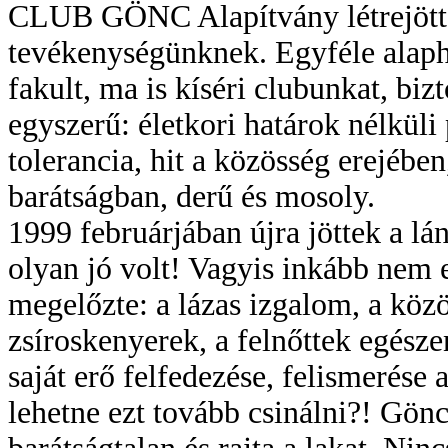
CLUB GÖNC Alapítvány létrejötté
tevékenységünknek. Egyféle alapha
fakult, ma is kíséri clubunkat, biz
egyszerű: életkori határok nélküli p
tolerancia, hit a közösség erejébe
barátságban, derű és mosoly.
1999 februárjában újra jöttek a lá
olyan jó volt! Vagyis inkább nem 
megelőzte: a lázas izgalom, a közö
zsíroskenyerek, a felnőttek egész
saját erő felfedezése, felismerése
lehetne ezt tovább csinálni?! Gön