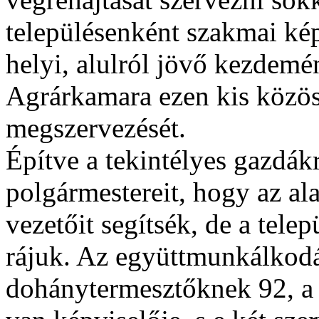
településenként szakmai ké
helyi, alulról jövő kezdemé
Agrárkamara ezen kis közöss
megszervezését.
Építve a tekintélyes gazdákr
polgármestereit, hogy az al
vezetőit segítsék, de a tele
rájuk. Az együttmunkálkod
dohánytermesztőknek 92, a 