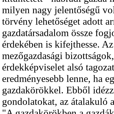
milyen nagy jelentőségű vol
törvény lehetőséget adott ar
gazdatársadalom össze fogjo
érdekében is kifejthesse. A
mezőgazdasági bizottságok
érdekképviselet alsó tago
eredményesebb lenne, ha e
gazdakörökkel. Ebből idéz
gondolatokat, az átalakuló 
"A gazdakörökben a gazdák