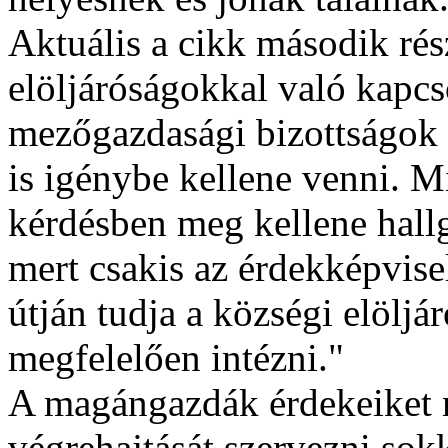
Aktuális a cikk második rés
elöljáróságokkal való kapcso
mezőgazdasági bizottságok
is igénybe kellene venni. 
kérdésben meg kellene hallg
mert csakis az érdekképvis
útján tudja a községi elöljá
megfelelően intézni."
A magángazdák érdekeiket m
végrehajtását szervezni sok