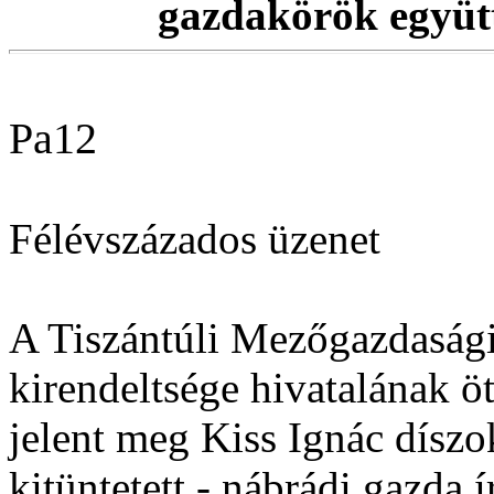
gazdakörök együt
Pa12
Félévszázados üzenet
A Tiszántúli Mezőgazdaság
kirendeltsége hivatalának ö
jelent meg Kiss Ignác díszo
kitüntetett - nábrádi gazda í