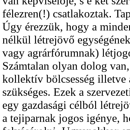
van képviselője, s e két sz
félezren(!) csatlakoztak. T
Úgy érezzük, hogy a minde
nélkül létrejövő egységéne
vagy agrárfórumnak) létjog
Számtalan olyan dolog van
kollektív bölcsesség illetv
szükséges. Ezek a szervezet
egy gazdasági célból létrej
a tejiparnak jogos igénye, 