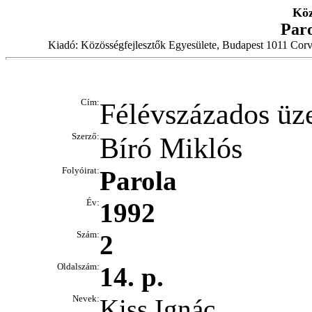
Köz
Par
Kiadó: Közösségfejlesztők Egyesülete, Budapest 1011 Corv
Cím:
Félévszázados üz
Szerző:
Bíró Miklós
Folyóirat:
Parola
Év:
1992
Szám:
2
Oldalszám:
14. p.
Nevek:
Kiss Ignác