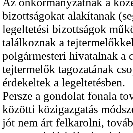
Az önkormányzatnak a közel
bizottságokat alakítanak (s
legeltetési bizottságok műkö
találkoznak a tejtermelőkke
polgármesteri hivatalnak a 
tejtermelők tagozatának cs
érdekeltek a legeltetésben.
Persze a gondolat fonala to
közötti közigazgatás módsze
jót nem árt felkarolni, továb