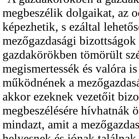
megbeszélik dolgaikat, az 
képezhetik, s ezáltal lehető
mezőgazdasági bizottságok 
gazdakörökben tömörült szé
megismertessék és valóra is 
működnének a mezőgazdaság
akkor ezeknek vezetőit biz
megbeszélésére hívhatnák ö
mindazt, amit a mezőgazdas
helyesnek és jónak találnak