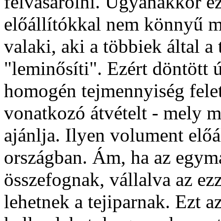
felvásárolni. Ugyanakkor ezt
előállítókkal nem könnyű m
valaki, aki a többiek által a 
"leminősíti". Ezért döntött 
homogén tejmennyiség feletti
vonatkozó átvételt - mely 
ajánlja. Ilyen volument előá
országban. Ám, ha az egymá
összefognak, vállalva az ezze
lehetnek a tejiparnak. Ezt a