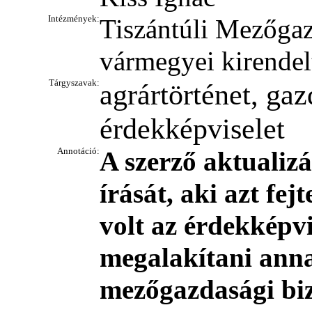
Intézmények:
Tiszántúli Mezőga
vármegyei kirendel
Tárgyszavak:
agrártörténet, ga
érdekképviselet
Annotáció:
A szerző aktualiz
írását, aki azt fej
volt az érdekképvi
megalakítani anna
mezőgazdasági biz