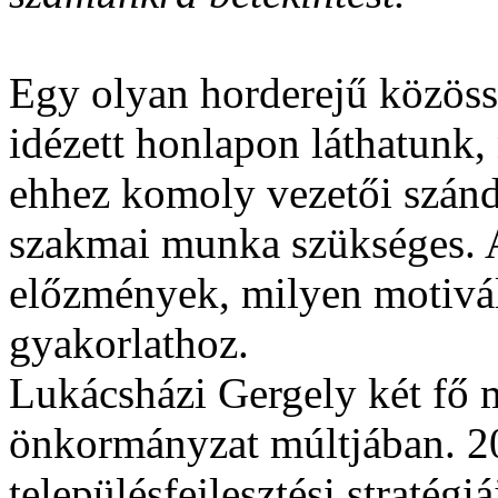
Egy olyan horderejű közössé
idézett honlapon láthatunk,
ehhez komoly vezetői szándé
szakmai munka szükséges. A
előzmények, milyen motivál
gyakorlathoz.
Lukácsházi Gergely két fő
önkormányzat múltjában. 20
településfejlesztési stratégi