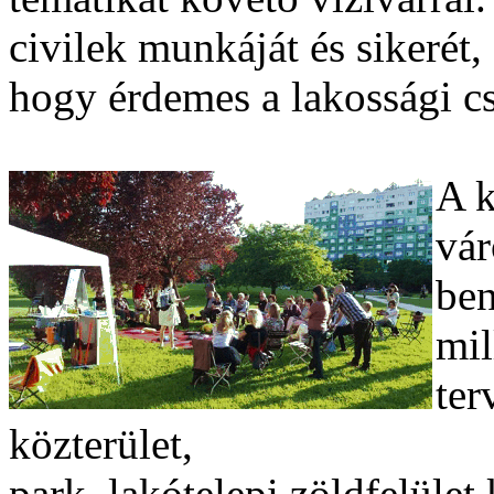
civilek munkáját és sikerét
hogy érdemes a lakossági c
A k
vár
be
mil
ter
közterület,
park, lakótelepi zöldfelület