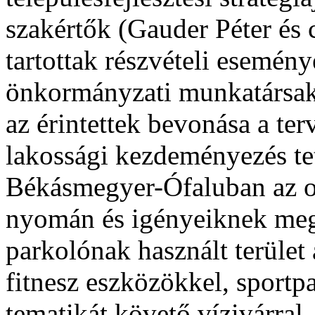
szakértők (Gauder Péter és
tartottak részvételi esemé
önkormányzati munkatársaka
az érintettek bevonása a te
lakossági kezdeményezés tett
Békásmegyer-Ófaluban az ot
nyomán és igényeiknek meg
parkolónak használt terület a
fitnesz eszközökkel, sportpa
tematikát követő vízivárral