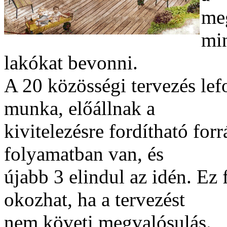
me
min
lakókat bevonni.
A 20 közösségi tervezés lefo
munka, előállnak a
kivitelezésre fordítható forr
folyamatban van, és
újabb 3 elindul az idén. Ez 
okozhat, ha a tervezést
nem követi megvalósulás.