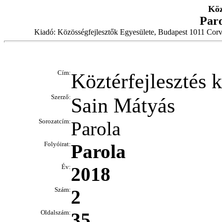
Köz
Par
Kiadó: Közösségfejlesztők Egyesülete, Budapest 1011 Corv
Cím:
Köztérfejlesztés 
Szerző:
Sain Mátyás
Sorozatcím:
Parola
Folyóirat:
Parola
Év:
2018
Szám:
2
Oldalszám:
35