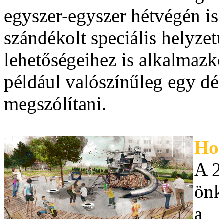
egyszer-egyszer hétvégén is
szándékolt speciális helyze
lehetőségeihez is alkalmazk
például valószínűleg egy dél
megszólítani.
Ho
A 2
ön
a