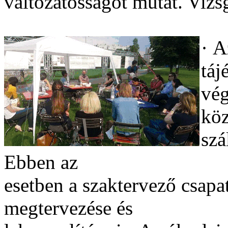
változatosságot mutat. Vizs
·
A
táj
vég
köz
szá
Ebben az
esetben a szaktervező csapat
megtervezése és