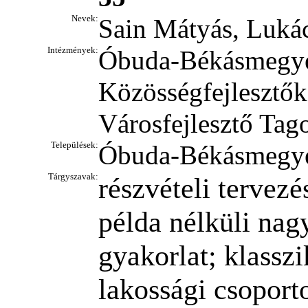
Nevek:
Sain Mátyás, Lukác
Intézmények:
Óbuda-Békásmegyer 
Közösségfejlesztők
Városfejlesztő Tag
Települések:
Óbuda-Békásmegye
Tárgyszavak:
részvételi tervez
példa nélküli nag
gyakorlat; klassz
lakossági csoport