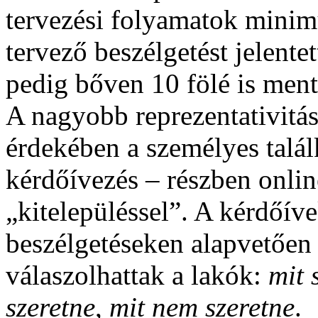
tervezési folyamatok minim
tervező beszélgetést jelente
pedig bőven 10 fölé is men
A nagyobb reprezentativitás
érdekében a személyes talá
kérdőívezés – részben onlin
„kitelepüléssel”. A kérdőíve
beszélgetéseken alapvetően 
válaszolhattak a lakók:
mit 
szeretne
,
mit nem szeretne
.