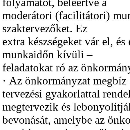
folyamatot, beleértve a
moderátori (facilitátori) m
szaktervezőket. Ez
extra készségeket vár el, és
munkaidőn kívüli –
feladatokat ró az önkormán
·
Az önkormányzat megbíz eg
tervezési gyakorlattal rend
megtervezik és lebonyolítják
bevonását, amelybe az önko