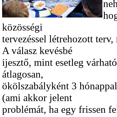
neh
hog
közösségi
tervezéssel létrehozott terv
A válasz kevésbé
ijesztő, mint esetleg várhat
átlagosan,
ökölszabályként 3 hónappal 
(ami akkor jelent
problémát, ha egy frissen f