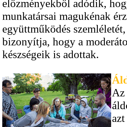
előzményekből adódik, hogy
munkatársai magukénak érzi
együttműködés szemléletét
bizonyítja, hogy a moderát
készségeik is adottak.
Ál
Az 
áld
azt