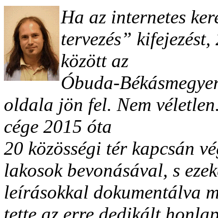
Ha az internetes ker
tervezés” kifejezést,
között az
Óbuda-Békásmegyer V
oldala jön fel. Nem véletlen
cége 2015 óta
20 közösségi tér kapcsán vég
lakosok bevonásával, s ezeke
leírásokkal dokumentálva 
tette az
erre dedikált honla