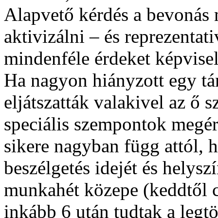
Alapvető kérdés a bevonás 
aktivizálni – és reprezentati
mindenféle érdeket képvisel
Ha nagyon hiányzott egy tár
eljátszatták valakivel az ő s
speciális szempontok megért
sikere nagyban függ attól, 
beszélgetés idejét és helysz
munkahét közepe (keddtől c
inkább 6 után tudtak a legt