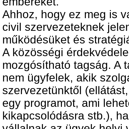
embereket.
Ahhoz, hogy ez meg is v
civil szervezeteknek jele
működésüket és stratégiá
A közösségi érdekvédelem
mozgósítható tagság. A t
nem ügyfelek, akik szolg
szervezetünktől (ellátást
egy programot, ami lehet
kikapcsolódásra stb.), h
vállalnak az ügyek helyi