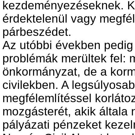
kezdeményezéseknek. Kit
érdektelenül vagy megféle
párbeszédet.
Az utóbbi években pedig
problémák merültek fel:
önkormányzat, de a kormán
civilekben. A legsúlyosab
megfélemlítéssel korláto
mozgásterét, akik általa 
pályázati pénzeket keze