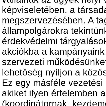
képviseletében, a társad
megszervezésében. A tag
állampolgárokra tekintün
érdekvédelmi tárgyaláso
akciókba a kampányaink 
szervezeti működésünket i
lehetőség nyíljon a közö
Ez egy másféle vezetési m
akiket ilyen értelemben
(koordinátornak, kezdem