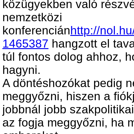
közügyekben való részvét
nemzetközi
konferencián
http://nol.h
1465387
hangzott el tav
túl fontos dolog ahhoz, 
hagyni.
A döntéshozókat pedig n
meggyőzni, hiszen a fiók
jobbnál jobb szakpolitikai
az fogja meggyőzni, ha 