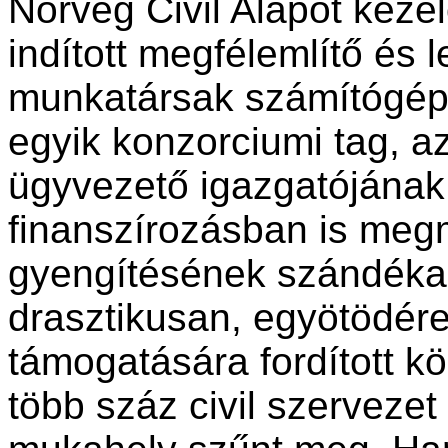
Norvég Civil Alapot kezel
indított megfélemlítő és 
munkatársak számítógépe
egyik konzorciumi tag, a
ügyvezető igazgatójának 
finanszírozásban is megm
gyengítésének szándéka. 
drasztikusan, egyötödére 
támogatására fordított k
több száz civil szervezet