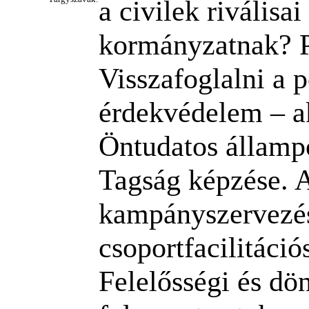
a civilek rivális
kormányzatnak? Po
Visszafoglalni a p
érdekvédelem – ak
Öntudatos államp
Tagság képzése. A
kampányszervezési
csoportfacilitáció
Felelősségi és dö