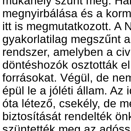
mukahely szűnt meg. Har
megnyirbálása és a kormá
itt is megmutatkozott. A 
gyakorlatilag megszűnt a
rendszer, amelyben a civil
döntéshozók osztották el
forrásokat. Végül, de ne
épül le a jóléti állam. Az
óta létező, csekély, de mé
biztosítását rendelték ö
szüntették meg az adóssá