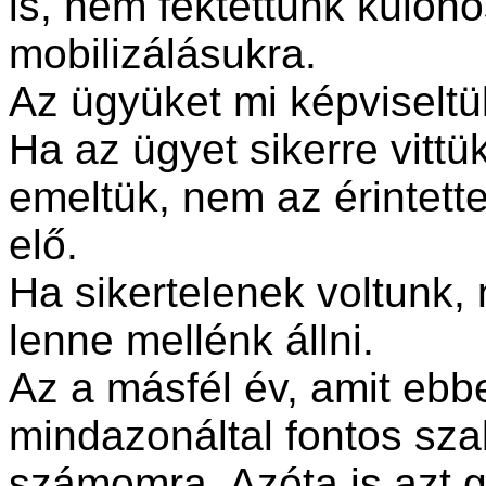
is, nem fektettünk külö
mobilizálásukra.
Az ügyüket mi képviseltü
Ha az ügyet sikerre vittü
emeltük, nem az érintett
elő.
Ha sikertelenek voltunk,
lenne mellénk állni.
Az a másfél év, amit ebb
mindazonáltal fontos szak
számomra. Azóta is azt 