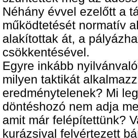
Néhány évvel ezelőtt a t
működtetését normatív al
alakítottak át, a pályázh
csökkentésével.
Egyre inkább nyilvánvaló
milyen taktikát alkalma
eredménytelenek? Mi leg
döntéshozó nem adja meg
amit már felépítettünk? V
kurázsival felvértezett b