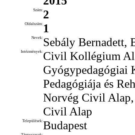
2015
Szám:
2
Oldalszám:
1
Nevek:
Sebály Bernadett, 
Intézmények:
Civil Kollégium A
Gyógypedagógiai K
Pedagógiája és Reha
Norvég Civil Alap,
Civil Alap
Települések:
Budapest
Tárgyszavak: