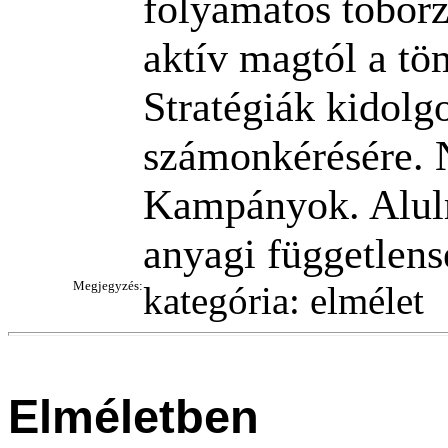
folyamatos toborz
aktív magtól a tö
Stratégiák kidolg
számonkérésére. 
Kampányok. Alulr
anyagi független
Megjegyzés:
kategória: elmélet
Elméletben