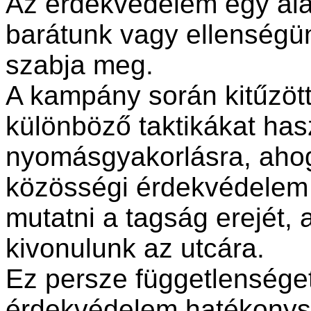
Az érdekvédelem egy ala
barátunk vagy ellenségün
szabja meg.
A kampány során kitűzöt
különböző taktikákat has
nyomásgyakorlásra, ahog
közösségi érdekvédelem 
mutatni a tagság erejét, 
kivonulunk az utcára.
Ez persze függetlensége
érdekvédelem hatékonys