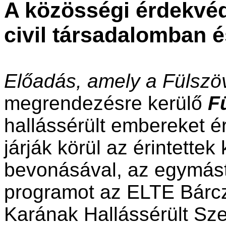
A közösségi érdekvé
civil társadalomban 
Előadás, amely a Fülszö
megrendezésre kerülő
F
hallássérült embereket é
járják körül az érintett
bevonásával, az egymást
programot az ELTE Bárc
Karának Hallássérült Sz