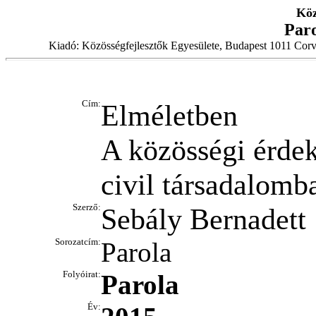
Köz
Par
Kiadó: Közösségfejlesztők Egyesülete, Budapest 1011 Corv
Cím:
Elméletben
A közösségi érde
civil társadalomb
Szerző:
Sebály Bernadett
Sorozatcím:
Parola
Folyóirat:
Parola
Év: