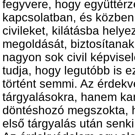
fegyvere, hogy együttérz
kapcsolatban, és közben 
civileket, kilátásba helye
megoldását, biztosítanak
nagyon sok civil képvise
tudja, hogy legutóbb is 
történt semmi. Az érdekv
tárgyalásokra, hanem ka
döntéshozó megszokta, h
első tárgyalás után senk