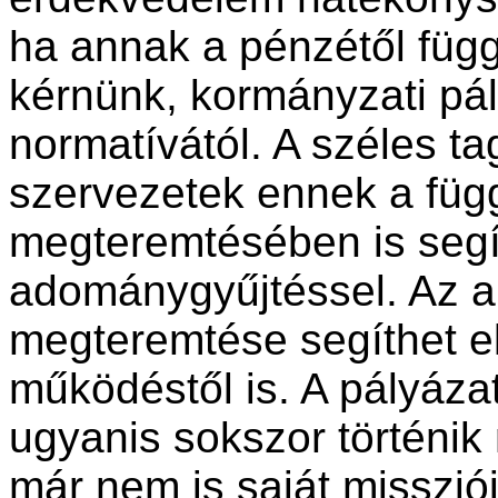
ha annak a pénzétől függ
kérnünk, kormányzati pál
normatívától. A széles ta
szervezetek ennek a füg
megteremtésében is segít
adománygyűjtéssel. Az a
megteremtése segíthet e
működéstől is. A pályázat
ugyanis sokszor történik 
már nem is saját missziój