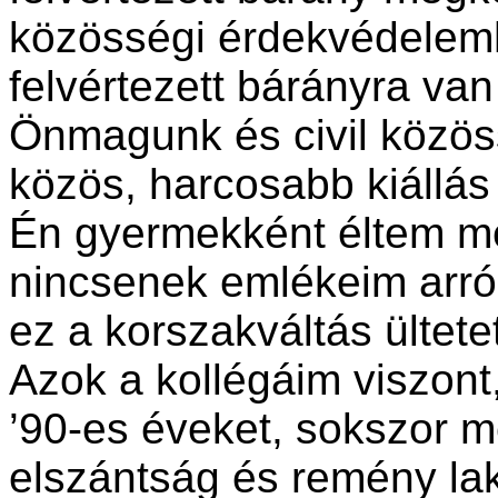
közösségi érdekvédelemhe
felvértezett bárányra va
Önmagunk és civil közös
közös, harcosabb kiállás
Én gyermekként éltem me
nincsenek emlékeim arról 
ez a korszakváltás ültete
Azok a kollégáim viszont, a
’90-es éveket, sokszor m
elszántság és remény la