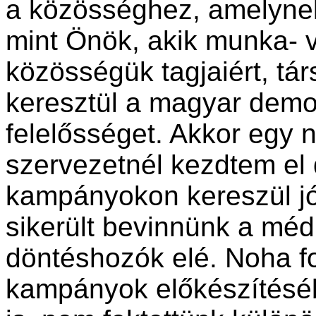
a közösséghez, amelynek
mint Önök, akik munka- 
közösségük tagjaiért, tá
keresztül a magyar demok
felelősséget. Akkor egy 
szervezetnél kezdtem el 
kampányokon kereszül jó
sikerült bevinnünk a médi
döntéshozók elé. Noha f
kampányok előkészítéséb