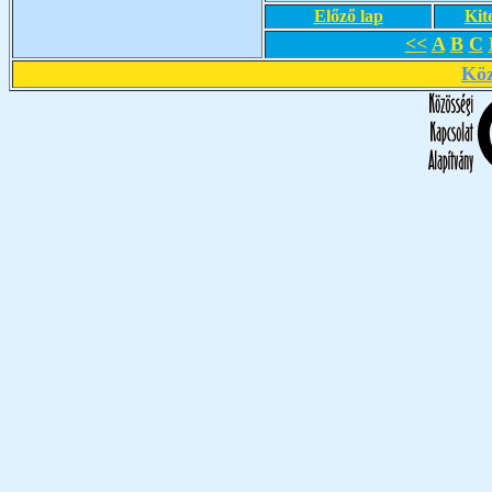
Előző lap
Kit
<<
A
B
C
Köz