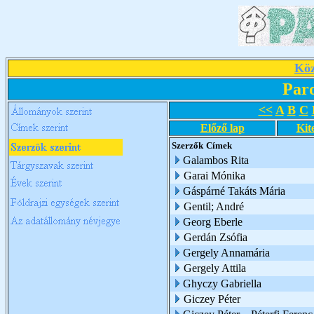
Köz
Par
<<
A
B
C
Előző lap
Kit
Szerzők
Címek
Galambos Rita
Garai Mónika
Gáspárné Takáts Mária
Gentil; André
Georg Eberle
Gerdán Zsófia
Gergely Annamária
Gergely Attila
Ghyczy Gabriella
Giczey Péter