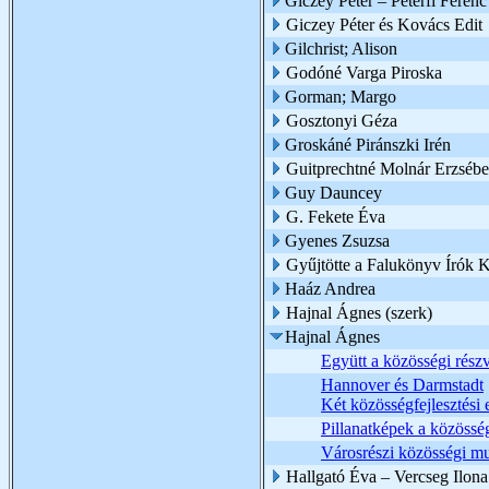
Giczey Péter – Péterfi Ferenc
Giczey Péter és Kovács Edit
Gilchrist; Alison
Godóné Varga Piroska
Gorman; Margo
Gosztonyi Géza
Groskáné Piránszki Irén
Guitprechtné Molnár Erzsébe
Guy Dauncey
G. Fekete Éva
Gyenes Zsuzsa
Gyűjtötte a Falukönyv Írók 
Haáz Andrea
Hajnal Ágnes (szerk)
Hajnal Ágnes
Együtt a közösségi részvé
Hannover és Darmstadt
Két közösségfejlesztési
Pillanatképek a közössé
Városrészi közösségi m
Hallgató Éva – Vercseg Ilona