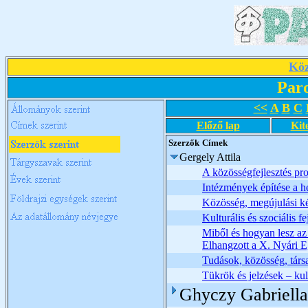
Köz
Par
<<
A
B
C
Előző lap
Kit
Szerzők
Címek
Gergely Attila
A közösségfejlesztés pr
Intézmények építése a h
Közösség, megújulási ké
Kulturális és szociális f
Miből és hogyan lesz az
Elhangzott a X. Nyári E
Tudások, közösség, tár
Tükrök és jelzések – kul
Ghyczy Gabriella