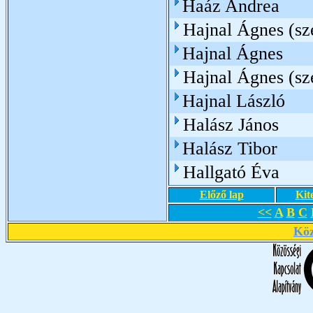
Haáz Andrea
Hajnal Ágnes (sz
Hajnal Ágnes
Hajnal Ágnes (sz
Hajnal László
Halász János
Halász Tibor
Hallgató Éva
Előző lap
Kit
<<
A
B
C
Köz