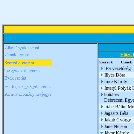
Előző 
Szerzők
Címek
IFS vezetőség
Illyés Dóra
Imre Károly
Interjú Polyák 
irattáros
Debreceni Egy
írták: Bálint M
Jagasits Béla
Jakab György
Jane Nelson
Jávor Károly