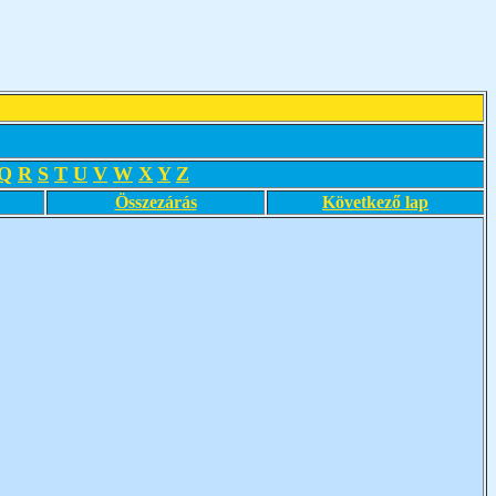
Q
R
S
T
U
V
W
X
Y
Z
Összezárás
Következő lap