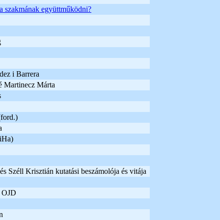
 a szakmának együttműködni?
g
dez i Barrera
 Martinecz Márta
s
ford.)
a
KiHa)
és Széll Krisztián kutatási beszámolója és vitája
n OJD
n