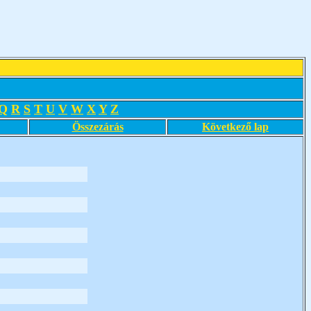
Q
R
S
T
U
V
W
X
Y
Z
Összezárás
Következő lap