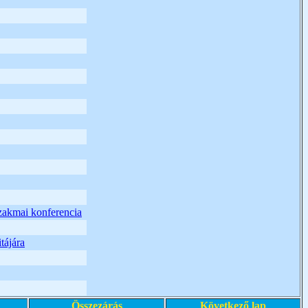
szakmai konferencia
tájára
Összezárás
Következő lap