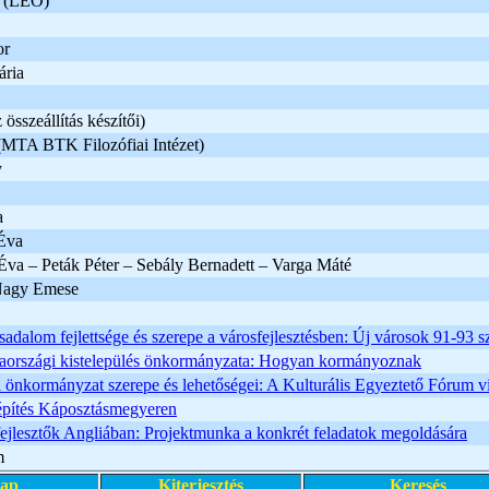
a (LEO)
or
ria
összeállítás készítői)
MTA BTK Filozófiai Intézet)
y
a
Éva
va – Peták Péter – Sebály Bernadett – Varga Máté
Nagy Emese
rsadalom fejlettsége és szerepe a városfejlesztésben: Új városok 91-93 
iaországi kistelepülés önkormányzata: Hogyan kormányoznak
 önkormányzat szerepe és lehetőségei: A Kulturális Egyeztető Fórum vi
pítés Káposztásmegyeren
jlesztők Angliában: Projektmunka a konkrét feladatok megoldására
m
lap
Kiterjesztés
Keresés