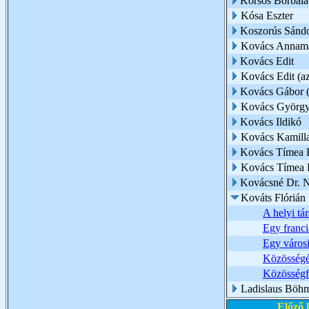
Korsós Borbál
Kósa Eszter
Koszorús Sánd
Kovács Annamá
Kovács Edit
Kovács Edit (az 
Kovács Gábor (
Kovács Györg
Kovács Ildikó
Kovács Kamill
Kovács Tímea 
Kovács Tímea É
Kovácsné Dr. 
Kováts Flórián
A helyi tá
Egy franc
Egy városi
Közösségé
Közösségfe
Ladislaus Böh
Előző 