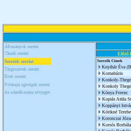
Előző 
Szerzők
Címek
Knyihár Éva (
Komabázis
Konkoly-Thege 
Konkoly Thege
Kónya Ferenc
Kopiás Attila S
Koppányi Istvá
Kórikné Terebe
Koronczai Józs
Korsós Borbála