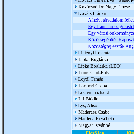
Kovács Tímea Éva – Peták Pé
Kovácsné Dr. Nagy Emese
Kováts Flórián
A helyi társadalom fejle
Egy franciaországi kis
Egy városi önkormányzat
Közösségépítés Káposz
Közösségfejlesztők Angl
Lintényi Levente
Lipka Boglárka
Lipka Boglárka (LEO)
Louis Caul-Futy
Loydl Tamás
Lőrinczi Csaba
Lucien Trichaud
L.J.Biddle
Lys; Alison
Madarász Csaba
Madlena Erzsébet dr.
Magyar Istvánné
Előző lap
Kit