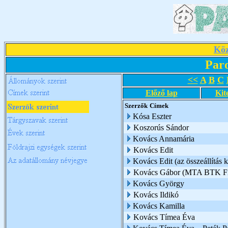
Köz
Par
<<
A
B
C
Előző lap
Kit
Szerzők
Címek
Kósa Eszter
Koszorús Sándor
Kovács Annamária
Kovács Edit
Kovács Edit (az összeállítás k
Kovács Gábor (MTA BTK Filo
Kovács György
Kovács Ildikó
Kovács Kamilla
Kovács Tímea Éva