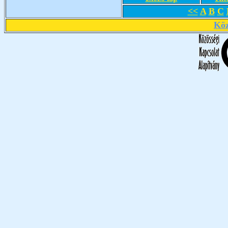
<<
A
B
C
Köz