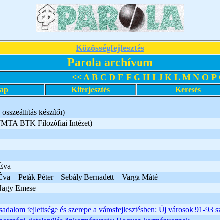
Közösségfejlesztés
Parola archívum
<<
A
B
C
D
E
F
G
H
I
J
K
L
M
N
O
P
lap
Kiterjesztés
Keresés
összeállítás készítői)
MTA BTK Filozófiai Intézet)
y
a
Éva
va – Peták Péter – Sebály Bernadett – Varga Máté
Nagy Emese
rsadalom fejlettsége és szerepe a városfejlesztésben: Új városok 91-93 