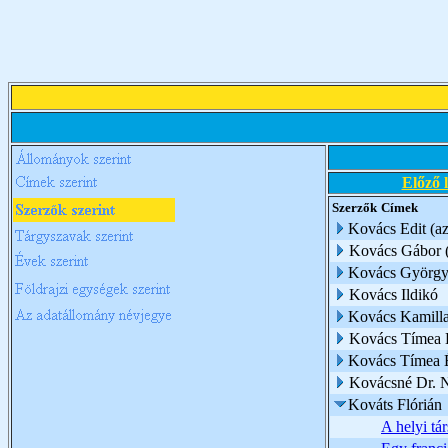
Előző 
Szerzők
Címek
Kovács Edit (az 
Kovács Gábor (
Kovács Györg
Kovács Ildikó
Kovács Kamill
Kovács Tímea 
Kovács Tímea É
Kovácsné Dr. 
Kováts Flórián
A helyi tá