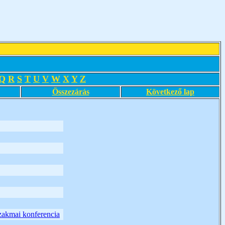
Q
R
S
T
U
V
W
X
Y
Z
Összezárás
Következő lap
szakmai konferencia