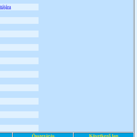
tájára
Összezárás
Következő lap