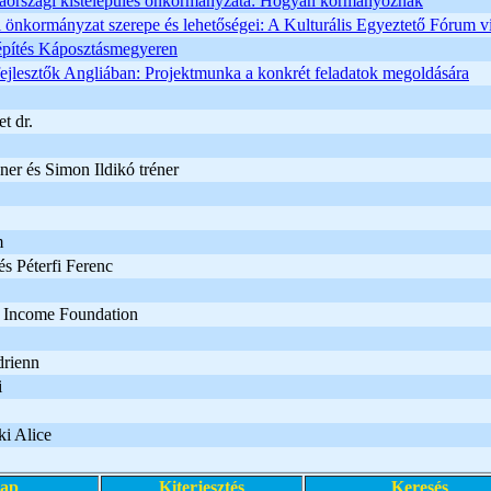
iaországi kistelepülés önkormányzata: Hogyan kormányoznak
 önkormányzat szerepe és lehetőségei: A Kulturális Egyeztető Fórum vi
pítés Káposztásmegyeren
jlesztők Angliában: Projektmunka a konkrét feladatok megoldására
t dr.
er és Simon Ildikó tréner
m
s Péterfi Ferenc
 Income Foundation
drienn
i
i Alice
lap
Kiterjesztés
Keresés