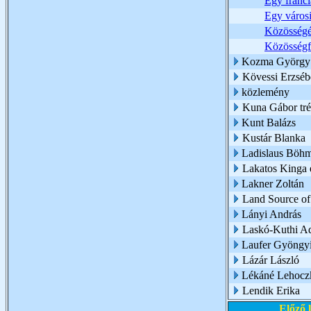
Egy franc
Egy városi
Közösségé
Közösségfe
Kozma György
Kövessi Erzsébe
közlemény
Kuna Gábor trén
Kunt Balázs
Kustár Blanka
Ladislaus Böh
Lakatos Kinga é
Lakner Zoltán
Land Source of
Lányi András
Laskó-Kuthi A
Laufer Gyöngy
Lázár László
Lékáné Lehoczk
Lendik Erika
Előző 