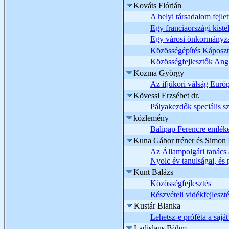
Kováts Flórián
A helyi társadalom fejle
Egy franciaországi kis
Egy városi önkormányzat
Közösségépítés Káposz
Közösségfejlesztők Angl
Kozma György
Az ifjúkori válság Euró
Kövessi Erzsébet dr.
Pályakezdők speciális 
közlemény
Balipap Ferencre emlék
Kuna Gábor tréner és Simon I
Az Állampolgári tanács 
Nyolc év tanulságai, és p
Kunt Balázs
Közösségfejlesztés
Részvételi vidékfejlesz
Kustár Blanka
Lehetsz-e próféta a saj
Ladislaus Böhm