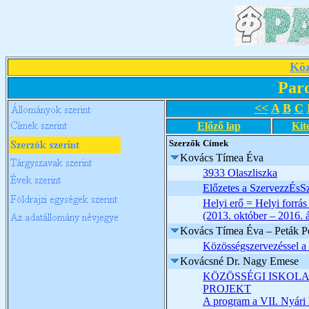
Köz
Par
<<
A
B
C
Előző lap
Kit
Szerzők
Címek
Kovács Tímea Éva
3933 Olaszliszka
Előzetes a SzervezzÉsS
Helyi erő = Helyi forrá
(2013. október – 2016. 
Kovács Tímea Éva – Peták Pé
Közösségszervezéssel a s
Kovácsné Dr. Nagy Emese
KÖZÖSSÉGI ISKOL
PROJEKT
A program a VII. Nyári