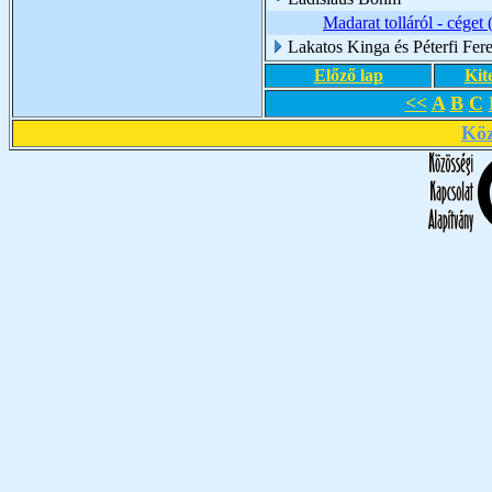
Madarat tolláról - céget
Lakatos Kinga és Péterfi Fer
Előző lap
Kit
<<
A
B
C
Köz