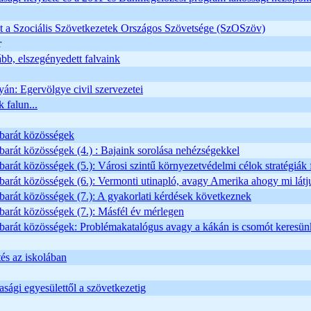
t a Szociális Szövetkezetek Országos Szövetsége (SzOSzöv)
r
bb, elszegényedett falvaink
lyán: Egervölgye civil szervezetei
 falun...
barát közösségek
arát közösségek (4.) : Bajaink sorolása nehézségekkel
arát közösségek (5.): Városi szintű környezetvédelmi célok stratégiák fe
arát közösségek (6.): Vermonti utinapló, avagy Amerika ahogy mi látj
arát közösségek (7.): A gyakorlati kérdések következnek
arát közösségek (7.): Másfél év mérlegen
barát közösségek: Problémakatalógus avagy a kákán is csomót keresün
és az iskolában
ági egyesülettől a szövetkezetig