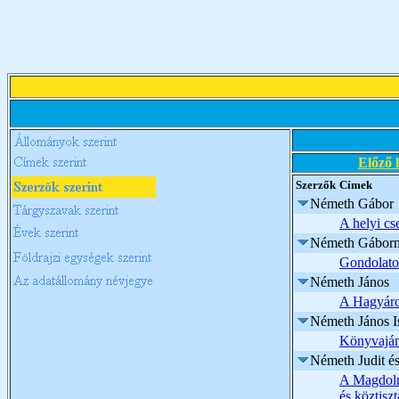
Előző 
Szerzők
Címek
Németh Gábor
A helyi cs
Németh Gábor
Gondolato
Németh János
A Hagyáro
Németh János I
Könyvajánl
Németh Judit é
A Magdoln
és köztisz