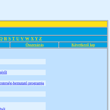
Q
R
S
T
U
V
W
X
Y
Z
Összezárás
Következő lap
géről
esterség-bemutató programja
tból