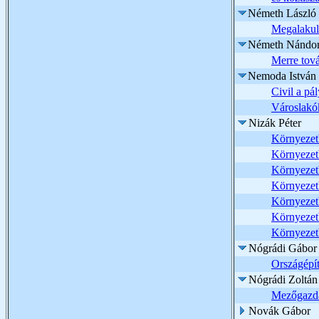
Németh László
Megalakul
Németh Nándo
Merre tová
Nemoda István
Civil a pá
Városlakók
Nizák Péter
Környezet
Környezetb
Környezetb
Környezetb
Környezetb
Környezetb
Környezet
Nógrádi Gábor
Országépít
Nógrádi Zoltán
Mezőgazdas
Novák Gábor