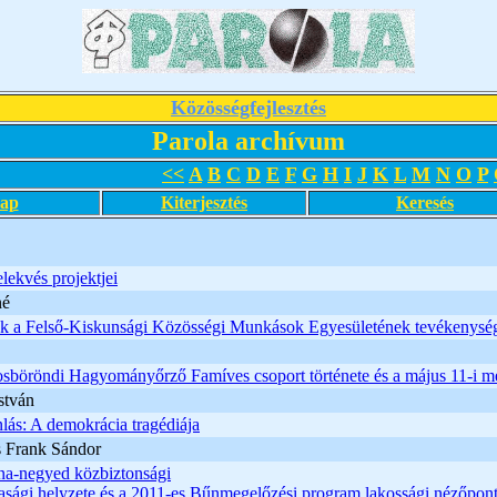
Közösségfejlesztés
Parola archívum
<<
A
B
C
D
E
F
G
H
I
J
K
L
M
N
O
P
lap
Kiterjesztés
Keresés
elekvés projektjei
né
k a Felső-Kiskunsági Közösségi Munkások Egyesületének tevékenysé
sböröndi Hagyományőrző Famíves csoport története és a május 11-i m
stván
ás: A demokrácia tragédiája
s Frank Sándor
a-negyed közbiztonsági
tasági helyzete és a 2011-es Bűnmegelőzési program lakossági nézőpon