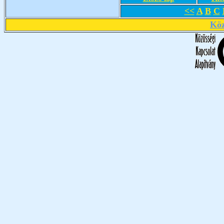
<<
A
B
C
Köz