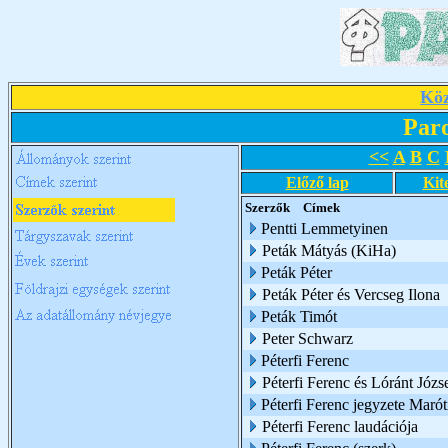
Köz
Par
<<
A
B
C
Előző lap
Kit
Szerzők
Címek
Pentti Lemmetyinen
Peták Mátyás (KiHa)
Peták Péter
Peták Péter és Vercseg Ilona
Peták Timót
Peter Schwarz
Péterfi Ferenc
Péterfi Ferenc és Lóránt Józs
Péterfi Ferenc jegyzete Marót
Péterfi Ferenc laudációja