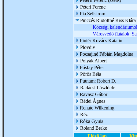
Péterfi Ferenc (szerk)
Péteri Ferenc
Pia Sellstrom
Pinczés Rudolfné Kiss Klára
Községi kalendáriumo
Városvédő fiatalok: S
Pintér Kovács Katalin
Plovdiv
Pocsajiné Fábián Magdolna
Polyák Albert
Pósfay Péter
Pörös Béla
Putnam; Robert D.
Radácsi László dr.
Ravasz Gábor
Rédei Ágnes
Renate Wilkening
Réz
Róka Gyula
Roland Brake
Előző lap
Kit