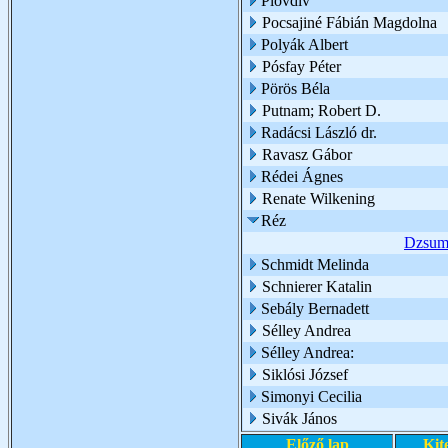
Plovdiv
Pocsajiné Fábián Magdolna
Polyák Albert
Pósfay Péter
Pörös Béla
Putnam; Robert D.
Radácsi László dr.
Ravasz Gábor
Rédei Ágnes
Renate Wilkening
Réz
Dzsum
Schmidt Melinda
Schnierer Katalin
Sebály Bernadett
Sélley Andrea
Sélley Andrea:
Siklósi József
Simonyi Cecilia
Sivák János
Előző lap
Kit