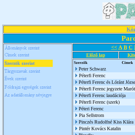
Köz
Par
<<
A
B
C
Előző lap
Kit
Szerzők
Címek
Peter Schwarz
Péterfi Ferenc
Péterfi Ferenc és Lóránt Józs
Péterfi Ferenc jegyzete Marót
Péterfi Ferenc laudációja
Péterfi Ferenc (szerk)
Péteri Ferenc
Pia Sellstrom
Pinczés Rudolfné Kiss Klára
Pintér Kovács Katalin