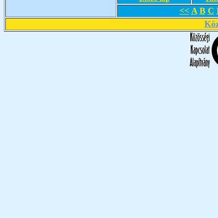
<<
A
B
C
Köz