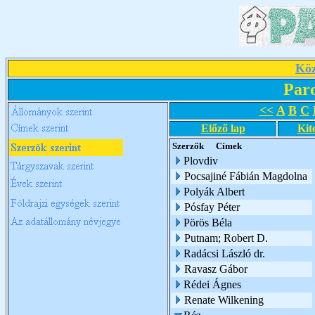
Köz
Par
<<
A
B
C
Előző lap
Kit
Szerzők
Címek
Plovdiv
Pocsajiné Fábián Magdolna
Polyák Albert
Pósfay Péter
Pörös Béla
Putnam; Robert D.
Radácsi László dr.
Ravasz Gábor
Rédei Ágnes
Renate Wilkening