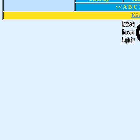
<<
A
B
C
Köz