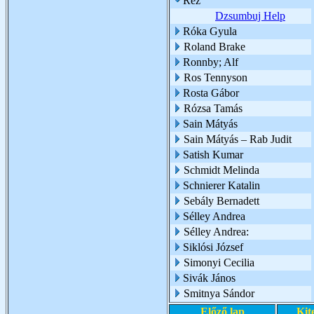
Réz
Dzsumbuj Help
Róka Gyula
Roland Brake
Ronnby; Alf
Ros Tennyson
Rosta Gábor
Rózsa Tamás
Sain Mátyás
Sain Mátyás – Rab Judit
Satish Kumar
Schmidt Melinda
Schnierer Katalin
Sebály Bernadett
Sélley Andrea
Sélley Andrea:
Siklósi József
Simonyi Cecilia
Sivák János
Smitnya Sándor
Előző lap
Kit