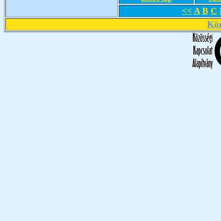
<<
A
B
C
Köz