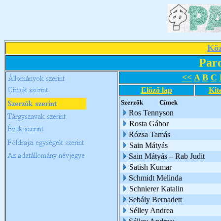
Köz
Par
<<
A
B
C
Előző lap
Kit
Szerzők
Címek
Ros Tennyson
Rosta Gábor
Rózsa Tamás
Sain Mátyás
Sain Mátyás – Rab Judit
Satish Kumar
Schmidt Melinda
Schnierer Katalin
Sebály Bernadett
Sélley Andrea