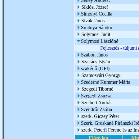
Sélley Andrea:
Siklósi József
Simonyi Cecilia
Sivák János
Smitnya Sándor
Solymosi Judit
Solymosi Lászlóné
Fejlesztés - túljutni
Szabon János
Szakács István
szakértő (OFI)
Szamosvári György
Szederné Kummer Mária
Szegedi Tiborné
Szegedi Zsuzsa
Szeibert András
Szendrői Zsófia
szerk. Giczey Péter
Szerk. Groskáné Piránszki Ir
szerk. Péterfi Ferenc és az I
Előző lap
Kit