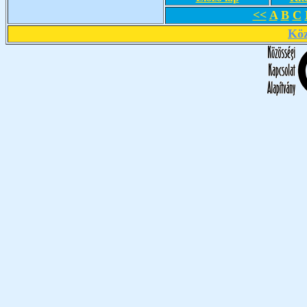
<<
A
B
C
Köz