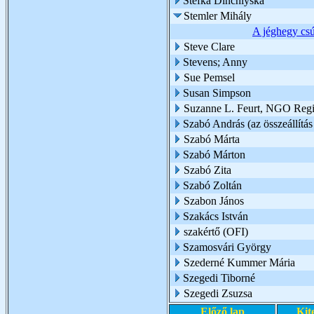
Stefka Dinchiyska
Stemler Mihály
A jéghegy cs
Steve Clare
Stevens; Anny
Sue Pemsel
Susan Simpson
Suzanne L. Feurt, NGO Regio
Szabó András (az összeállítás 
Szabó Márta
Szabó Márton
Szabó Zita
Szabó Zoltán
Szabon János
Szakács István
szakértő (OFI)
Szamosvári György
Szederné Kummer Mária
Szegedi Tiborné
Szegedi Zsuzsa
Előző lap
Kit