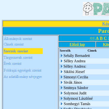
Köz
Par
<<
A
B
C
Előző lap
Kit
Szerzők
Címek
Sebály Bernadett
Sélley Andrea
Sélley Andrea:
Siklósi József
Simonyi Cecilia
Sivák János
Smitnya Sándor
Solymosi Judit
Solymosi Lászlóné
Somhegyi Tamás