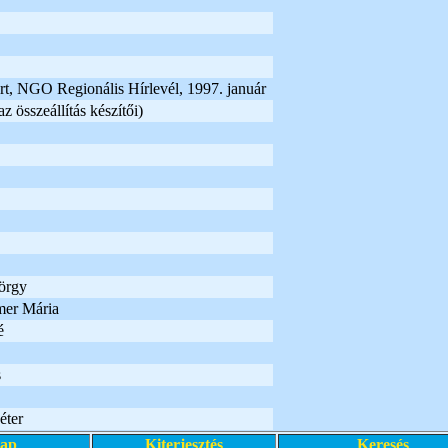
t, NGO Regionális Hírlevél, 1997. január
z összeállítás készítői)
örgy
er Mária
é
s
éter
lap
Kiterjesztés
Keresés