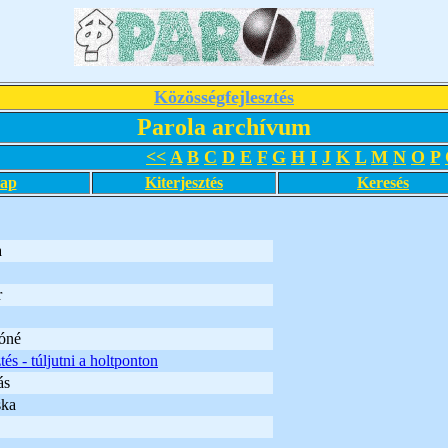
Közösségfejlesztés
Parola archívum
<<
A
B
C
D
E
F
G
H
I
J
K
L
M
N
O
P
lap
Kiterjesztés
Keresés
a
r
óné
tés - túljutni a holtponton
ás
ska