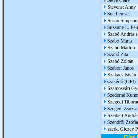
Steve Clare
Stevens; Anny
Sue Pemsel
Susan Simpson
Suzanne L. Feur
Szabó András (a
Szabó Márta
Szabó Márton
Szabó Zita
Szabó Zoltán
Szabon János
Szakács István
szakértő (OFI)
Szamosvári Gy
Szederné Kumm
Szegedi Tiborn
Szegedi Zsuzsa
Szeibert Andrá
Szendrői Zsófia
szerk. Giczey P
Előző 