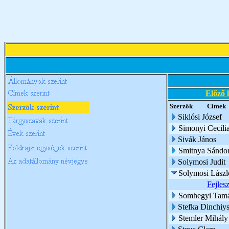
Előző 
Szerzők
Címek
Siklósi József
Simonyi Cecili
Sivák János
Smitnya Sándo
Solymosi Judit
Solymosi Lászl
Fejlesz
Somhegyi Tam
Stefka Dinchiy
Stemler Mihály