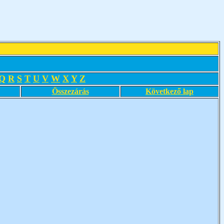
Q
R
S
T
U
V
W
X
Y
Z
Összezárás
Következő lap