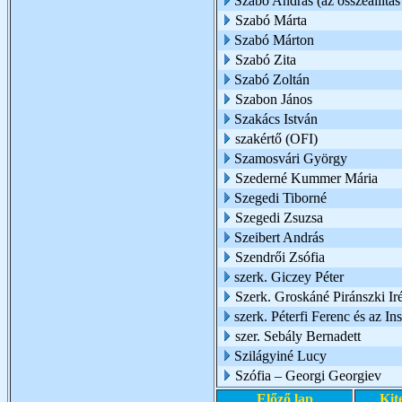
Szabó András (az összeállítás 
Szabó Márta
Szabó Márton
Szabó Zita
Szabó Zoltán
Szabon János
Szakács István
szakértő (OFI)
Szamosvári György
Szederné Kummer Mária
Szegedi Tiborné
Szegedi Zsuzsa
Szeibert András
Szendrői Zsófia
szerk. Giczey Péter
Szerk. Groskáné Piránszki Ir
szerk. Péterfi Ferenc és az I
szer. Sebály Bernadett
Szilágyiné Lucy
Szófia – Georgi Georgiev
Előző lap
Kit