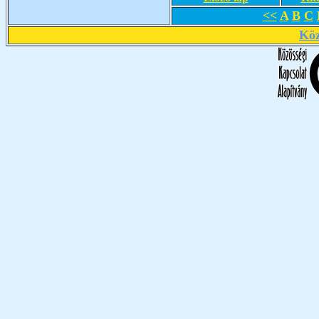
<<
A
B
C
Köz