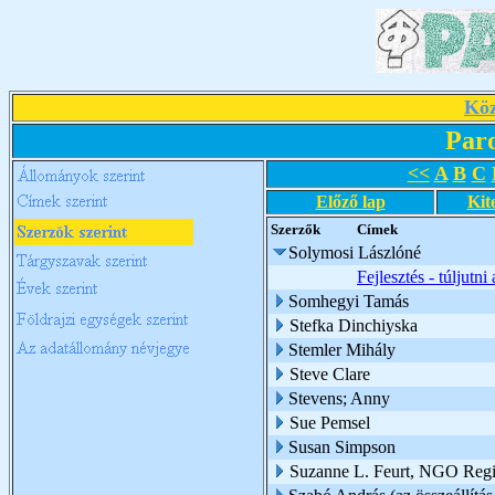
Köz
Par
<<
A
B
C
Előző lap
Kit
Szerzők
Címek
Solymosi Lászlóné
Fejlesztés - túljutni
Somhegyi Tamás
Stefka Dinchiyska
Stemler Mihály
Steve Clare
Stevens; Anny
Sue Pemsel
Susan Simpson
Suzanne L. Feurt, NGO Regio