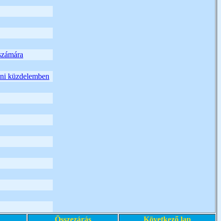
számára
lleni küzdelemben
Összezárás
Következő lap