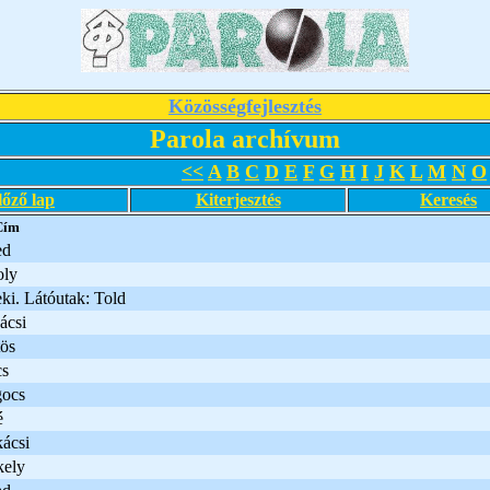
Közösségfejlesztés
Parola archívum
<<
A
B
C
D
E
F
G
H
I
J
K
L
M
N
O
lőző lap
Kiterjesztés
Keresés
Cím
ed
oly
ki. Látóutak: Told
ácsi
ös
s
ocs
é
ácsi
kely