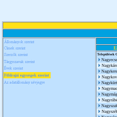
E
Települések
Nagyecs
Nagykár
Nagykere
Nagykov
Nagykürt
Nagymac
Nagymág
Nagyráb
Nagyszak
Nagyszé