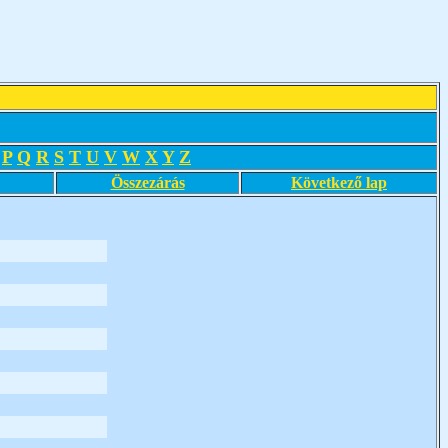
P
Q
R
S
T
U
V
W
X
Y
Z
Összezárás
Következő lap