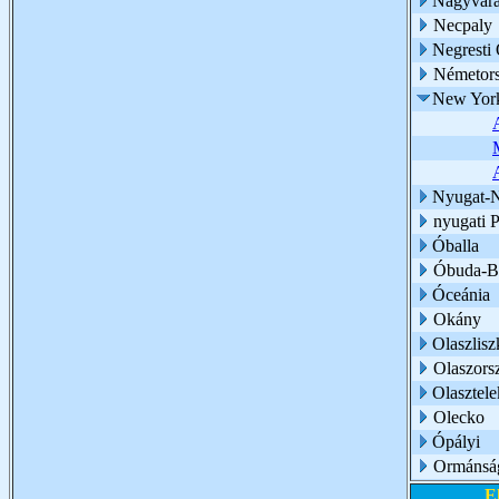
Nagyvár
Necpaly
Negresti
Németor
New Yor
Nyugat-N
nyugati 
Óballa
Óbuda-B
Óceánia
Okány
Olaszlisz
Olaszors
Olasztele
Olecko
Ópályi
Ormánsá
E