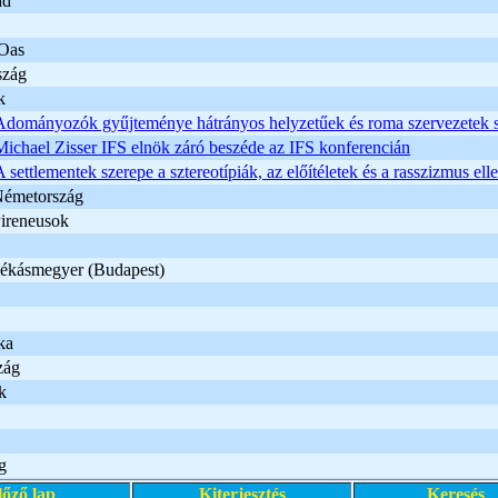
ad
 Oas
szág
k
Adományozók gyűjteménye hátrányos helyzetűek és roma szervezetek 
Michael Zisser IFS elnök záró beszéde az IFS konferencián
A settlementek szerepe a sztereotípiák, az előítéletek és a rasszizmus e
émetország
Pireneusok
ékásmegyer (Budapest)
ka
zág
k
g
lőző lap
Kiterjesztés
Keresés