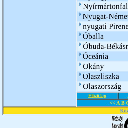
Nyírmártonfa
Nyugat-Német
nyugati Piren
Óballa
Óbuda-Békásm
Óceánia
Okány
Olaszliszka
Olaszország
Előző lap
<<
A
B
Köz