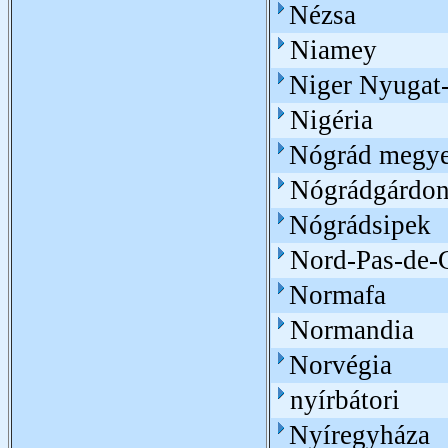
Nézsa
Niamey
Niger Nyugat-
Nigéria
Nógrád megy
Nógrádgárdo
Nógrádsipek
Nord-Pas-de-C
Normafa
Normandia
Norvégia
nyírbátori
Nyíregyháza