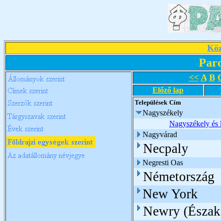
Köz
Par
<<
A
B
Előző lap
Települések
Cím
Nagyszékely
Nagyszékely és k
Nagyvárad
Necpaly
Negresti Oas
Németország
New York
Newry (Észak 