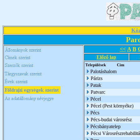
Köz
Par
<<
A
B
Előző lap
Települések
Cím
Palotáshalom
Párizs
Patak
Patvarc
Pécel
Pécel (Pest környéke)
Pécs
Pécs-budai városrész
Pécsbányatelep
Pécsi Városrészrehabili