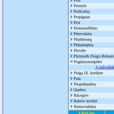
Pere
Pernyés
Perőcsény
Perpignan
Pest
Pestszentlőrinc
Pétervására
Phalsbourg
Philadelphia
Plovdiv
Plymouth (Nagy-Britann
Pogányszentpéter
A művelődé
Prága IX. kerülete
Pula
Püspökladány
Quebec
Rácegres
Raków kerület
Ramocsaháza
Előző lap