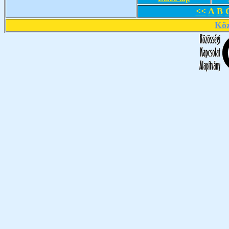
<<
A
B
Köz