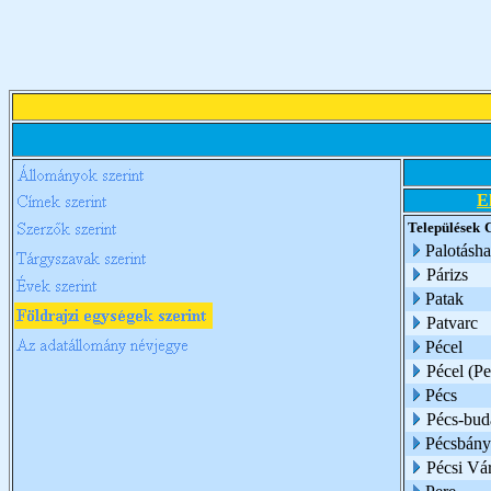
E
Települések
Palotásh
Párizs
Patak
Patvarc
Pécel
Pécel (Pe
Pécs
Pécs-bud
Pécsbány
Pécsi Vá