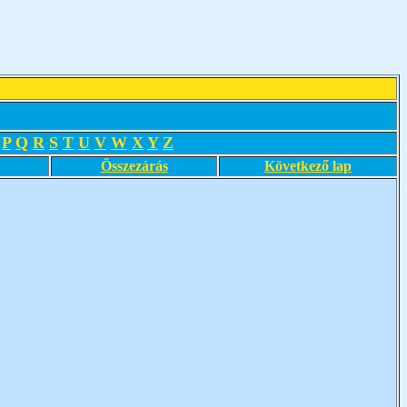
P
Q
R
S
T
U
V
W
X
Y
Z
Összezárás
Következő lap