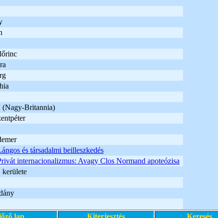
y
n
lőrinc
ra
rg
hia
 (Nagy-Britannia)
entpéter
demer
Lángos és társadalmi beilleszkedés
Privát internacionalizmus: Avagy Clos Normand apoteózisa
 kerülete
dány
lőző lap
Kiterjesztés
Keresés