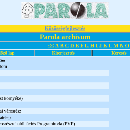
Közösségfejlesztés
Parola archívum
<<
A
B
C
D
E
F
G
H
I
J
K
L
M
N
O
lőző lap
Kiterjesztés
Keresés
Cím
alom
st környéke)
ai városrész
atelep
rosrészrehabilitációs Programiroda (PVP)