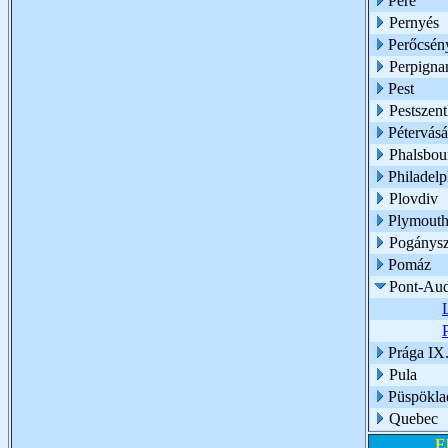
Pere
Pernyés
Perőcsén
Perpigna
Pest
Pestszent
Pétervásá
Phalsbou
Philadelp
Plovdiv
Plymouth
Pogánysz
Pomáz
Pont-Au
Prága IX.
Pula
Püspökla
Quebec
E