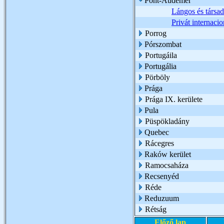
Pont-Audemer
Lángos és társad
Privát internac
Porrog
Pórszombat
Portugáila
Portugália
Pörböly
Prága
Prága IX. kerülete
Pula
Püspökladány
Quebec
Rácegres
Raków kerület
Ramocsaháza
Recsenyéd
Réde
Reduzuum
Rétság
Előző lap