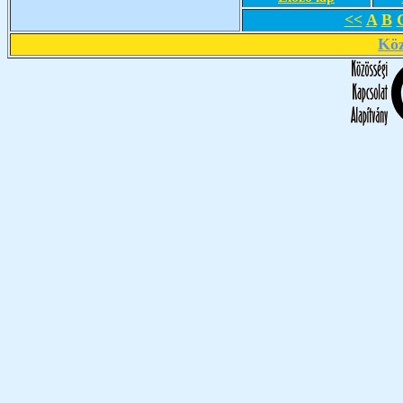
<<
A
B
Köz