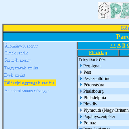
Köz
Par
<<
A
B
Előző lap
Települések
Cím
Perpignan
Pest
Pestszentlőrinc
Pétervására
Phalsbourg
Philadelphia
Plovdiv
Plymouth (Nagy-Britann
Pogányszentpéter
Pomáz